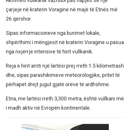
Aktiviteti vullkanik vazhdoi pas hapjes së një
çarjeje në kraterin Voragine në majë të Etnës më
26 qershor
Sipas informacioneve nga burimet lokale,
shpërthimi i mëngjesit në kraterin Voragine u pasua
nga nxjerrje intensive të hirit vullkanik.
Reja e hirit arriti një lartësi prej rreth 1.5 kilometrash
dhe, sipas parashikimeve meteorologjike, pritet të
përhapet drejt jugut gjatë orëve të ardhshme.
Etna, me lartësi rreth 3,300 metra, është vullkani më
i madh aktiv në Evropën kontinentale.