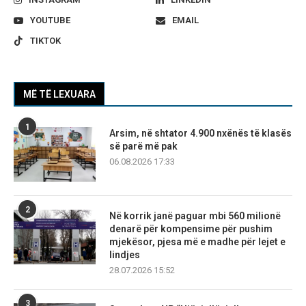
YOUTUBE
EMAIL
TIKTOK
MË TË LEXUARA
1
Arsim, në shtator 4.900 nxënës të klasës
së parë më pak
06.08.2026 17:33
2
Në korrik janë paguar mbi 560 milionë
denarë për kompensime për pushim
mjekësor, pjesa më e madhe për lejet e
lindjes
28.07.2026 15:52
3