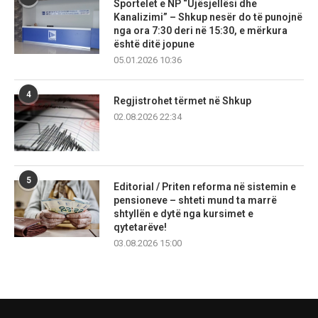
Sportelet e NP “Ujësjellësi dhe
Kanalizimi” – Shkup nesër do të punojnë
nga ora 7:30 deri në 15:30, e mërkura
është ditë jopune
05.01.2026 10:36
4
Regjistrohet tërmet në Shkup
02.08.2026 22:34
5
Editorial / Priten reforma në sistemin e
pensioneve – shteti mund ta marrë
shtyllën e dytë nga kursimet e
qytetarëve!
03.08.2026 15:00