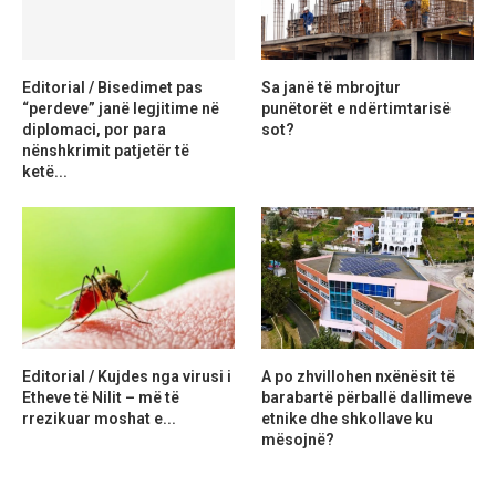
Editorial / Bisedimet pas
Sa janë të mbrojtur
“perdeve” janë legjitime në
punëtorët e ndërtimtarisë
diplomaci, por para
sot?
nënshkrimit patjetër të
ketë...
Editorial / Kujdes nga virusi i
A po zhvillohen nxënësit të
Etheve të Nilit – më të
barabartë përballë dallimeve
rrezikuar moshat e...
etnike dhe shkollave ku
mësojnë?