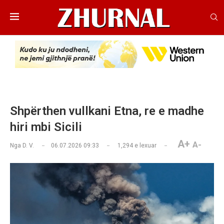
Shpërthen vullkani Etna, re e madhe
hiri mbi Sicili
A+
A-
Nga
D. V.
06.07.2026 09:33
1,294
e lexuar