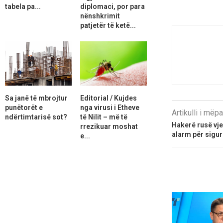
tabela pa...
diplomaci, por para
nënshkrimit
patjetër të ketë...
Sa janë të mbrojtur
Editorial / Kujdes
punëtorët e
nga virusi i Etheve
Artikulli i më
ndërtimtarisë sot?
të Nilit – më të
Hakerë rusë vje
rrezikuar moshat
alarm për sigu
e...