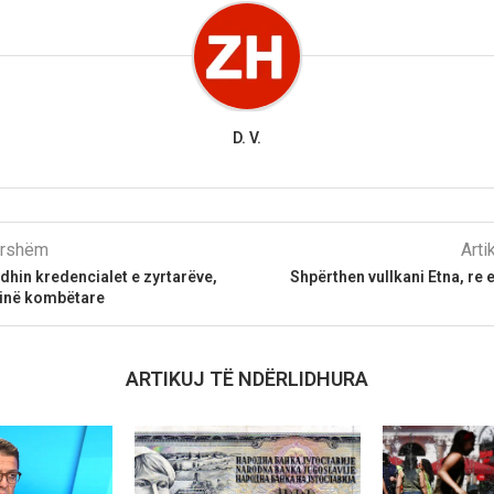
D. V.
parshëm
Arti
dhin kredencialet e zyrtarëve,
Shpërthen vullkani Etna, re 
rinë kombëtare
ARTIKUJ TË NDËRLIDHURA