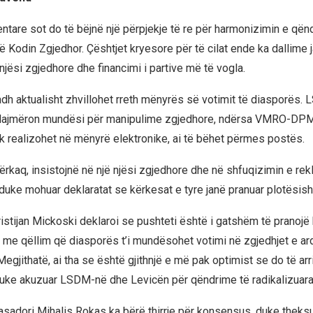
entare sot do të bëjnë një përpjekje të re për harmonizimin e qën
 Kodin Zgjedhor. Çështjet kryesore për të cilat ende ka dallime j
njësi zgjedhore dhe financimi i partive më të vogla.
dh aktualisht zhvillohet rreth mënyrës së votimit të diasporës.
alajmëron mundësi për manipulime zgjedhore, ndërsa VMRO-DP
k realizohet në mënyrë elektronike, ai të bëhet përmes postës.
ërkaq, insistojnë në një njësi zgjedhore dhe në shfuqizimin e rek
 duke mohuar deklaratat se kërkesat e tyre janë pranuar plotësish
ristijan Mickoski deklaroi se pushteti është i gatshëm të pranojë
ra, me qëllim që diasporës t’i mundësohet votimi në zgjedhjet e 
egjithatë, ai tha se është gjithnjë e më pak optimist se do të arr
uke akuzuar LSDM-në dhe Levicën për qëndrime të radikalizuara
adori Mihalis Rokas ka bërë thirrje për konsensus, duke theksu