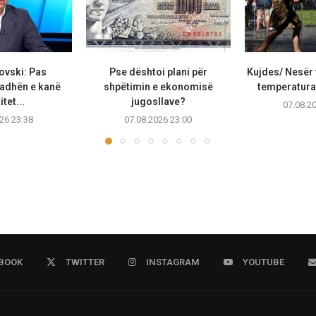
ovski: Pas
Pse dështoi plani për
Kujdes/ Nesër 
adhën e kanë
shpëtimin e ekonomisë
temperaturat
tet...
jugosllave?
07.08.2
26 23:38
07.08.2026 23:00
BOOK
TWITTER
INSTAGRAM
YOUTUBE