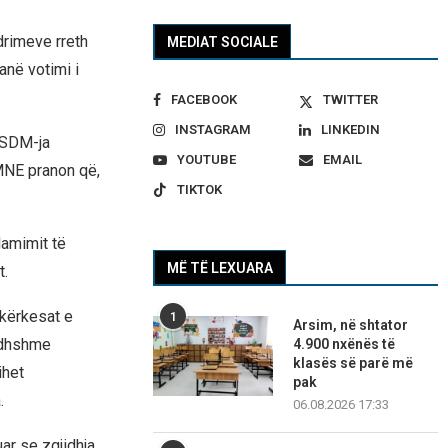
drimeve rreth
MEDIAT SOCIALE
anë votimi i
FACEBOOK
TWITTER
INSTAGRAM
LINKEDIN
 LSDM-ja
YOUTUBE
EMAIL
MNE pranon që,
TIKTOK
lamimit të
MË TË LEXUARA
t.
 kërkesat e
1
Arsim, në shtator
ardhshme
4.900 nxënës të
klasës së parë më
ihet
pak
.
06.08.2026 17:33
ar se zgjidhja