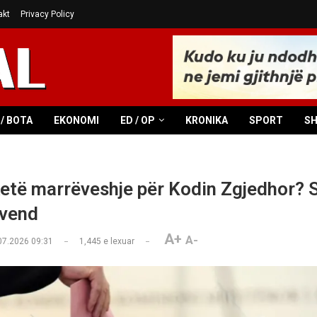
akt
Privacy Policy
/ BOTA
EKONOMI
ED / OP
KRONIKA
SPORT
S
ketë marrëveshje për Kodin Zgjedhor? 
uvend
A+
A-
07.2026 09:31
1,445
e lexuar