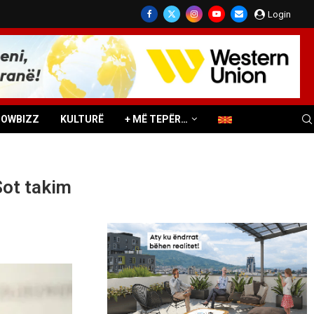
Login
HOWBIZZ
KULTURË
+ MË TEPËR…
Sot takim