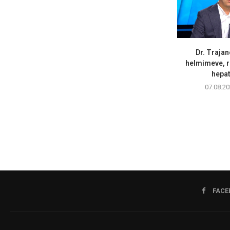
Dr. Trajan
helmimeve, r
hepati
07.08.20
FACE