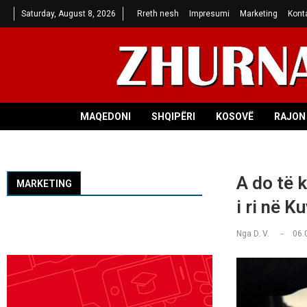
Saturday, August 8, 2026
Rreth nesh
Impresumi
Marketing
Kont
MAQEDONI
SHQIPËRI
KOSOVË
RAJON 
A do të 
MARKETING
i ri në K
Nga
D. V.
06.