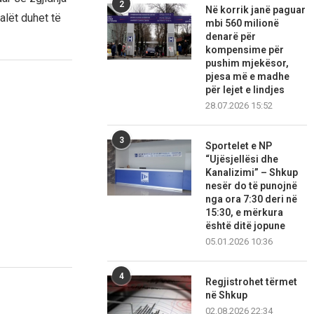
2
Në korrik janë paguar
alët duhet të
mbi 560 milionë
denarë për
kompensime për
pushim mjekësor,
pjesa më e madhe
për lejet e lindjes
28.07.2026 15:52
3
Sportelet e NP
“Ujësjellësi dhe
Kanalizimi” – Shkup
nesër do të punojnë
nga ora 7:30 deri në
15:30, e mërkura
është ditë jopune
05.01.2026 10:36
4
Regjistrohet tërmet
në Shkup
02.08.2026 22:34