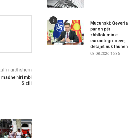
5
Mucunski: Qeveria
punon për
zhbllokimin e
eurointegrimeve,
detajet nuk thuhen
03.08.2026 16:35
kulli i ardhshëm
e madhe hiri mbi
Sicili