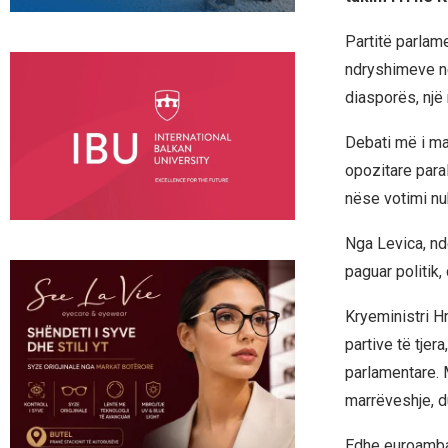
Partitë parlam
ndryshimeve në
diasporës, një 
Debati më i ma
opozitare par
nëse votimi nu
Nga Levica, nd
paguar politik,
Kryeministri H
partive të tje
parlamentare. M
marrëveshje, d
Edhe euroambas