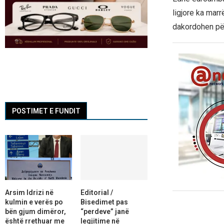
ligjore ka mar
dakordohen për
POSTIMET E FUNDIT
Arsim Idrizi në
Editorial /
kulmin e verës po
Bisedimet pas
bën gjum dimëror,
“perdeve” janë
është rrethuar me
legjitime në