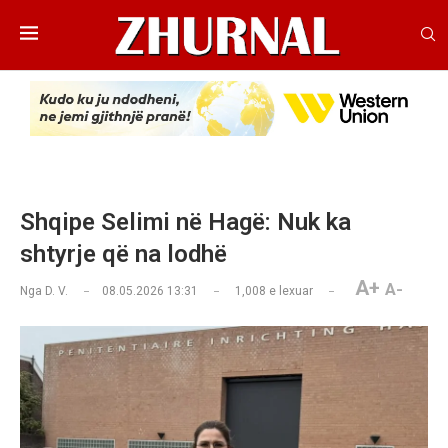
Shqipe Selimi në Hagë: Nuk ka
shtyrje që na lodhë
A+
A-
Nga
D. V.
08.05.2026 13:31
1,008
e lexuar