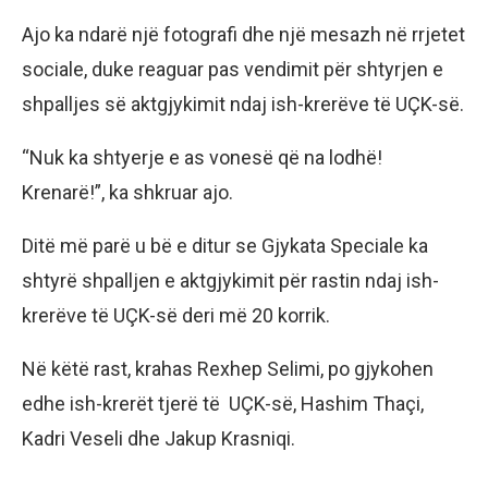
Ajo ka ndarë një fotografi dhe një mesazh në rrjetet
sociale, duke reaguar pas vendimit për shtyrjen e
shpalljes së aktgjykimit ndaj ish-krerëve të UÇK-së.
“Nuk ka shtyerje e as vonesë që na lodhë!
Krenarë!”, ka shkruar ajo.
Ditë më parë u bë e ditur se Gjykata Speciale ka
shtyrë shpalljen e aktgjykimit për rastin ndaj ish-
krerëve të UÇK-së deri më 20 korrik.
Në këtë rast, krahas Rexhep Selimi, po gjykohen
edhe ish-krerët tjerë të UÇK-së, Hashim Thaçi,
Kadri Veseli dhe Jakup Krasniqi.