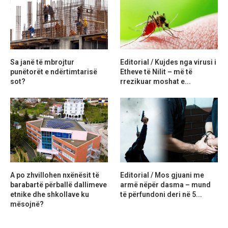
Sa janë të mbrojtur
Editorial / Kujdes nga virusi i
punëtorët e ndërtimtarisë
Etheve të Nilit – më të
sot?
rrezikuar moshat e...
A po zhvillohen nxënësit të
Editorial / Mos gjuani me
barabartë përballë dallimeve
armë nëpër dasma – mund
etnike dhe shkollave ku
të përfundoni deri në 5...
mësojnë?