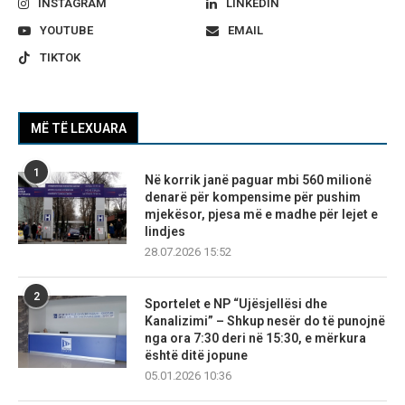
INSTAGRAM
LINKEDIN
YOUTUBE
EMAIL
TIKTOK
MË TË LEXUARA
1
Në korrik janë paguar mbi 560 milionë
denarë për kompensime për pushim
mjekësor, pjesa më e madhe për lejet e
lindjes
28.07.2026 15:52
2
Sportelet e NP “Ujësjellësi dhe
Kanalizimi” – Shkup nesër do të punojnë
nga ora 7:30 deri në 15:30, e mërkura
është ditë jopune
05.01.2026 10:36