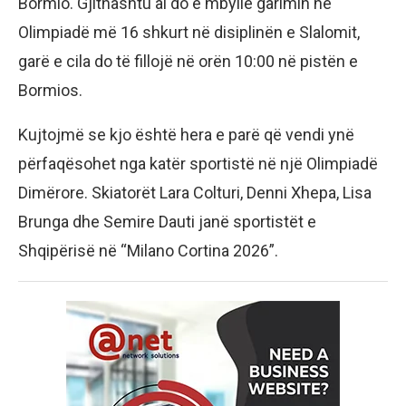
Bormio. Gjithashtu ai do e mbyllë garimin në
Olimpiadë më 16 shkurt në disiplinën e Slalomit,
garë e cila do të fillojë në orën 10:00 në pistën e
Bormios.
Kujtojmë se kjo është hera e parë që vendi ynë
përfaqësohet nga katër sportistë në një Olimpiadë
Dimërore. Skiatorët Lara Colturi, Denni Xhepa, Lisa
Brunga dhe Semire Dauti janë sportistët e
Shqipërisë në “Milano Cortina 2026”.