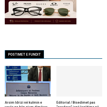
POSTIMET E FUNDIT
Arsim Idrizi në kulmin e
Editorial / Bisedimet pas
verës po bën gjum dimëror,
“perdeve” janë legjitime në