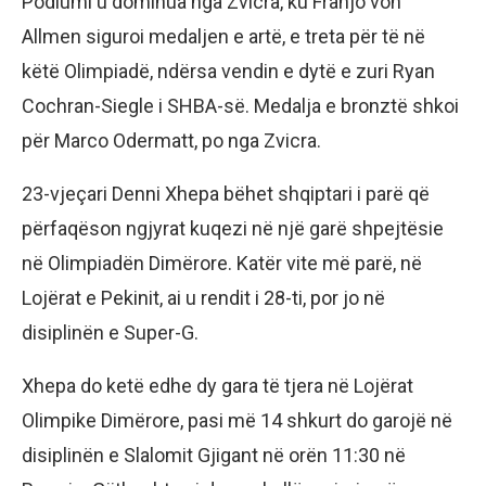
Podiumi u dominua nga Zvicra, ku Franjo von
Allmen siguroi medaljen e artë, e treta për të në
këtë Olimpiadë, ndërsa vendin e dytë e zuri Ryan
Cochran-Siegle i SHBA-së. Medalja e bronztë shkoi
për Marco Odermatt, po nga Zvicra.
23-vjeçari Denni Xhepa bëhet shqiptari i parë që
përfaqëson ngjyrat kuqezi në një garë shpejtësie
në Olimpiadën Dimërore. Katër vite më parë, në
Lojërat e Pekinit, ai u rendit i 28-ti, por jo në
disiplinën e Super-G.
Xhepa do ketë edhe dy gara të tjera në Lojërat
Olimpike Dimërore, pasi më 14 shkurt do garojë në
disiplinën e Slalomit Gjigant në orën 11:30 në