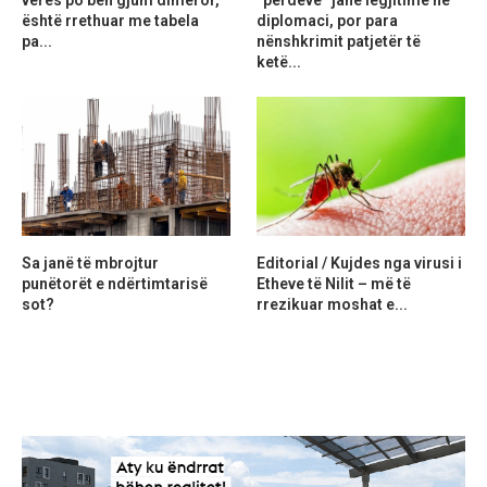
është rrethuar me tabela
diplomaci, por para
pa...
nënshkrimit patjetër të
ketë...
Sa janë të mbrojtur
Editorial / Kujdes nga virusi i
punëtorët e ndërtimtarisë
Etheve të Nilit – më të
sot?
rrezikuar moshat e...