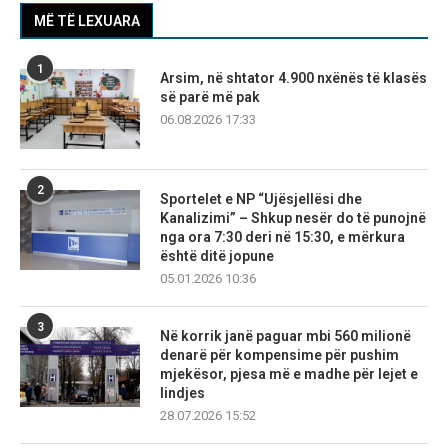
MË TË LEXUARA
1
Arsim, në shtator 4.900 nxënës të klasës
së parë më pak
06.08.2026 17:33
2
Sportelet e NP “Ujësjellësi dhe
Kanalizimi” – Shkup nesër do të punojnë
nga ora 7:30 deri në 15:30, e mërkura
është ditë jopune
05.01.2026 10:36
3
Në korrik janë paguar mbi 560 milionë
denarë për kompensime për pushim
mjekësor, pjesa më e madhe për lejet e
lindjes
28.07.2026 15:52