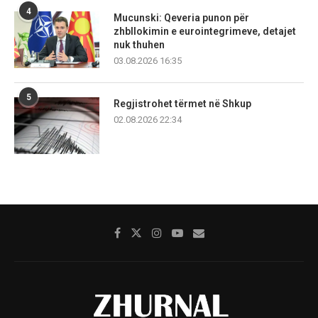
4
Mucunski: Qeveria punon për
zhbllokimin e eurointegrimeve, detajet
nuk thuhen
03.08.2026 16:35
5
Regjistrohet tërmet në Shkup
02.08.2026 22:34