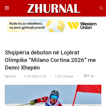
Shqipëria debuton në Lojërat
Olimpike “Milano Cortina 2026” me
Denni Xhepën
A+
A-
Nga
B.M
11.02.2026 15:32
1,327
e lexuar