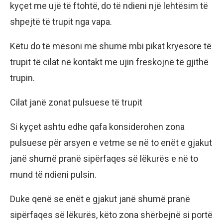
kyçet me ujë të ftohtë, do të ndieni një lehtësim të
shpejtë të trupit nga vapa.
Këtu do të mësoni më shumë mbi pikat kryesore të
trupit të cilat në kontakt me ujin freskojnë të gjithë
trupin.
Cilat janë zonat pulsuese të trupit
Si kyçet ashtu edhe qafa konsiderohen zona
pulsuese për arsyen e vetme se në to enët e gjakut
janë shumë pranë sipërfaqes së lëkurës e në to
mund të ndieni pulsin.
Duke qenë se enët e gjakut janë shumë pranë
sipërfaqes së lëkurës, këto zona shërbejnë si portë