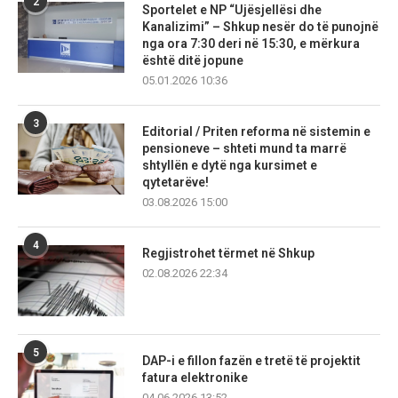
2
Sportelet e NP “Ujësjellësi dhe
Kanalizimi” – Shkup nesër do të punojnë
nga ora 7:30 deri në 15:30, e mërkura
është ditë jopune
05.01.2026 10:36
3
Editorial / Priten reforma në sistemin e
pensioneve – shteti mund ta marrë
shtyllën e dytë nga kursimet e
qytetarëve!
03.08.2026 15:00
4
Regjistrohet tërmet në Shkup
02.08.2026 22:34
5
DAP-i e fillon fazën e tretë të projektit
fatura elektronike
04.06.2026 13:52