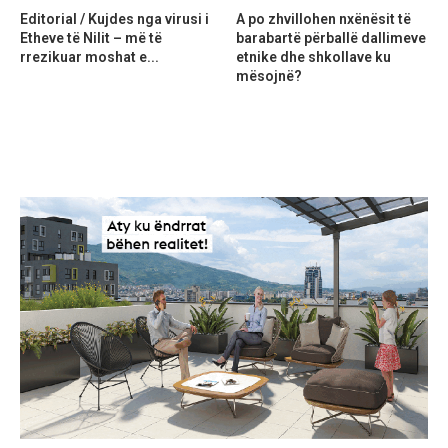
Editorial / Kujdes nga virusi i
A po zhvillohen nxënësit të
Etheve të Nilit – më të
barabartë përballë dallimeve
rrezikuar moshat e...
etnike dhe shkollave ku
mësojnë?