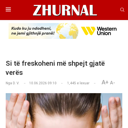
Si të freskoheni më shpejt gjatë
verës
A+
A-
Nga
D. V.
10.06.2026 09:10
1,445
e lexuar