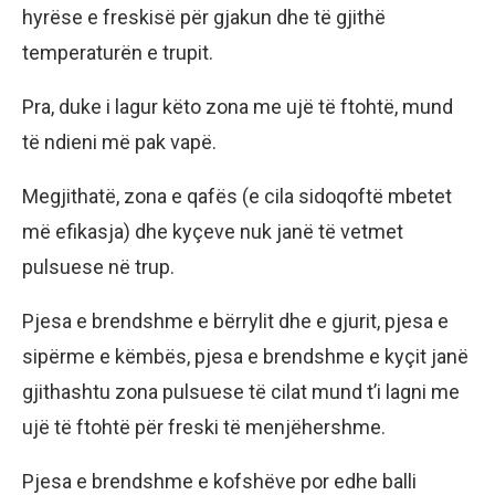
hyrëse e freskisë për gjakun dhe të gjithë
temperaturën e trupit.
Pra, duke i lagur këto zona me ujë të ftohtë, mund
të ndieni më pak vapë.
Megjithatë, zona e qafës (e cila sidoqoftë mbetet
më efikasja) dhe kyçeve nuk janë të vetmet
pulsuese në trup.
Pjesa e brendshme e bërrylit dhe e gjurit, pjesa e
sipërme e këmbës, pjesa e brendshme e kyçit janë
gjithashtu zona pulsuese të cilat mund t’i lagni me
ujë të ftohtë për freski të menjëhershme.
Pjesa e brendshme e kofshëve por edhe balli