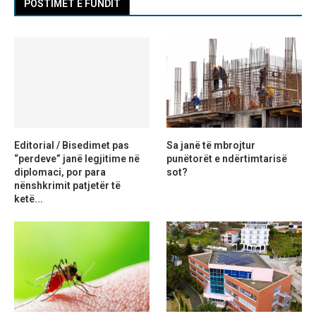
POSTIMET E FUNDIT
Editorial / Bisedimet pas
Sa janë të mbrojtur
“perdeve” janë legjitime në
punëtorët e ndërtimtarisë
diplomaci, por para
sot?
nënshkrimit patjetër të
ketë...