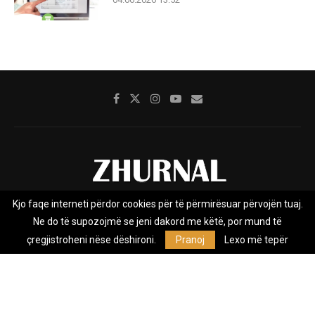
Kjo faqe interneti përdor cookies për të përmirësuar përvojën tuaj.
Rreth nesh
Impresumi
Marketing
Kontakt
Ne do të supozojmë se jeni dakord me këtë, por mund të
Privacy Policy
çregjistroheni nëse dëshironi.
Pranoj
Lexo më tepër
Zhurnal.mk është Agjenci e Lajmeve e pavarur, e themeluar në vitin
2009, që e mbulon Maqedoninë, Kosovën, Shqipërinë edhe lajmet
nga bota.
@2026 - All Right Reserved. Designed and Developed by