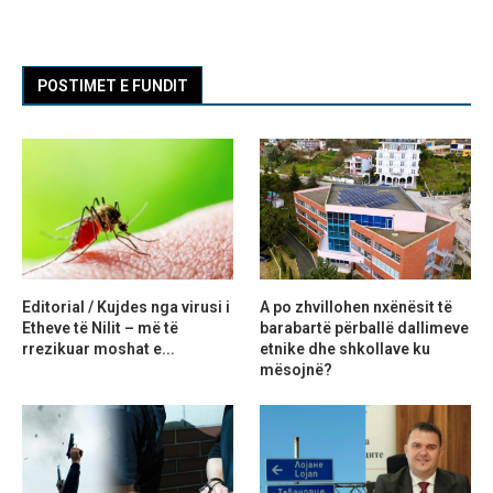
POSTIMET E FUNDIT
Editorial / Kujdes nga virusi i
A po zhvillohen nxënësit të
Etheve të Nilit – më të
barabartë përballë dallimeve
rrezikuar moshat e...
etnike dhe shkollave ku
mësojnë?