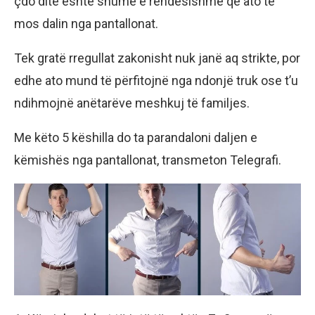
çdo ditë është shumë e rëndësishme që ato të
mos dalin nga pantallonat.
Tek gratë rregullat zakonisht nuk janë aq strikte, por
edhe ato mund të përfitojnë nga ndonjë truk ose t’u
ndihmojnë anëtarëve meshkuj të familjes.
Me këto 5 këshilla do ta parandaloni daljen e
këmishës nga pantallonat, transmeton Telegrafi.