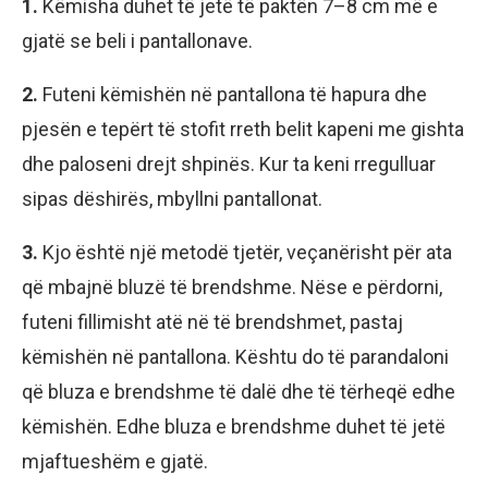
1.
Këmisha duhet të jetë të paktën 7–8 cm më e
gjatë se beli i pantallonave.
2.
Futeni këmishën në pantallona të hapura dhe
pjesën e tepërt të stofit rreth belit kapeni me gishta
dhe paloseni drejt shpinës. Kur ta keni rregulluar
sipas dëshirës, mbyllni pantallonat.
3.
Kjo është një metodë tjetër, veçanërisht për ata
që mbajnë bluzë të brendshme. Nëse e përdorni,
futeni fillimisht atë në të brendshmet, pastaj
këmishën në pantallona. Kështu do të parandaloni
që bluza e brendshme të dalë dhe të tërheqë edhe
këmishën. Edhe bluza e brendshme duhet të jetë
mjaftueshëm e gjatë.