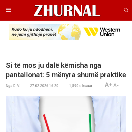
Si të mos ju dalë këmisha nga
pantallonat: 5 mënyra shumë praktike
A+
A-
Nga
D. V.
27.02.2026 16:20
1,590
e lexuar