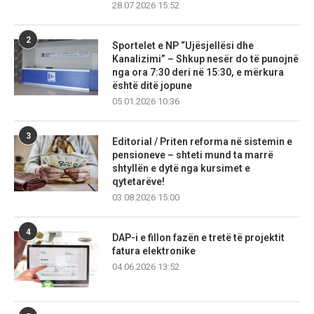
28.07.2026 15:52
2
Sportelet e NP “Ujësjellësi dhe
Kanalizimi” – Shkup nesër do të punojnë
nga ora 7:30 deri në 15:30, e mërkura
është ditë jopune
05.01.2026 10:36
3
Editorial / Priten reforma në sistemin e
pensioneve – shteti mund ta marrë
shtyllën e dytë nga kursimet e
qytetarëve!
03.08.2026 15:00
4
DAP-i e fillon fazën e tretë të projektit
fatura elektronike
04.06.2026 13:52