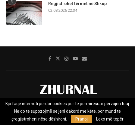
5
Regjistrohet tërmet në Shkup
02.08.2026 22:34
Kjo faqe interneti përdor cookies për të përmirësuar përvojën tuaj.
Rreth nesh
Impresumi
Marketing
Kontakt
Ne do të supozojmë se jeni dakord me këtë, por mund të
Privacy Policy
çregjistroheni nëse dëshironi.
Pranoj
Lexo më tepër
Zhurnal.mk është Agjenci e Lajmeve e pavarur, e themeluar në vitin
2009, që e mbulon Maqedoninë, Kosovën, Shqipërinë edhe lajmet