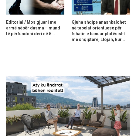
Editorial / Mos gjuani me
Gjuha shqipe anashkalohet
armë nëpër dasma – mund
në tabelat orientuese për
të përfundoni deri në 5...
fshatin e banuar plotësisht
me shqiptarë, Llojan, kur...