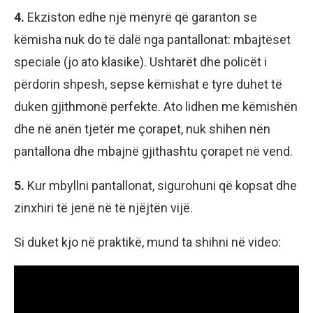
4.
Ekziston edhe një mënyrë që garanton se
këmisha nuk do të dalë nga pantallonat: mbajtëset
speciale (jo ato klasike). Ushtarët dhe policët i
përdorin shpesh, sepse këmishat e tyre duhet të
duken gjithmonë perfekte. Ato lidhen me këmishën
dhe në anën tjetër me çorapet, nuk shihen nën
pantallona dhe mbajnë gjithashtu çorapet në vend.
5.
Kur mbyllni pantallonat, sigurohuni që kopsat dhe
zinxhiri të jenë në të njëjtën vijë.
Si duket kjo në praktikë, mund ta shihni në video: