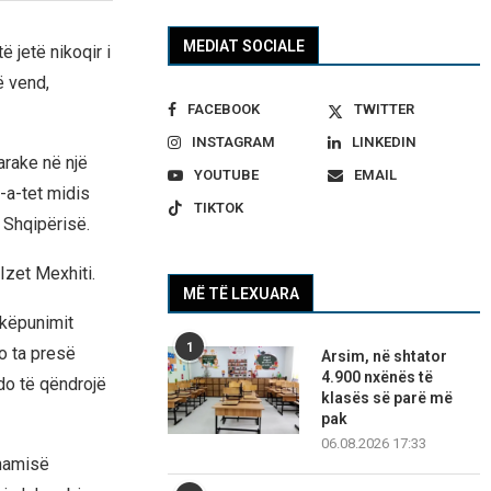
MEDIAT SOCIALE
 jetë nikoqir i
ë vend,
FACEBOOK
TWITTER
INSTAGRAM
LINKEDIN
arake në një
YOUTUBE
EMAIL
-a-tet midis
TIKTOK
 Shqipërisë.
Izet Mexhiti.
MË TË LEXUARA
hkëpunimit
1
o ta presë
Arsim, në shtator
4.900 nxënës të
 do të qëndrojë
klasës së parë më
pak
06.08.2026 17:33
Xhamisë