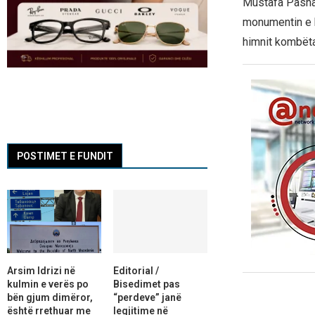
Mustafa Pasha, 
monumentin e h
himnit kombëta
POSTIMET E FUNDIT
Arsim Idrizi në
Editorial /
kulmin e verës po
Bisedimet pas
bën gjum dimëror,
“perdeve” janë
është rrethuar me
legjitime në