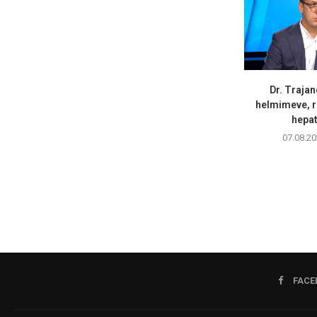
Dr. Trajan
helmimeve, r
hepati
07.08.20
FACE