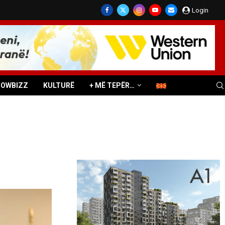
Login
HOWBIZZ
KULTURË
+ MË TEPËR…