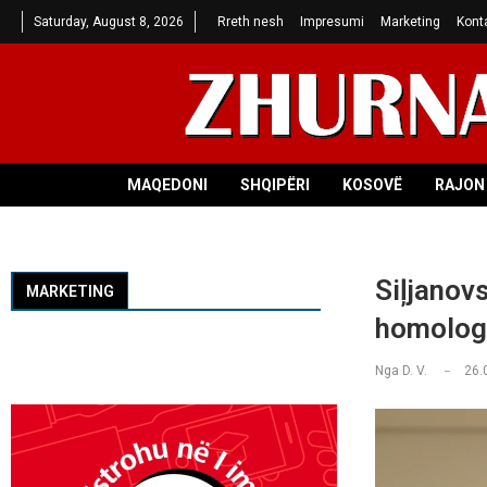
Saturday, August 8, 2026
Rreth nesh
Impresumi
Marketing
Kont
MAQEDONI
SHQIPËRI
KOSOVË
RAJON 
Siļjanov
MARKETING
homologu
Nga
D. V.
26.