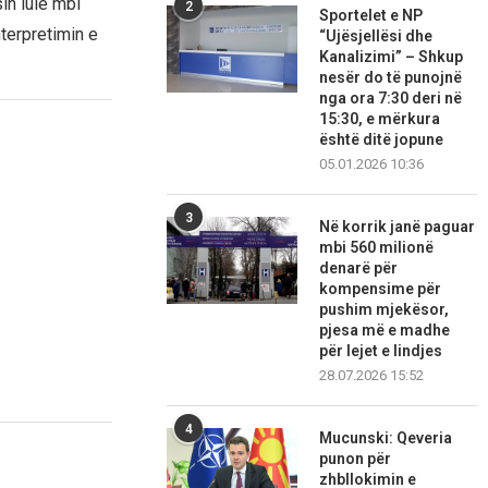
in lule mbi
2
Sportelet e NP
terpretimin e
“Ujësjellësi dhe
Kanalizimi” – Shkup
nesër do të punojnë
nga ora 7:30 deri në
15:30, e mërkura
është ditë jopune
05.01.2026 10:36
3
Në korrik janë paguar
mbi 560 milionë
denarë për
kompensime për
pushim mjekësor,
pjesa më e madhe
për lejet e lindjes
28.07.2026 15:52
4
Mucunski: Qeveria
punon për
zhbllokimin e