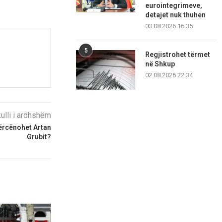
eurointegrimeve,
detajet nuk thuhen
03.08.2026 16:35
5
Regjistrohet tërmet
në Shkup
02.08.2026 22:34
kulli i ardhshëm
kërcënohet Artan
Grubit?