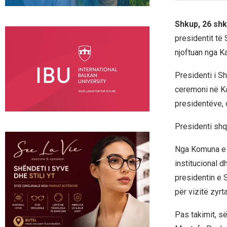
Shkup, 26 shk
presidentit të 
njoftuan nga K
Presidenti i S
ceremoni në Kab
presidentëve, 
Presidenti shq
Nga Komuna e Ç
institucional 
presidentin e 
për vizitë zyrt
Pas takimit, s