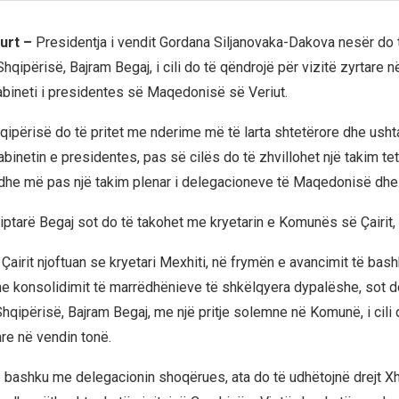
urt –
Presidentja i vendit Gordana Siljanovaka-Dakova nesër do të
Shqipërisë, Bajram Begaj, i cili do të qëndrojë për vizitë zyrtare n
abineti i presidentes së Maqedonisë së Veriut.
hqipërisë do të pritet me nderime më të larta shtetërore dhe usht
inetin e presidentes, pas së cilës do të zhvillohet një takim tet
dhe më pas një takim plenar i delegacioneve të Maqedonisë dhe
iptarë Begaj sot do të takohet me kryetarin e Komunës së Çairit, 
airit njoftuan se kryetari Mexhiti, në frymën e avancimit të bas
dhe konsolidimit të marrëdhënieve të shkëlqyera dypalëshe, sot d
Shqipërisë, Bajram Begaj, me një pritje solemne në Komunë, i cili
are në vendin tonë.
ë bashku me delegacionin shoqërues, ata do të udhëtojnë drejt 