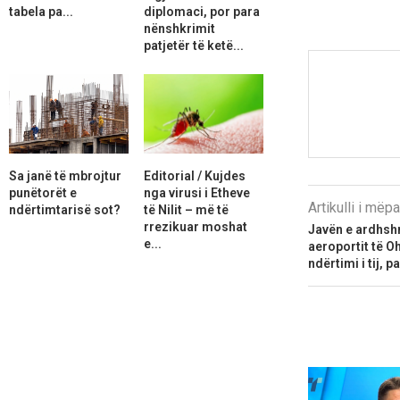
tabela pa...
diplomaci, por para
nënshkrimit
patjetër të ketë...
Sa janë të mbrojtur
Editorial / Kujdes
punëtorët e
nga virusi i Etheve
Artikulli i më
ndërtimtarisë sot?
të Nilit – më të
rrezikuar moshat
Javën e ardhshm
e...
aeroportit të Oh
ndërtimi i tij, 