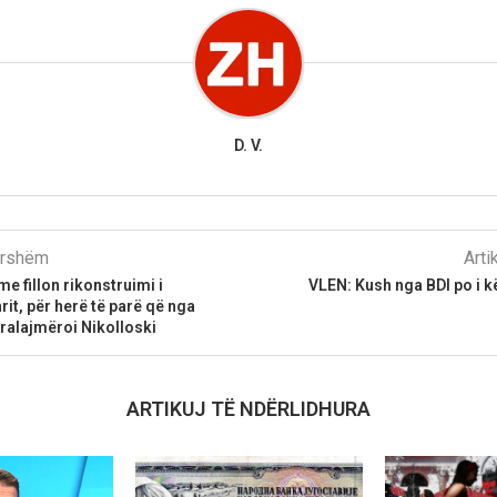
D. V.
parshëm
Arti
e fillon rikonstruimi i
VLEN: Kush nga BDI po i 
rit, për herë të parë që nga
paralajmëroi Nikolloski
ARTIKUJ TË NDËRLIDHURA