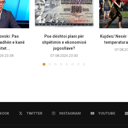
ovski: Pas
Pse dështoi plani për
Kujdes/ Nesër 
adhën e kanë
shpëtimin e ekonomisë
temperaturat
tet...
jugosllave?
07.08.2
26 23:38
07.08.2026 23:00
BOOK
TWITTER
INSTAGRAM
YOUTUBE