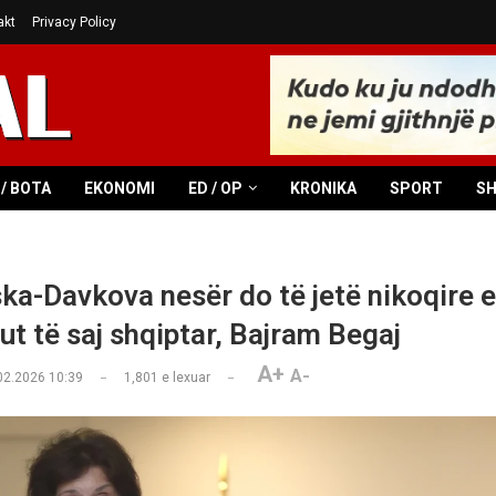
akt
Privacy Policy
/ BOTA
EKONOMI
ED / OP
KRONIKA
SPORT
S
ska-Davkova nesër do të jetë nikoqire e
t të saj shqiptar, Bajram Begaj
A+
A-
02.2026 10:39
1,801
e lexuar