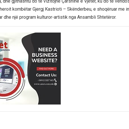
dhe gjithashtu do të vizitojnë Çarshinë e Vjetër, ku do të vendos
eroit kombëtar Gjergj Kastrioti – Skënderbeu, e shoqëruar me in
r dhe një program kulturor-artistik nga Ansambli Shtetëror.