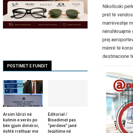
Nikolloski për
pret të vendos
marrëveshje me
nënshkruajmë d
prej aeroportev
mënrë të konsi
destinacione t
POSTIMET E FUNDIT
Arsim Idrizi në
Editorial /
kulmin e verës po
Bisedimet pas
bën gjum dimëror,
“perdeve” janë
është rrethuar me
legjitime në