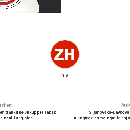
D. V.
parshëm
Arti
m trafiku në Shkup për shkak
Siļjanovska-Davkova 
esidentit shqiptar
nikoqire e homologut të saj 