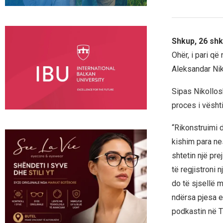
Shkup, 26 shk
Ohër, i pari që
Aleksandar Nik
Sipas Nikollosk
proces i vështi
“Rikonstruimi do
kishim para nes
shtetin një pre
të regjistroni 
do të sjsellë 
ndërsa pjesa e
podkastin në TV