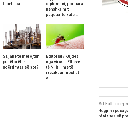
tabela pa...
diplomaci, por para
nënshkrimit
patjetër të ketë...
Sa janë të mbrojtur
Editorial / Kujdes
punëtorët e
nga virusi i Etheve
ndërtimtarisë sot?
të Nilit – më të
rrezikuar moshat
e...
Artikulli i më
Regjim i posaçë
të vizitës së pr