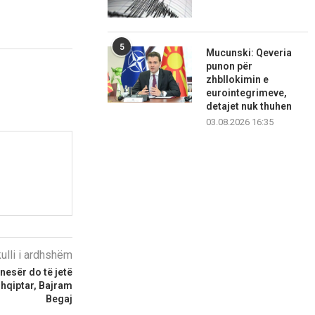
5
Mucunski: Qeveria
punon për
zhbllokimin e
eurointegrimeve,
detajet nuk thuhen
03.08.2026 16:35
kulli i ardhshëm
nesër do të jetë
shqiptar, Bajram
Begaj