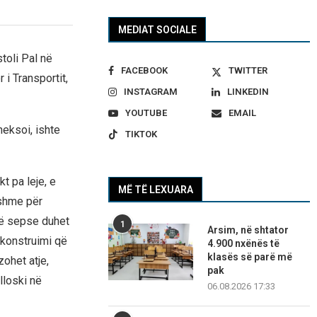
MEDIAT SOCIALE
toli Pal në
FACEBOOK
TWITTER
 i Transportit,
INSTAGRAM
LINKEDIN
YOUTUBE
EMAIL
heksoi, ishte
TIKTOK
kt pa leje, e
MË TË LEXUARA
pshme për
irë sepse duhet
1
Arsim, në shtator
rikonstruimi që
4.900 nxënës të
klasës së parë më
ohet atje,
pak
lloski në
06.08.2026 17:33