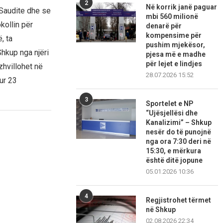
2
Në korrik janë paguar
 Saudite dhe se
mbi 560 milionë
kollin për
denarë për
kompensime për
, ta
pushim mjekësor,
Shkup nga njëri
pjesa më e madhe
për lejet e lindjes
zhvillohet në
28.07.2026 15:52
ur 23
3
Sportelet e NP
“Ujësjellësi dhe
Kanalizimi” – Shkup
nesër do të punojnë
nga ora 7:30 deri në
15:30, e mërkura
është ditë jopune
05.01.2026 10:36
4
Regjistrohet tërmet
në Shkup
02.08.2026 22:34