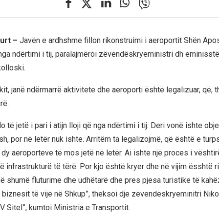
urt –
Javën e ardhshme fillon rikonstruimi i aeroportit Shën Apos
 nga ndërtimi i tij, paralajmëroi zëvendëskryeministri dh eminisstër
olloski.
it, janë ndërmarrë aktivitete dhe aeroporti është legalizuar, që, t
rë.
 të jetë i pari i atijn lloji që nga ndërtimi i tij. Deri vonë ishte obje
h, por në letër nuk ishte. Arritëm ta legalizojmë, që është e tur
j dy aeroporteve të mos jetë në letër. Ai ishte një proces i vësht
një infrastrukturë të tërë. Por kjo është kryer dhe në vijim ësshtë 
më shumë fluturime dhe udhëtarë dhe pres pjesa turistike të kahëz
 biznesit të vijë në Shkup”, theksoi dje zëvendëskryeminitri Niko
 Sitel”, kumtoi Ministria e Transportit.