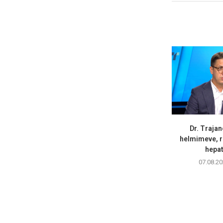
Dr. Trajan
helmimeve, r
hepati
07.08.20