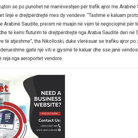
kujton se po punohet në marrëveshjen për trafik ajror me Arabinë
et linjë e drejtpërdrejtë mes dy vendeve. “Tashmë e kaluam proto
 Arabinë Saudite, preism në muajin në vijim të negociojmë për të
he të kemi fluturim të drejtpërdrejtë nga Arabia Saudite deri në 
e të atjeshme”, tha Nikolloski, duke vlerësuar se trafiku ajror po 
derueshme gjatë një viti e gjysmë të kaluar dhe sse janë vendos
ë reja nga aeroportet vendore.