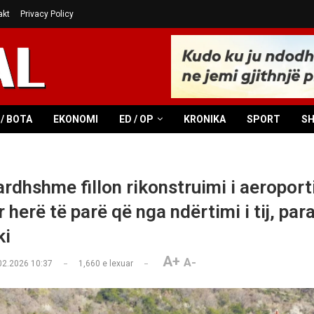
akt
Privacy Policy
/ BOTA
EKONOMI
ED / OP
KRONIKA
SPORT
S
rdhshme fillon rikonstruimi i aeroporti
r herë të parë që nga ndërtimi i tij, par
ki
A+
A-
02.2026 10:37
1,660
e lexuar