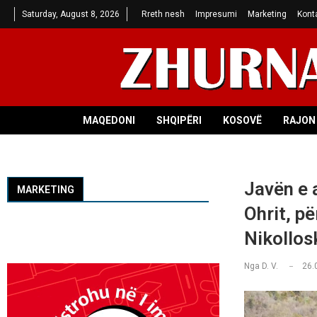
Saturday, August 8, 2026
Rreth nesh
Impresumi
Marketing
Kont
MAQEDONI
SHQIPËRI
KOSOVË
RAJON 
Javën e a
MARKETING
Ohrit, pë
Nikollos
Nga
D. V.
26.