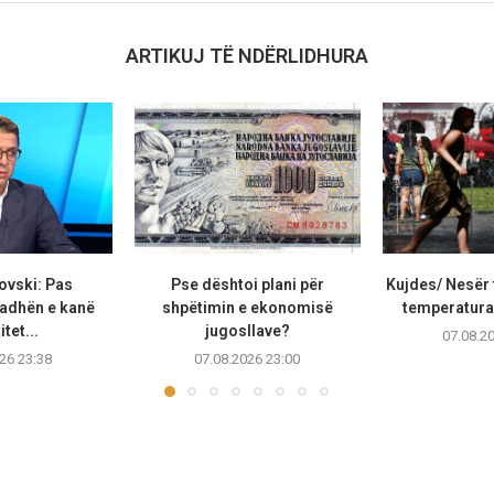
ARTIKUJ TË NDËRLIDHURA
ovski: Pas
Pse dështoi plani për
Kujdes/ Nesër 
adhën e kanë
shpëtimin e ekonomisë
temperaturat
tet...
jugosllave?
07.08.2
26 23:38
07.08.2026 23:00