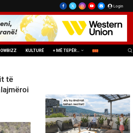
Login
HOWBIZZ
KULTURË
+ MË TEPËR…
t të
alajmëroi