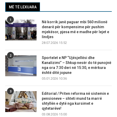
MË TË LEXUARA
1
Në korrik janë paguar mbi 560 milionë
denarë për kompensime për pushim
mjekësor, pjesa më e madhe për lejet e
lindjes
28.07.2026 15:52
2
Sportelet e NP “Ujësjellësi dhe
Kanalizimi” – Shkup nesër do të punojnë
nga ora 7:30 deri në 15:30, e mërkura
është ditë jopune
05.01.2026 10:36
3
Editorial / Priten reforma në sistemin e
pensioneve – shteti mund ta marrë
shtyllën e dytë nga kursimet e
qytetarëve!
03.08.2026 15:00