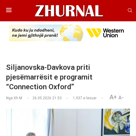
Siljanovska-Davkova priti
pjesëmarrësit e programit
“Connection Oxford”
A+
A-
Nga
Xh M
26.05.2026 21:53
1,937
e lexuar