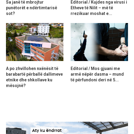
Sa janë të mbrojtur
Editorial / Kujdes nga virusi i
punëtorët e ndërtimtarisë
Etheve të Nilit – më të
sot?
rrezikuar moshat e...
A po zhvillohen nxënësit të
Editorial / Mos gjuani me
barabartë përballë dallimeve
armë nëpër dasma – mund
etnike dhe shkollave ku
të përfundoni deri në 5...
mësojnë?