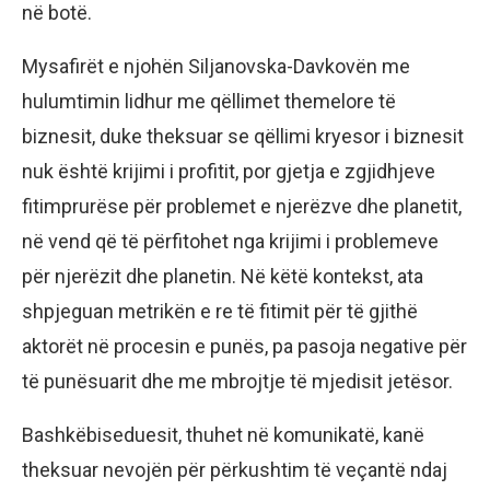
në botë.
Mysafirët e njohën Siljanovska-Davkovën me
hulumtimin lidhur me qëllimet themelore të
biznesit, duke theksuar se qëllimi kryesor i biznesit
nuk është krijimi i profitit, por gjetja e zgjidhjeve
fitimprurëse për problemet e njerëzve dhe planetit,
në vend që të përfitohet nga krijimi i problemeve
për njerëzit dhe planetin. Në këtë kontekst, ata
shpjeguan metrikën e re të fitimit për të gjithë
aktorët në procesin e punës, pa pasoja negative për
të punësuarit dhe me mbrojtje të mjedisit jetësor.
Bashkëbiseduesit, thuhet në komunikatë, kanë
theksuar nevojën për përkushtim të veçantë ndaj