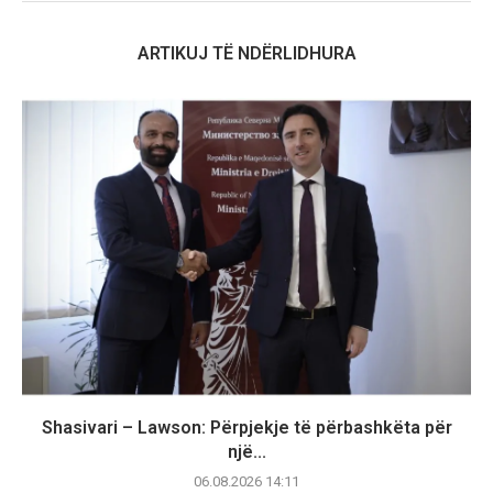
ARTIKUJ TË NDËRLIDHURA
Shasivari – Lawson: Përpjekje të përbashkëta për
një...
06.08.2026 14:11