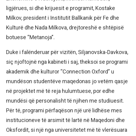
ligjërues, si dhe krijuesit e programit, Kostake
Milkov, president i Institutit Ballkanik për Fe dhe
Kulturë dhe Nada Milkova, drejtoreshë e shtëpisë
botuese “Metanoja”.
Duke i falënderuar për vizitën, Siljanovska-Davkova,
siç njoftojnë nga kabineti i saj, theksoi se programi
akademik dhe kulturor “Connection Oxford” u
mundëson studentëve maqedonas jo vetëm qasje
në projektet më të reja hulumtuese, por edhe
mundësi që personalisht të njihen me studiuesit.
Për të, programi përfaqëson një urë lidhëse mes
institucioneve të arsimit të lartë në Maqedoni dhe
Oksfordit, si një nga universitetet më të vlerësuara