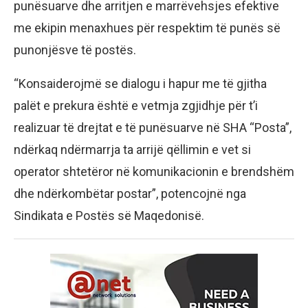
punësuarve dhe arritjen e marrëvehsjes efektive
me ekipin menaxhues për respektim të punës së
punonjësve të postës.
“Konsaiderojmë se dialogu i hapur me të gjitha
palët e prekura është e vetmja zgjidhje për t’i
realizuar të drejtat e të punësuarve në SHA “Posta”,
ndërkaq ndërmarrja ta arrijë qëllimin e vet si
operator shtetëror në komunikacionin e brendshëm
dhe ndërkombëtar postar”, potencojnë nga
Sindikata e Postës së Maqedonisë.