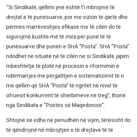
“Si Sindikatë, qëllimi ynë është t’i mbrojmë të
drejtat e të punësuarve, por me vizion të qartë dhe
përmes marrëveshjes efikase me të cilën do të
sigurojmë kushte më të mira për punë të të
punësuarve dhe punën e SHA “Posta”. SHA “Posta”
ndodhet në situatë në të cilën ne si Sindikatë japim
mbështetje të plotë në procesin e riformimin e
ndërmarrjes me përgatitjen e sistematizimit të ri
me qëllim që SHA “Posta” të ngritet në nivel të
ofruesit konkurrent të shërbimeve në treg”, thonë
nga Sindikata e “Postës së Maqedonisë”.
Shtojnë se edhe në periudhën në vijim, tërësisht do
të qëndrojnë në mbrojtjen e të drejtave të të