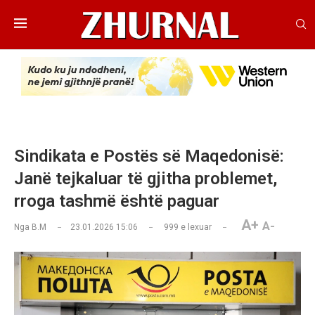
Sindikata e Postës së Maqedonisë:
Janë tejkaluar të gjitha problemet,
rroga tashmë është paguar
A+
A-
Nga
B.M
23.01.2026 15:06
999
e lexuar