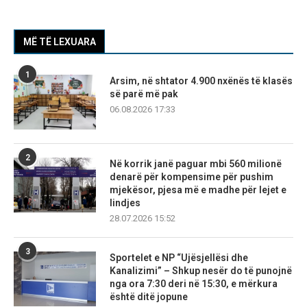
MË TË LEXUARA
1
Arsim, në shtator 4.900 nxënës të klasës
së parë më pak
06.08.2026 17:33
2
Në korrik janë paguar mbi 560 milionë
denarë për kompensime për pushim
mjekësor, pjesa më e madhe për lejet e
lindjes
28.07.2026 15:52
3
Sportelet e NP “Ujësjellësi dhe
Kanalizimi” – Shkup nesër do të punojnë
nga ora 7:30 deri në 15:30, e mërkura
është ditë jopune