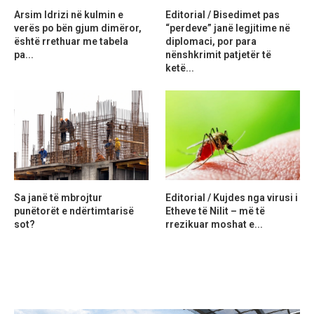
Arsim Idrizi në kulmin e
Editorial / Bisedimet pas
verës po bën gjum dimëror,
“perdeve” janë legjitime në
është rrethuar me tabela
diplomaci, por para
pa...
nënshkrimit patjetër të
ketë...
Sa janë të mbrojtur
Editorial / Kujdes nga virusi i
punëtorët e ndërtimtarisë
Etheve të Nilit – më të
sot?
rrezikuar moshat e...