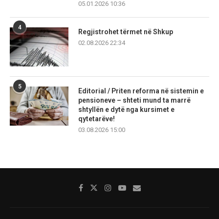
05.01.2026 10:36
4
Regjistrohet tërmet në Shkup
02.08.2026 22:34
5
Editorial / Priten reforma në sistemin e
pensioneve – shteti mund ta marrë
shtyllën e dytë nga kursimet e
qytetarëve!
03.08.2026 15:00