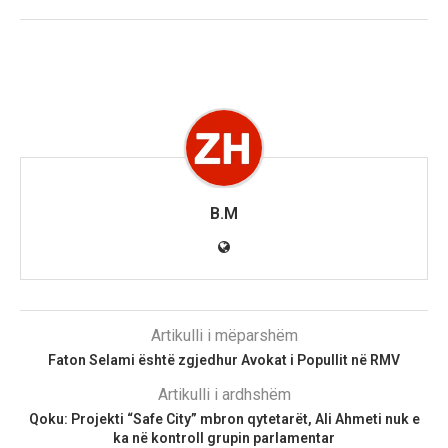
B.M
Artikulli i mëparshëm
Faton Selami është zgjedhur Avokat i Popullit në RMV
Artikulli i ardhshëm
Qoku: Projekti “Safe City” mbron qytetarët, Ali Ahmeti nuk e
ka në kontroll grupin parlamentar