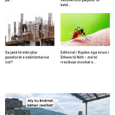
ketë...
Sa janë të mbrojtur
Editorial / Kujdes nga virusi i
punëtorët e ndërtimtarisë
Etheve të Nilit – më të
sot?
rrezikuar moshat e...