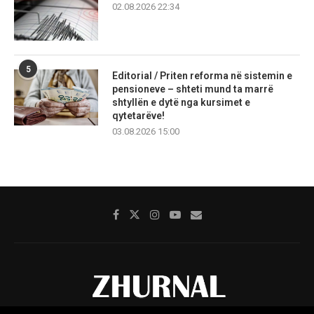
02.08.2026 22:34
5
Editorial / Priten reforma në sistemin e
pensioneve – shteti mund ta marrë
shtyllën e dytë nga kursimet e
qytetarëve!
03.08.2026 15:00