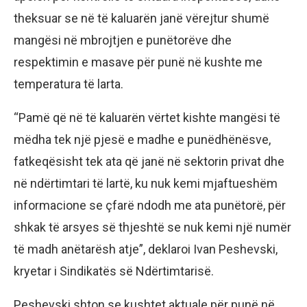
theksuar se në të kaluarën janë vërejtur shumë
mangësi në mbrojtjen e punëtorëve dhe
respektimin e masave për punë në kushte me
temperatura të larta.
“Pamë që në të kaluarën vërtet kishte mangësi të
mëdha tek një pjesë e madhe e punëdhënësve,
fatkeqësisht tek ata që janë në sektorin privat dhe
në ndërtimtari të lartë, ku nuk kemi mjaftueshëm
informacione se çfarë ndodh me ata punëtorë, për
shkak të arsyes së thjeshtë se nuk kemi një numër
të madh anëtarësh atje”, deklaroi Ivan Peshevski,
kryetar i Sindikatës së Ndërtimtarisë.
Peshevski shton se kushtet aktuale për punë në