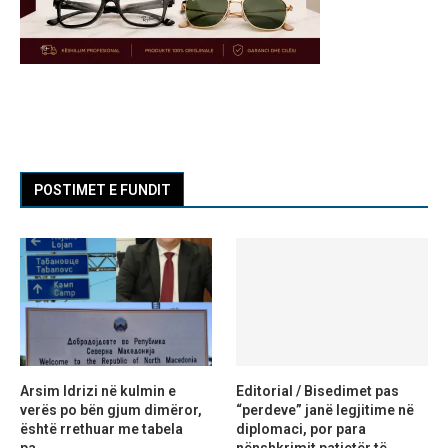
POSTIMET E FUNDIT
Arsim Idrizi në kulmin e
Editorial / Bisedimet pas
verës po bën gjum dimëror,
“perdeve” janë legjitime në
është rrethuar me tabela
diplomaci, por para
pa...
nënshkrimit patjetër të