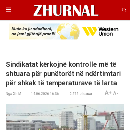
Sindikatat kërkojnë kontrolle më të
shtuara për punëtorët në ndërtimtari
për shkak të temperaturave të larta
A+
A-
Nga
Xh M
14.06.2026 16:36
2,575
e lexuar