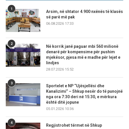
1
Arsim, në shtator 4.900 nxënës të klasës
së parë më pak
06.08.2026 17:33
2
Në korrik janë paguar mbi 560 milionë
denarë për kompensime për pushim
mjekësor, pjesa më e madhe për lejet e
lindjes
28.07.2026 15:52
3
Sportelet e NP “Ujësjellësi dhe
Kanalizimi” – Shkup nesër do të punojnë
nga ora 7:30 deri në 15:30, e mërkura
është ditë jopune
05.01.2026 10:36
4
Regjistrohet tërmet në Shkup