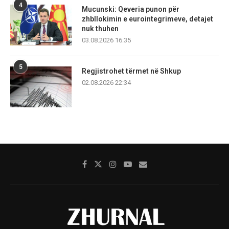
4
Mucunski: Qeveria punon për
zhbllokimin e eurointegrimeve, detajet
nuk thuhen
03.08.2026 16:35
5
Regjistrohet tërmet në Shkup
02.08.2026 22:34