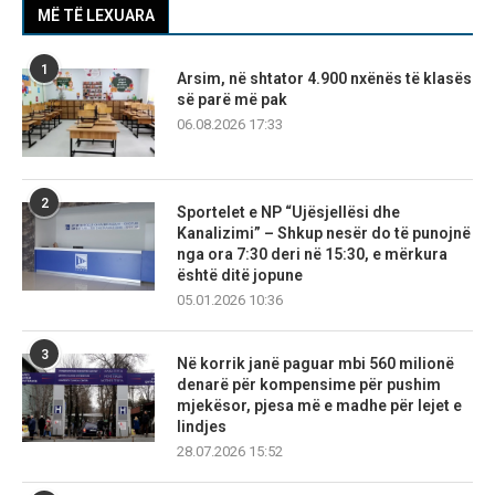
MË TË LEXUARA
1
Arsim, në shtator 4.900 nxënës të klasës
së parë më pak
06.08.2026 17:33
2
Sportelet e NP “Ujësjellësi dhe
Kanalizimi” – Shkup nesër do të punojnë
nga ora 7:30 deri në 15:30, e mërkura
është ditë jopune
05.01.2026 10:36
3
Në korrik janë paguar mbi 560 milionë
denarë për kompensime për pushim
mjekësor, pjesa më e madhe për lejet e
lindjes
28.07.2026 15:52