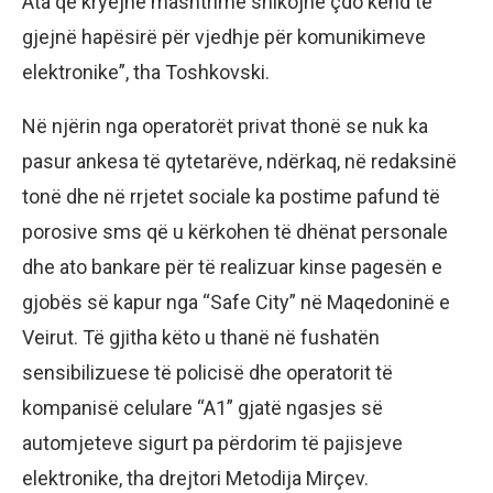
Ata që kryejnë mashtrime shikojnë çdo kënd të
gjejnë hapësirë për vjedhje për komunikimeve
elektronike”, tha Toshkovski.
Në njërin nga operatorët privat thonë se nuk ka
pasur ankesa të qytetarëve, ndërkaq, në redaksinë
tonë dhe në rrjetet sociale ka postime pafund të
porosive sms që u kërkohen të dhënat personale
dhe ato bankare për të realizuar kinse pagesën e
gjobës së kapur nga “Safe City” në Maqedoninë e
Veirut. Të gjitha këto u thanë në fushatën
sensibilizuese të policisë dhe operatorit të
kompanisë celulare “A1” gjatë ngasjes së
automjeteve sigurt pa përdorim të pajisjeve
elektronike, tha drejtori Metodija Mirçev.