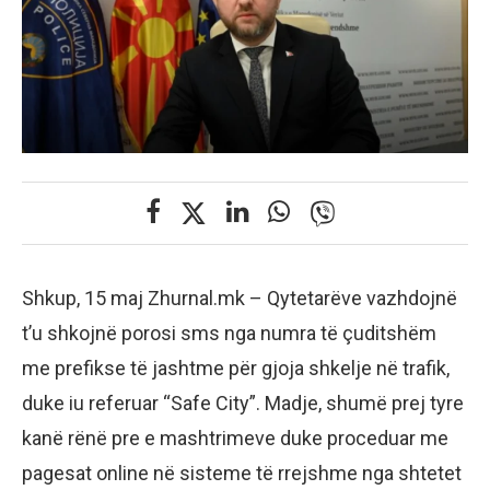
Shkup, 15 maj Zhurnal.mk – Qytetarëve vazhdojnë
t’u shkojnë porosi sms nga numra të çuditshëm
me prefikse të jashtme për gjoja shkelje në trafik,
duke iu referuar “Safe City”. Madje, shumë prej tyre
kanë rënë pre e mashtrimeve duke proceduar me
pagesat online në sisteme të rrejshme nga shtetet