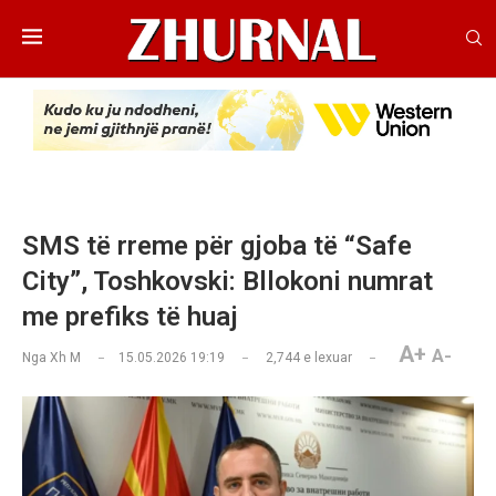
SMS të rreme për gjoba të “Safe
City”, Toshkovski: Bllokoni numrat
me prefiks të huaj
A+
A-
Nga
Xh M
15.05.2026 19:19
2,744
e lexuar