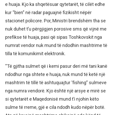
e huaja. Kjo ka shqetësuar qytetarët, të cilët edhe
kur “bien” në radar paguajnë fizikisht nëpër
stacionet policore. Por, Ministri brendshëm tha se
nuk duhet t’u përgjigjen porosive sms që vijnë me
prefikse të huaja, pasi që sipas Toshkovskit nga
numrat vendor nuk mund të ndodhin mashtrime të
tilla të komunikimit elektronik.
“Të gjitha sulmet që i kemi pasur deri më tani kanë
ndodhur nga shtete e huaja, nuk mund të ketë një
mashtrim të tillë të ashtuquajtur ‘fishing” sulmeve
nga numra vendorë. Kjo është një arsye e mirë se
si qytetarët e Maqedonisë mund t’i njohin këto
sulme të rreme, gjë e cila ndodh kudo nëpër botë.