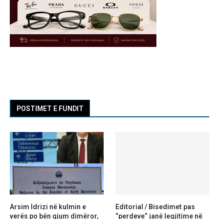
POSTIMET E FUNDIT
Arsim Idrizi në kulmin e
Editorial / Bisedimet pas
verës po bën gjum dimëror,
“perdeve” janë legjitime në