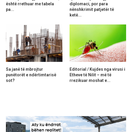
është rrethuar me tabela
diplomaci, por para
pa...
nënshkrimit patjetër të
ketë...
Sa janë të mbrojtur
Editorial / Kujdes nga virusi i
punëtorët e ndërtimtarisë
Etheve të Nilit – më të
sot?
rrezikuar moshat e...