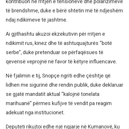
kontribuon në rritjen e tensioneve dhe polarizimeve
të brendshme, duke e bërë shtetin më të ndjeshëm
ndaj ndikimeve të jashtme.
Ai gjithashtu akuzoi ekzekutivin për rritjen e
ndikimit rus, kinez dhe të ashtuquajturës “botë
serbe”, duke pretenduar se përfaqësues të
qeverisë veprojnë në favor të këtyre influencave.
Në fjalimin e tij, Snopçe ngriti edhe çështje që
lidhen me sigurinë dhe rendin publik, duke deklaruar
se gjatë mandatit aktual “kalojnë tonelata
marihuanë” përmes kufijve të vendit pa reagim
adekuat nga institucionet.
Deputeti rikujtoi edhe një ngjarje në Kumanovë, ku