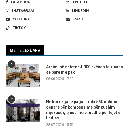
FACEBOOK
TWITTER
INSTAGRAM
LINKEDIN
YOUTUBE
EMAIL
TIKTOK
MË TË LEXUARA
1
Arsim, në shtator 4.900 nxënës të klasës
së parë më pak
06.08.2026 17:33
2
Në korrik janë paguar mbi 560 milionë
denarë për kompensime për pushim
mjekësor, pjesa më e madhe për lejet e
lindjes
28.07.2026 15:52