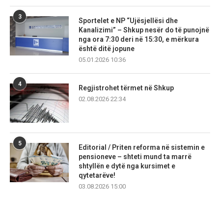
3
Sportelet e NP “Ujësjellësi dhe
Kanalizimi” – Shkup nesër do të punojnë
nga ora 7:30 deri në 15:30, e mërkura
është ditë jopune
05.01.2026 10:36
4
Regjistrohet tërmet në Shkup
02.08.2026 22:34
5
Editorial / Priten reforma në sistemin e
pensioneve – shteti mund ta marrë
shtyllën e dytë nga kursimet e
qytetarëve!
03.08.2026 15:00