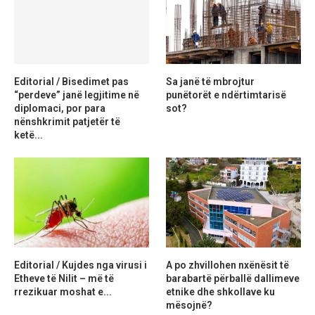
Editorial / Bisedimet pas
Sa janë të mbrojtur
“perdeve” janë legjitime në
punëtorët e ndërtimtarisë
diplomaci, por para
sot?
nënshkrimit patjetër të
ketë...
Editorial / Kujdes nga virusi i
A po zhvillohen nxënësit të
Etheve të Nilit – më të
barabartë përballë dallimeve
rrezikuar moshat e...
etnike dhe shkollave ku
mësojnë?