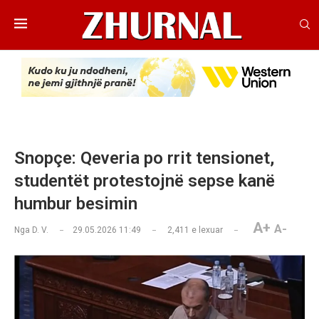
Snopçe: Qeveria po rrit tensionet,
studentët protestojnë sepse kanë
humbur besimin
A+
A-
Nga
D. V.
29.05.2026 11:49
2,411
e lexuar