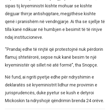
sipas tij kryeministri kishte mohuar se kishte
dëgjuar thirrje antishqiptare, megjithëse kishte
qenë i pranishëm në vendngjarje. Ai tha se sjellje të
tilla kanë ndikuar në humbjen e besimit të të rinjve
ndaj institucioneve.
“Prandaj edhe të rinjtë që protestojnë nuk përdorin
flamuj shtetërorë, sepse nuk kanë besim te një
kryeministër që sillet në atë formë”, tha Snopçe.
Në fund, ai ngriti pyetje edhe për ndryshimin e
deklaratës së kryeministrit lidhur me provimin e
jurisprudencës, duke pyetur se kush e detyroi
Mickoskin ta ndryshojë qëndrimin brenda 24 orëve.