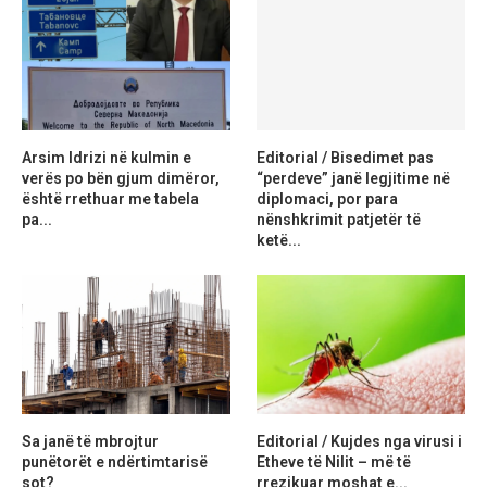
Arsim Idrizi në kulmin e
Editorial / Bisedimet pas
verës po bën gjum dimëror,
“perdeve” janë legjitime në
është rrethuar me tabela
diplomaci, por para
pa...
nënshkrimit patjetër të
ketë...
Sa janë të mbrojtur
Editorial / Kujdes nga virusi i
punëtorët e ndërtimtarisë
Etheve të Nilit – më të
sot?
rrezikuar moshat e...