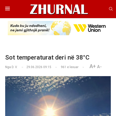
Sot temperaturat deri në 38°C
A+
A-
Nga
D. V.
29.06.2026 09:15
961
e lexuar