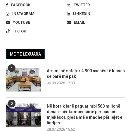
FACEBOOK
TWITTER
INSTAGRAM
LINKEDIN
YOUTUBE
EMAIL
TIKTOK
MË TË LEXUARA
1
Arsim, në shtator 4.900 nxënës të klasës
së parë më pak
06.08.2026 17:33
2
Në korrik janë paguar mbi 560 milionë
denarë për kompensime për pushim
mjekësor, pjesa më e madhe për lejet e
lindjes
28.07.2026 15:52