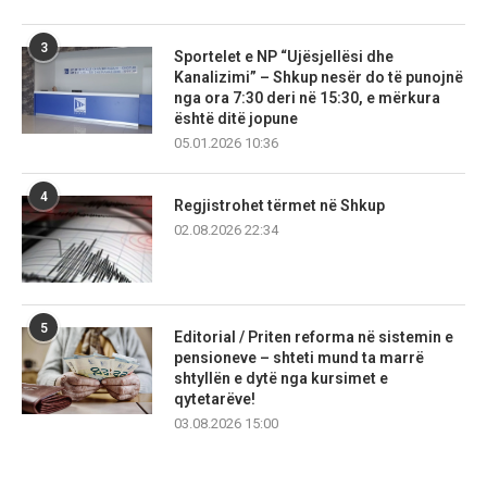
3
Sportelet e NP “Ujësjellësi dhe
Kanalizimi” – Shkup nesër do të punojnë
nga ora 7:30 deri në 15:30, e mërkura
është ditë jopune
05.01.2026 10:36
4
Regjistrohet tërmet në Shkup
02.08.2026 22:34
5
Editorial / Priten reforma në sistemin e
pensioneve – shteti mund ta marrë
shtyllën e dytë nga kursimet e
qytetarëve!
03.08.2026 15:00