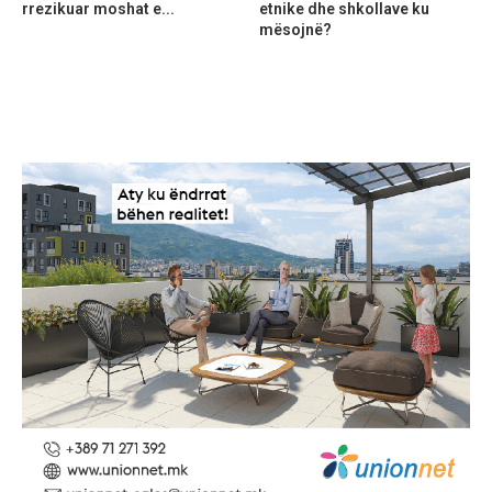
rrezikuar moshat e...
etnike dhe shkollave ku
mësojnë?