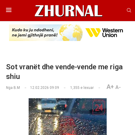
Sot vranët dhe vende-vende me riga
shiu
A+
A-
Nga
B.M
12.02.2026 09:09
1,355
e lexuar