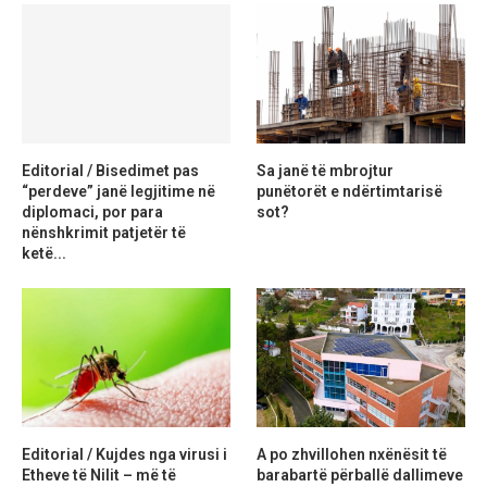
Editorial / Bisedimet pas
Sa janë të mbrojtur
“perdeve” janë legjitime në
punëtorët e ndërtimtarisë
diplomaci, por para
sot?
nënshkrimit patjetër të
ketë...
Editorial / Kujdes nga virusi i
A po zhvillohen nxënësit të
Etheve të Nilit – më të
barabartë përballë dallimeve