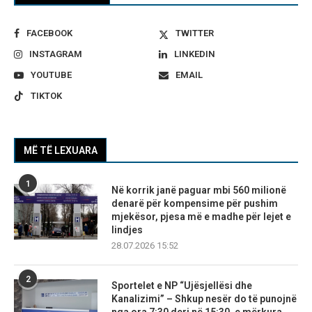
FACEBOOK
TWITTER
INSTAGRAM
LINKEDIN
YOUTUBE
EMAIL
TIKTOK
MË TË LEXUARA
1
Në korrik janë paguar mbi 560 milionë
denarë për kompensime për pushim
mjekësor, pjesa më e madhe për lejet e
lindjes
28.07.2026 15:52
2
Sportelet e NP “Ujësjellësi dhe
Kanalizimi” – Shkup nesër do të punojnë
nga ora 7:30 deri në 15:30, e mërkura