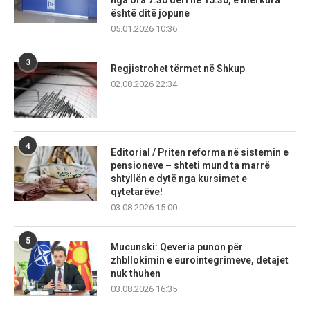
është ditë jopune
05.01.2026 10:36
3
Regjistrohet tërmet në Shkup
02.08.2026 22:34
4
Editorial / Priten reforma në sistemin e
pensioneve – shteti mund ta marrë
shtyllën e dytë nga kursimet e
qytetarëve!
03.08.2026 15:00
5
Mucunski: Qeveria punon për
zhbllokimin e eurointegrimeve, detajet
nuk thuhen
03.08.2026 16:35