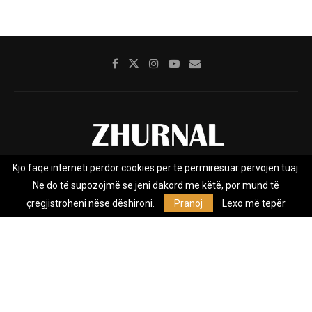
Kjo faqe interneti përdor cookies për të përmirësuar përvojën tuaj.
Rreth nesh
Impresumi
Marketing
Kontakt
Ne do të supozojmë se jeni dakord me këtë, por mund të
Privacy Policy
çregjistroheni nëse dëshironi.
Pranoj
Lexo më tepër
Zhurnal.mk është Agjenci e Lajmeve e pavarur, e themeluar në vitin
2009, që e mbulon Maqedoninë, Kosovën, Shqipërinë edhe lajmet
nga bota.
@2026 - All Right Reserved. Designed and Developed by
Anet.Com.Mk