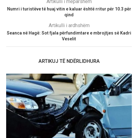
Artikulli i mëparshëm
Numri i turistëve të huaj vitin e kaluar është rritur për 10.3 për
qind
Artikulli i ardhshëm
Seanca në Hagë: Sot fjala përfundimtare e mbrojtjes së Kadri
Veselit
ARTIKUJ TË NDËRLIDHURA