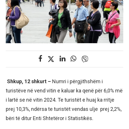
Shkup, 12 shkurt –
Numri i përgjithshëm i
turistëve në vend vitin e kaluar ka qenë për 6,0% më
i lartë se në vitin 2024. Te turistët e huaj ka rritje
prej 10,3%, ndërsa te turistët vendas ulje prej 2,2%,
bëri të ditur Enti Shtetëror i Statistikës.