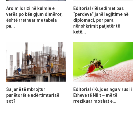
Arsim Idrizi në kulmin e
Editorial / Bisedimet pas
verës po bën gjum dimëror,
“perdeve” janë legjitime në
është rrethuar me tabela
diplomaci, por para
pa...
nënshkrimit patjetër të
ketë...
Sa janë të mbrojtur
Editorial / Kujdes nga virusi i
punëtorët e ndërtimtarisë
Etheve të Nilit – më të
sot?
rrezikuar moshat e...