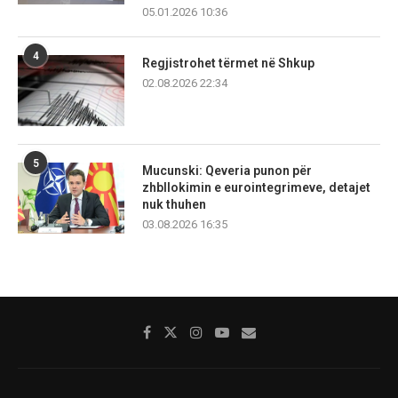
05.01.2026 10:36
4
Regjistrohet tërmet në Shkup
02.08.2026 22:34
5
Mucunski: Qeveria punon për
zhbllokimin e eurointegrimeve, detajet
nuk thuhen
03.08.2026 16:35