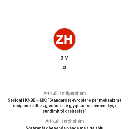
B.M
Artikulli i mëparshëm
Sesioni i KNBE – MK: “Standardet evropiane për mekanizma
disiplinorë dhe zgjedhorë në gjyqësor si element kyç i
sundimit të drejtësisë”
Artikulli i ardhshëm
Sot vranët dhe vende-vende me riga shiu