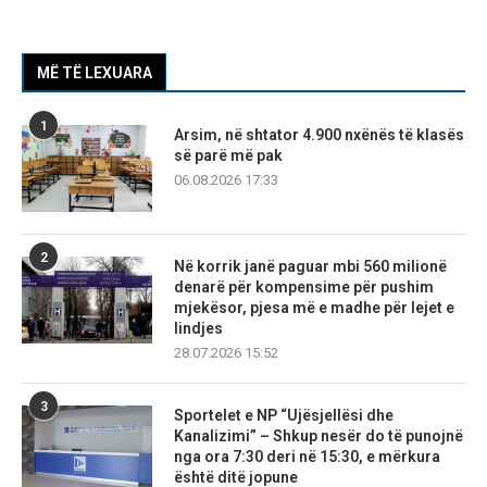
MË TË LEXUARA
1
Arsim, në shtator 4.900 nxënës të klasës
së parë më pak
06.08.2026 17:33
2
Në korrik janë paguar mbi 560 milionë
denarë për kompensime për pushim
mjekësor, pjesa më e madhe për lejet e
lindjes
28.07.2026 15:52
3
Sportelet e NP “Ujësjellësi dhe
Kanalizimi” – Shkup nesër do të punojnë
nga ora 7:30 deri në 15:30, e mërkura
është ditë jopune