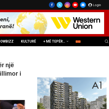
Login
HOWBIZZ
KULTURË
+ MË TEPËR…
r një
llimor i