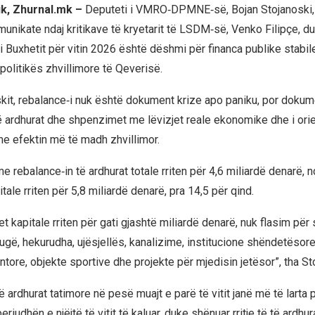
ik, Zhurnal.mk –
Deputeti i VMRO‑DPMNE‑së, Bojan Stojanoski,
unikate ndaj kritikave të kryetarit të LSDM‑së, Venko Filipçe, d
i Buxhetit për vitin 2026 është dëshmi për financa publike stabil
politikës zhvillimore të Qeverisë.
kit, rebalance‑i nuk është dokument krize apo paniku, por dokume
të ardhurat dhe shpenzimet me lëvizjet reale ekonomike dhe i ori
me efektin më të madh zhvillimor.
e rebalance‑in të ardhurat totale rriten për 4,6 miliardë denarë, 
tale rriten për 5,8 miliardë denarë, pra 14,5 për qind.
t kapitale rriten për gati gjashtë miliardë denarë, nuk flasim për
rugë, hekurudha, ujësjellës, kanalizime, institucione shëndetësore
tore, objekte sportive dhe projekte për mjedisin jetësor”, tha St
ë ardhurat tatimore në pesë muajt e parë të vitit janë më të larta 
riudhën e njëjtë të vitit të kaluar, duke shënuar rritje të të ardhu