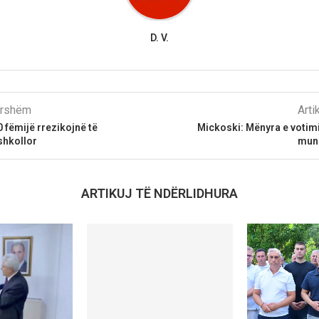
D. V.
parshëm
Arti
 fëmijë rrezikojnë të
Mickoski: Mënyra e votim
shkollor
mund
ARTIKUJ TË NDËRLIDHURA