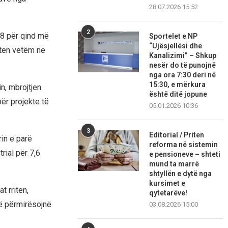
28.07.2026 15:52
2
,8 për qind më
Sportelet e NP
“Ujësjellësi dhe
eten vetëm në
Kanalizimi” – Shkup
nesër do të punojnë
nga ora 7:30 deri në
15:30, e mërkura
n, mbrojtjen
është ditë jopune
për projekte të
05.01.2026 10:36
3
Editorial / Priten
in e parë
reforma në sistemin
trial për 7,6
e pensioneve – shteti
mund ta marrë
shtyllën e dytë nga
kursimet e
t rriten,
qytetarëve!
ë përmirësojnë
03.08.2026 15:00