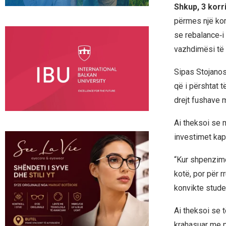
Shkup, 3 korr
përmes një kom
se rebalance‑i 
vazhdimësi të 
Sipas Stojanos
që i përshtat 
drejt fushave 
Ai theksoi se m
investimet kapi
“Kur shpenzime
kotë, por për r
konvikte studen
Ai theksoi se t
krahasuar me pe