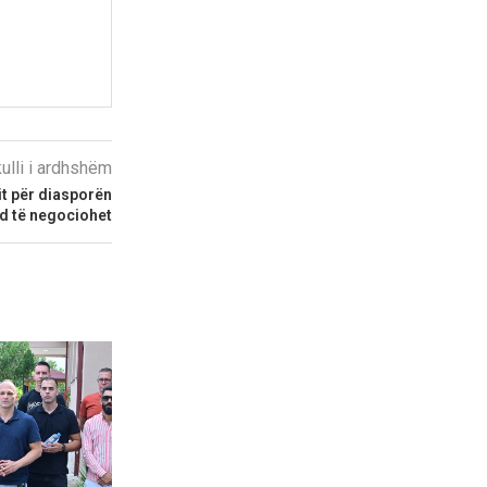
kulli i ardhshëm
it për diasporën
 të negociohet