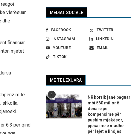
 reagoi
uke vlerësuar
MEDIAT SOCIALE
e dhe
FACEBOOK
TWITTER
INSTAGRAM
LINKEDIN
nt financiar
YOUTUBE
EMAIL
enton mjetet
TIKTOK
ndërsa
MË TË LEXUARA
 shpenzim të
1
Në korrik janë paguar
, shkolla,
mbi 560 milionë
denarë për
ojanoski.
kompensime për
pushim mjekësor,
për 6,3 për qind
pjesa më e madhe
për lejet e lindjes
rave nga