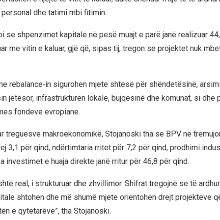
 personal dhe tatimi mbi fitimin.
oi se shpenzimet kapitale në pesë muajt e parë janë realizuar 44
 me vitin e kaluar, gjë që, sipas tij, tregon se projektet nuk mb
me rebalance‑in sigurohen mjete shtesë për shëndetësinë, arsimi
in jetësor, infrastrukturën lokale, bujqësinë dhe komunat, si dhe 
rmes fondeve evropiane.
ar treguesve makroekonomikë, Stojanoski tha se BPV në tremujor
ej 3,1 për qind, ndërtimtaria rritet për 7,2 për qind, prodhimi indus
a investimet e huaja direkte janë rritur për 46,8 për qind.
të real, i strukturuar dhe zhvillimor. Shifrat tregojnë se të ardhura
itale shtohen dhe më shumë mjete orientohen drejt projekteve q
etën e qytetarëve”, tha Stojanoski.