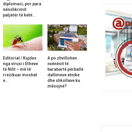
diplomaci, por para
nënshkrimit
patjetër të ketë...
Editorial / Kujdes
A po zhvillohen
nga virusi i Etheve
nxënësit të
të Nilit – më të
barabartë përballë
rrezikuar moshat
dallimeve etnike
e...
dhe shkollave ku
mësojnë?