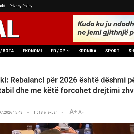
akt
Privacy Policy
/ BOTA
EKONOMI
ED / OP
KRONIKA
SPORT
S
ki: Rebalanci për 2026 është dëshmi pë
abil dhe me këtë forcohet drejtimi zhvi
A+
A-
07.2026 15:48
1,618
e lexuar