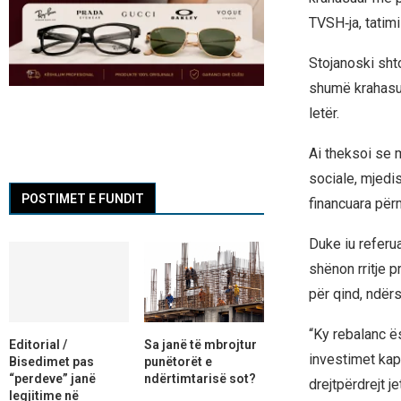
TVSH‑ja, tatimi
Stojanoski sht
shumë krahasuar
letër.
Ai theksoi se 
sociale, mjedis
POSTIMET E FUNDIT
financuara pë
Duke iu referu
shënon rritje pr
për qind, ndërs
“Ky rebalanc ësh
Editorial /
Sa janë të mbrojtur
investimet kap
Bisedimet pas
punëtorët e
“perdeve” janë
ndërtimtarisë sot?
drejtpërdrejt j
legjitime në