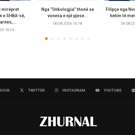
i mirëpret
Nga “Onkologjia” thonë se
Filipçe nga No
 e SHBA-së,
vonesa e një pjese...
hetim të me
arnes,...
06.08.2026 16:18
06.08.2
26 16:24
BOOK
TWITTER
INSTAGRAM
YOUTUBE