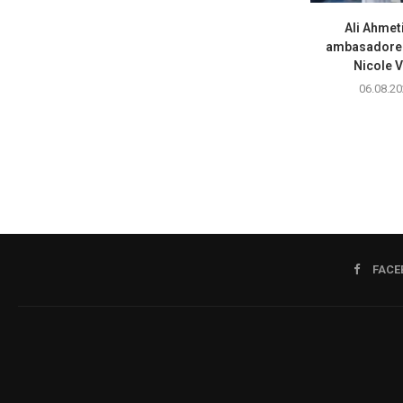
Ali Ahmet
ambasadoren
Nicole V
06.08.20
FACE