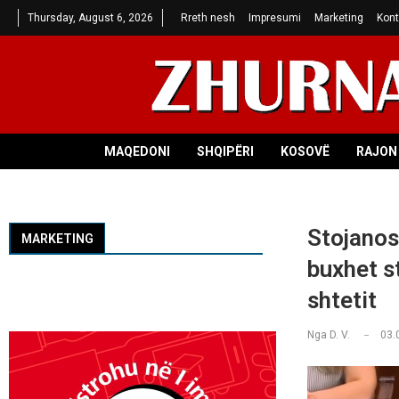
Thursday, August 6, 2026
Rreth nesh
Impresumi
Marketing
Kont
MAQEDONI
SHQIPËRI
KOSOVË
RAJON 
Stojanos
MARKETING
buxhet st
shtetit
Nga
D. V.
03.