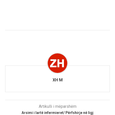
XH M
Artikulli i mëparshëm
Arsimi i lartë infermieret/ Përfshirje në ligj