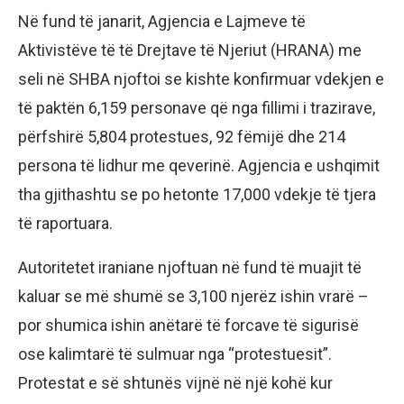
Në fund të janarit, Agjencia e Lajmeve të
Aktivistëve të të Drejtave të Njeriut (HRANA) me
seli në SHBA njoftoi se kishte konfirmuar vdekjen e
të paktën 6,159 personave që nga fillimi i trazirave,
përfshirë 5,804 protestues, 92 fëmijë dhe 214
persona të lidhur me qeverinë. Agjencia e ushqimit
tha gjithashtu se po hetonte 17,000 vdekje të tjera
të raportuara.
Autoritetet iraniane njoftuan në fund të muajit të
kaluar se më shumë se 3,100 njerëz ishin vrarë –
por shumica ishin anëtarë të forcave të sigurisë
ose kalimtarë të sulmuar nga “protestuesit”.
Protestat e së shtunës vijnë në një kohë kur