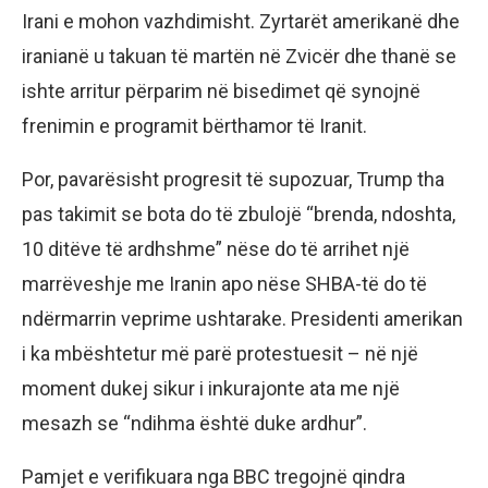
Irani e mohon vazhdimisht. Zyrtarët amerikanë dhe
iranianë u takuan të martën në Zvicër dhe thanë se
ishte arritur përparim në bisedimet që synojnë
frenimin e programit bërthamor të Iranit.
Por, pavarësisht progresit të supozuar, Trump tha
pas takimit se bota do të zbulojë “brenda, ndoshta,
10 ditëve të ardhshme” nëse do të arrihet një
marrëveshje me Iranin apo nëse SHBA-të do të
ndërmarrin veprime ushtarake. Presidenti amerikan
i ka mbështetur më parë protestuesit – në një
moment dukej sikur i inkurajonte ata me një
mesazh se “ndihma është duke ardhur”.
Pamjet e verifikuara nga BBC tregojnë qindra