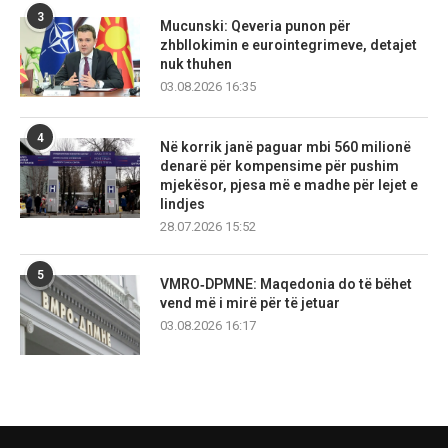
3
Mucunski: Qeveria punon për
zhbllokimin e eurointegrimeve, detajet
nuk thuhen
03.08.2026 16:35
4
Në korrik janë paguar mbi 560 milionë
denarë për kompensime për pushim
mjekësor, pjesa më e madhe për lejet e
lindjes
28.07.2026 15:52
5
VMRO‑DPMNE: Maqedonia do të bëhet
vend më i mirë për të jetuar
03.08.2026 16:17