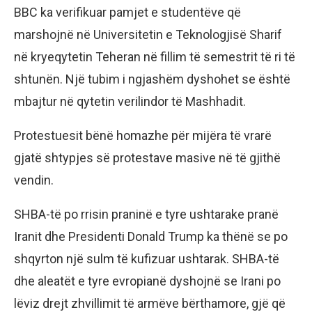
BBC ka verifikuar pamjet e studentëve që
marshojnë në Universitetin e Teknologjisë Sharif
në kryeqytetin Teheran në fillim të semestrit të ri të
shtunën. Një tubim i ngjashëm dyshohet se është
mbajtur në qytetin verilindor të Mashhadit.
Protestuesit bënë homazhe për mijëra të vrarë
gjatë shtypjes së protestave masive në të gjithë
vendin.
SHBA-të po rrisin praninë e tyre ushtarake pranë
Iranit dhe Presidenti Donald Trump ka thënë se po
shqyrton një sulm të kufizuar ushtarak. SHBA-të
dhe aleatët e tyre evropianë dyshojnë se Irani po
lëviz drejt zhvillimit të armëve bërthamore, gjë që