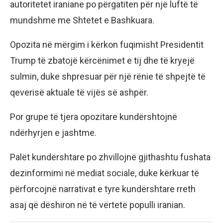
autoritetet iraniane po përgatiten për një luftë të
mundshme me Shtetet e Bashkuara.
Opozita në mërgim i kërkon fuqimisht Presidentit
Trump të zbatojë kërcënimet e tij dhe të kryejë
sulmin, duke shpresuar për një rënie të shpejtë të
qeverisë aktuale të vijës së ashpër.
Por grupe të tjera opozitare kundërshtojnë
ndërhyrjen e jashtme.
Palët kundërshtare po zhvillojnë gjithashtu fushata
dezinformimi në mediat sociale, duke kërkuar të
përforcojnë narrativat e tyre kundërshtare rreth
asaj që dëshiron në të vërtetë populli iranian.