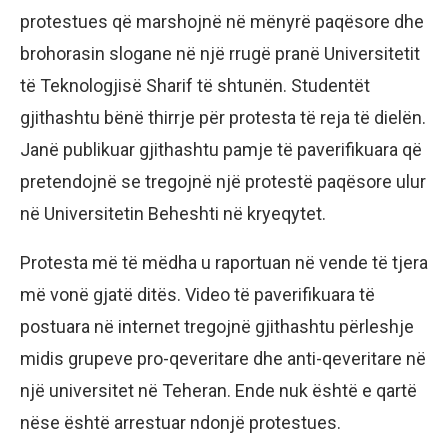
protestues që marshojnë në mënyrë paqësore dhe
brohorasin slogane në një rrugë pranë Universitetit
të Teknologjisë Sharif të shtunën. Studentët
gjithashtu bënë thirrje për protesta të reja të dielën.
Janë publikuar gjithashtu pamje të paverifikuara që
pretendojnë se tregojnë një protestë paqësore ulur
në Universitetin Beheshti në kryeqytet.
Protesta më të mëdha u raportuan në vende të tjera
më vonë gjatë ditës. Video të paverifikuara të
postuara në internet tregojnë gjithashtu përleshje
midis grupeve pro-qeveritare dhe anti-qeveritare në
një universitet në Teheran. Ende nuk është e qartë
nëse është arrestuar ndonjë protestues.