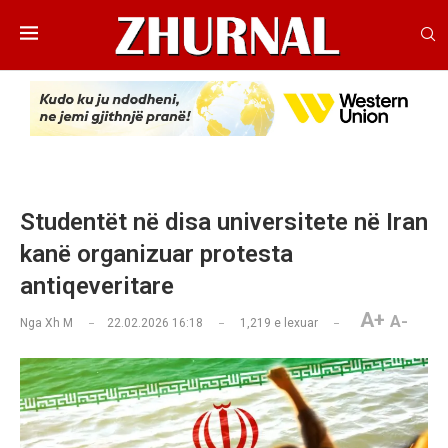
Studentët në disa universitete në Iran
kanë organizuar protesta
antiqeveritare
A+
A-
Nga
Xh M
22.02.2026 16:18
1,219
e lexuar