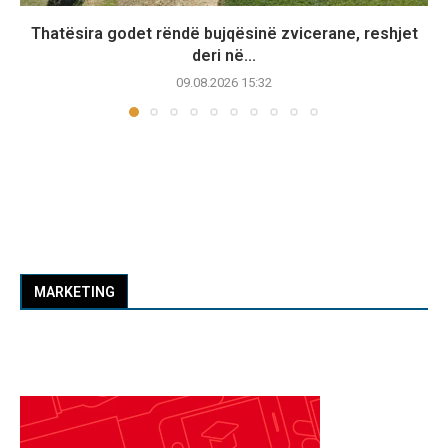
Thatësira godet rëndë bujqësinë zvicerane, reshjet
deri në...
09.08.2026 15:32
MARKETING