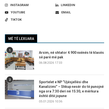
INSTAGRAM
LINKEDIN
YOUTUBE
EMAIL
TIKTOK
MË TË LEXUARA
1
Arsim, në shtator 4.900 nxënës të klasës
së parë më pak
06.08.2026 17:33
2
Sportelet e NP “Ujësjellësi dhe
Kanalizimi” – Shkup nesër do të punojnë
nga ora 7:30 deri në 15:30, e mërkura
është ditë jopune
05.01.2026 10:36