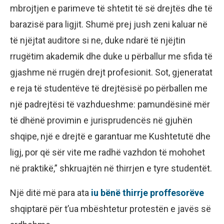
mbrojtjen e parimeve të shtetit të së drejtës dhe të
barazisë para ligjit. Shumë prej jush zeni kaluar në
të njëjtat auditore si ne, duke ndarë të njëjtin
rrugëtim akademik dhe duke u përballur me sfida të
gjashme në rrugën drejt profesionit. Sot, gjeneratat
e reja të studentëve të drejtësisë po përballen me
një padrejtësi të vazhdueshme: pamundësinë mër
të dhënë provimin e jurisprudencës në gjuhën
shqipe, një e drejtë e garantuar me Kushtetutë dhe
ligj, por që sër vite me radhë vazhdon të mohohet
në praktikë,” shkruajtën në thirrjen e tyre studentët.
Një ditë më para ata
iu bënë thirrje proffesorëve
shqiptarë për t’ua mbështetur protestën e javës së