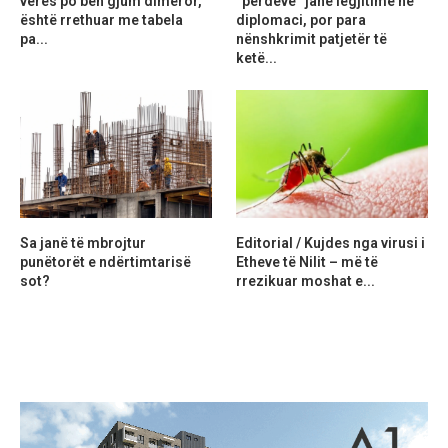
verës po bën gjum dimëror,
“perdeve” janë legjitime në
është rrethuar me tabela
diplomaci, por para
pa...
nënshkrimit patjetër të
ketë...
Sa janë të mbrojtur
Editorial / Kujdes nga virusi i
punëtorët e ndërtimtarisë
Etheve të Nilit – më të
sot?
rrezikuar moshat e...