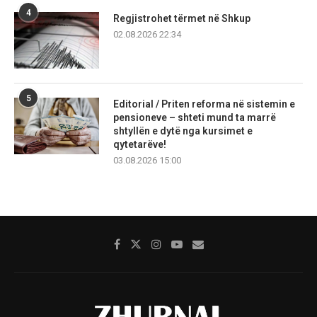
4
Regjistrohet tërmet në Shkup
02.08.2026 22:34
5
Editorial / Priten reforma në sistemin e
pensioneve – shteti mund ta marrë
shtyllën e dytë nga kursimet e
qytetarëve!
03.08.2026 15:00