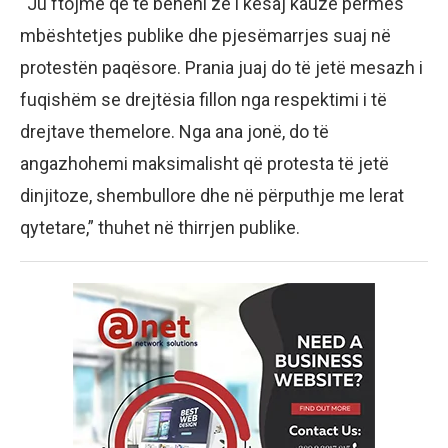
“Ju ftojmë që të bëheni zë i kësaj kauze përmes
mbështetjes publike dhe pjesëmarrjes suaj në
protestën paqësore. Prania juaj do të jetë mesazh i
fuqishëm se drejtësia fillon nga respektimi i të
drejtave themelore. Nga ana jonë, do të
angazhohemi maksimalisht që protesta të jetë
dinjitoze, shembullore dhe në përputhje me lerat
qytetare,” thuhet në thirrjen publike.