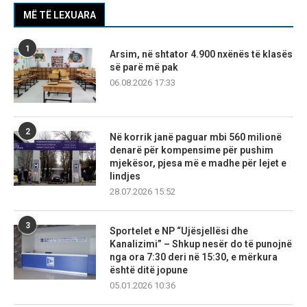
MË TË LEXUARA
1
Arsim, në shtator 4.900 nxënës të klasës
së parë më pak
06.08.2026 17:33
2
Në korrik janë paguar mbi 560 milionë
denarë për kompensime për pushim
mjekësor, pjesa më e madhe për lejet e
lindjes
28.07.2026 15:52
3
Sportelet e NP “Ujësjellësi dhe
Kanalizimi” – Shkup nesër do të punojnë
nga ora 7:30 deri në 15:30, e mërkura
është ditë jopune
05.01.2026 10:36