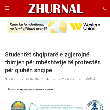
Studentët shqiptarë e zgjerojnë
thirrjen për mbështetje të protestës
për gjuhën shqipe
A+
A-
Nga
R.ZH
02.04.2026 13:47
952
e lexuar