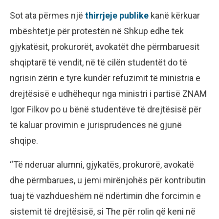
Sot ata përmes një
thirrjeje publike
kanë kërkuar
mbështetje për protestën në Shkup edhe tek
gjykatësit, prokurorët, avokatët dhe përmbaruesit
shqiptarë të vendit, në të cilën studentët do të
ngrisin zërin e tyre kundër refuzimit të ministria e
drejtësisë e udhëhequr nga ministri i partisë ZNAM
Igor Filkov po u bënë studentëve të drejtësisë për
të kaluar provimin e jurisprudencës në gjunë
shqipe.
“Të nderuar alumni, gjykatës, prokurorë, avokatë
dhe përmbarues, u jemi mirënjohës për kontributin
tuaj të vazhdueshëm në ndërtimin dhe forcimin e
sistemit të drejtësisë, si The për rolin që keni në