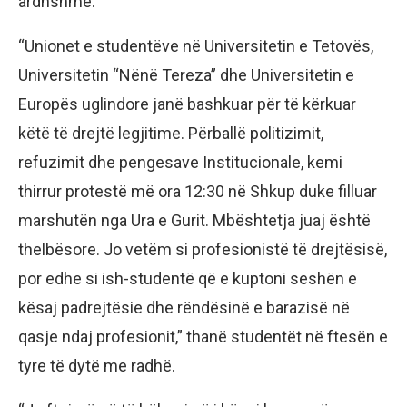
ardhshme.
“Unionet e studentëve në Universitetin e Tetovës,
Universitetin “Nënë Tereza” dhe Universitetin e
Europës uglindore janë bashkuar për të kërkuar
këtë të drejtë legjitime. Përballë politizimit,
refuzimit dhe pengesave Institucionale, kemi
thirrur protestë më ora 12:30 në Shkup duke filluar
marshutën nga Ura e Gurit. Mbështetja juaj është
thelbësore. Jo vetëm si profesionistë të drejtësisë,
por edhe si ish-studentë që e kuptoni seshën e
kësaj padrejtësie dhe rëndësinë e barazisë në
qasje ndaj profesionit,” thanë studentët në ftesën e
tyre të dytë me radhë.