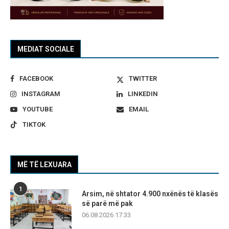
MEDIAT SOCIALE
FACEBOOK
TWITTER
INSTAGRAM
LINKEDIN
YOUTUBE
EMAIL
TIKTOK
MË TË LEXUARA
1
Arsim, në shtator 4.900 nxënës të klasës
së parë më pak
06.08.2026 17:33