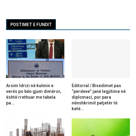
POSTIMET E FUNDIT
Arsim Idrizi në kulmin e
Editorial / Bisedimet pas
verës po bën gjum dimëror,
“perdeve” janë legjitime në
është rrethuar me tabela
diplomaci, por para
pa...
nënshkrimit patjetër të
ketë...