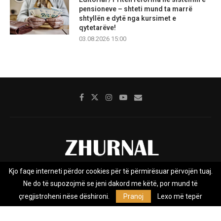
pensioneve – shteti mund ta marrë
shtyllën e dytë nga kursimet e
qytetarëve!
03.08.2026 15:00
Kjo faqe interneti përdor cookies për të përmirësuar përvojën tuaj.
Rreth nesh
Impresumi
Marketing
Kontakt
Ne do të supozojmë se jeni dakord me këtë, por mund të
Privacy Policy
çregjistroheni nëse dëshironi.
Pranoj
Lexo më tepër
Zhurnal.mk është Agjenci e Lajmeve e pavarur, e themeluar në vitin
2009, që e mbulon Maqedoninë, Kosovën, Shqipërinë edhe lajmet