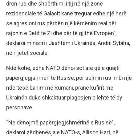
dron rus dhe shpërthimi i tij në një zonë
rezidenciale të Galacit kanë treguar edhe një herë
se agresioni rus përbën një kërcënim real për
rajonin e Detit të Zi dhe për të gjithë Evropën”,
deklaroi ministri i Jashtëm i Ukrainës, Andrii Sybiha,
në rrjetet sociale.
Ndërkohë, edhe NATO dënoi sot atë që e quajti
papërgjegjshmëri të Rusisë, për sulmin rus mbi një
ndërtesë banimi në Rumani, pranë kufirit me
Ukrainën duke shkaktuar plagosjen e lehtë të dy
personave.
“Ne dënojmë papërgjegjshmërinë e Rusisë”,
deklaroi zëdhënësja e NATO-s, Allison Hart, në