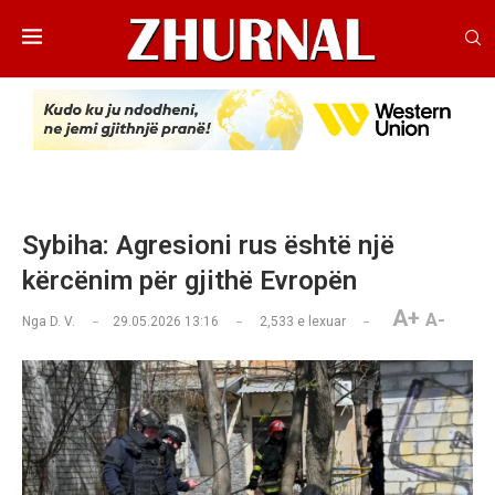
Sybiha: Agresioni rus është një
kërcënim për gjithë Evropën
A+
A-
Nga
D. V.
29.05.2026 13:16
2,533
e lexuar