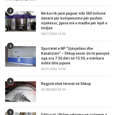
2
Në korrik janë paguar mbi 560 milionë
denarë për kompensime për pushim
mjekësor, pjesa më e madhe për lejet e
lindjes
28.07.2026 15:52
3
Sportelet e NP “Ujësjellësi dhe
Kanalizimi” – Shkup nesër do të punojnë
nga ora 7:30 deri në 15:30, e mërkura
është ditë jopune
05.01.2026 10:36
4
Regjistrohet tërmet në Shkup
02.08.2026 22:34
5
Editorial / Priten reforma në sistemin e