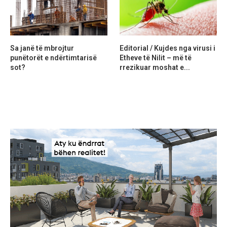
Sa janë të mbrojtur
Editorial / Kujdes nga virusi i
punëtorët e ndërtimtarisë
Etheve të Nilit – më të
sot?
rrezikuar moshat e...