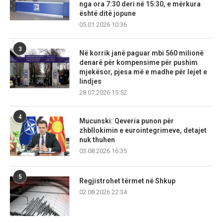
nga ora 7:30 deri në 15:30, e mërkura
është ditë jopune
05.01.2026 10:36
3
Në korrik janë paguar mbi 560 milionë
denarë për kompensime për pushim
mjekësor, pjesa më e madhe për lejet e
lindjes
28.07.2026 15:52
4
Mucunski: Qeveria punon për
zhbllokimin e eurointegrimeve, detajet
nuk thuhen
03.08.2026 16:35
5
Regjistrohet tërmet në Shkup
02.08.2026 22:34