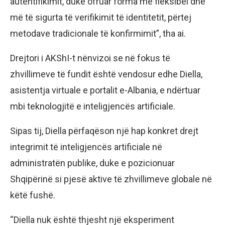
autentifikimit, duke ofruar forma më fleksibël dhe
më të sigurta të verifikimit të identitetit, përtej
metodave tradicionale të konfirmimit”, tha ai.
Drejtori i AKShI-t nënvizoi se në fokus të
zhvillimeve të fundit është vendosur edhe Diella,
asistentja virtuale e portalit e-Albania, e ndërtuar
mbi teknologjitë e inteligjencës artificiale.
Sipas tij, Diella përfaqëson një hap konkret drejt
integrimit të inteligjencës artificiale në
administratën publike, duke e pozicionuar
Shqipërinë si pjesë aktive të zhvillimeve globale në
këtë fushë.
“Diella nuk është thjesht një eksperiment