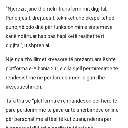
“Njerëzit janë themeli i transformimit digjital.
Punonjësit, drejtuesit, teknikët dhe ekspertët që
punojnë çdo ditë për funksionimin e sistemeve
kanë ndërtuar hap pas hapi këtë realitet të ri
digjital”, u shpreh ai.
Një nga zhvillimet kryesore të prezantuara është
platforma e-Albania 2.0, e cila sjell përmirësime të
rëndësishme në përdorueshmëri, siguri dhe
aksesueshmëri.
Tafa tha se “platforma e re mundëson për herë të
parë përdorim më të pavarur të shërbimeve online
për personat me aftësi të kufizuara, ndërsa për