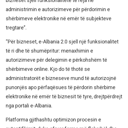
bizneset sjell funksionalitete të reja në
administrimin e autorizimeve për përdorimin e
shërbimeve elektronike në emër të subjekteve
tregtare”.
“Për bizneset, e-Albania 2.0 sjell një funksionalitet
të ri dhe të shumëpritur: menaxhimin e
autorizimeve për delegimin e përkohshëm të
shërbimeve online. Kjo do të thotë se
administratorët e bizneseve mund të autorizojnë
punonjës apo përfaqësues të përdorin shërbime
elektronike në emër të biznesit të tyre, drejtpërdrejt
nga portali e-Albania.
Platforma gjithashtu optimizon procesin e