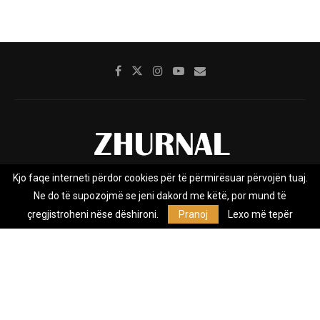
Kjo faqe interneti përdor cookies për të përmirësuar përvojën tuaj.
Rreth nesh
Impresumi
Marketing
Kontakt
Ne do të supozojmë se jeni dakord me këtë, por mund të
Privacy Policy
çregjistroheni nëse dëshironi.
Pranoj
Lexo më tepër
Zhurnal.mk është Agjenci e Lajmeve e pavarur, e themeluar në vitin
2009, që e mbulon Maqedoninë, Kosovën, Shqipërinë edhe lajmet
nga bota.
@2026 - All Right Reserved. Designed and Developed by
Anet.Com.Mk