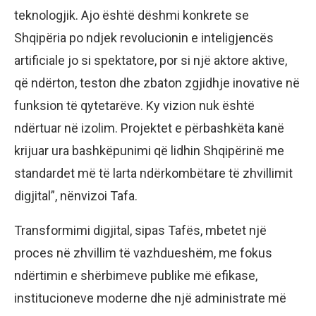
teknologjik. Ajo është dëshmi konkrete se
Shqipëria po ndjek revolucionin e inteligjencës
artificiale jo si spektatore, por si një aktore aktive,
që ndërton, teston dhe zbaton zgjidhje inovative në
funksion të qytetarëve. Ky vizion nuk është
ndërtuar në izolim. Projektet e përbashkëta kanë
krijuar ura bashkëpunimi që lidhin Shqipërinë me
standardet më të larta ndërkombëtare të zhvillimit
digjital”, nënvizoi Tafa.
Transformimi digjital, sipas Tafës, mbetet një
proces në zhvillim të vazhdueshëm, me fokus
ndërtimin e shërbimeve publike më efikase,
institucioneve moderne dhe një administrate më