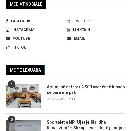
MEDIAT SOCIALE
FACEBOOK
TWITTER
INSTAGRAM
LINKEDIN
YOUTUBE
EMAIL
TIKTOK
MË TË LEXUARA
1
Arsim, në shtator 4.900 nxënës të klasës
së parë më pak
06.08.2026 17:33
2
Sportelet e NP “Ujësjellësi dhe
Kanalizimi” – Shkup nesër do të punojnë