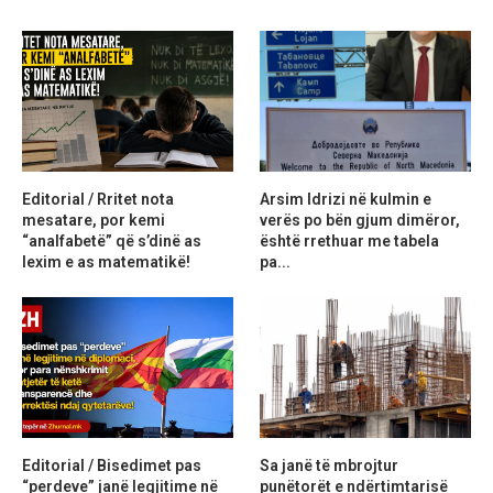
Editorial / Rritet nota
Arsim Idrizi në kulmin e
mesatare, por kemi
verës po bën gjum dimëror,
“analfabetë” që s’dinë as
është rrethuar me tabela
lexim e as matematikë!
pa...
Editorial / Bisedimet pas
Sa janë të mbrojtur
“perdeve” janë legjitime në
punëtorët e ndërtimtarisë