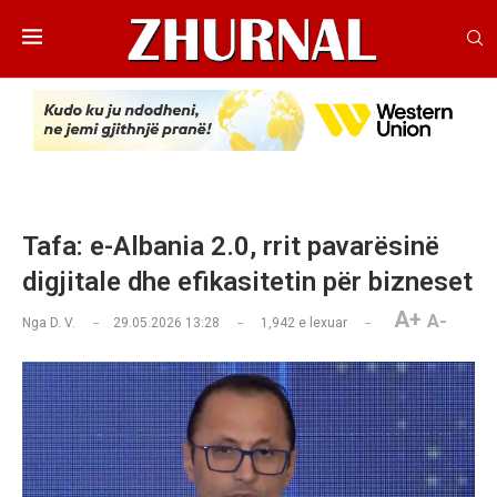
Tafa: e-Albania 2.0, rrit pavarësinë
digjitale dhe efikasitetin për bizneset
A+
A-
Nga
D. V.
29.05.2026 13:28
1,942
e lexuar