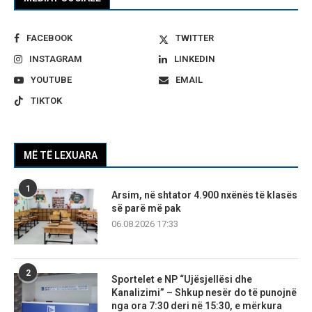
FACEBOOK
TWITTER
INSTAGRAM
LINKEDIN
YOUTUBE
EMAIL
TIKTOK
MË TË LEXUARA
1
Arsim, në shtator 4.900 nxënës të klasës
së parë më pak
06.08.2026 17:33
2
Sportelet e NP “Ujësjellësi dhe
Kanalizimi” – Shkup nesër do të punojnë
nga ora 7:30 deri në 15:30, e mërkura