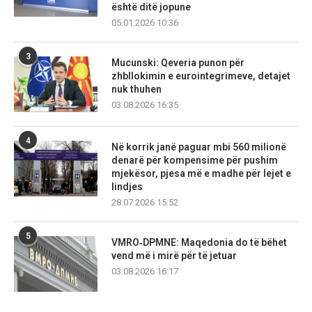
është ditë jopune
05.01.2026 10:36
3
Mucunski: Qeveria punon për
zhbllokimin e eurointegrimeve, detajet
nuk thuhen
03.08.2026 16:35
4
Në korrik janë paguar mbi 560 milionë
denarë për kompensime për pushim
mjekësor, pjesa më e madhe për lejet e
lindjes
28.07.2026 15:52
5
VMRO‑DPMNE: Maqedonia do të bëhet
vend më i mirë për të jetuar
03.08.2026 16:17