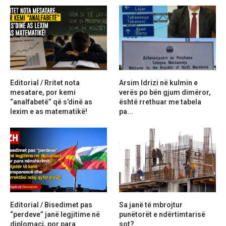
Editorial / Rritet nota
Arsim Idrizi në kulmin e
mesatare, por kemi
verës po bën gjum dimëror,
“analfabetë” që s’dinë as
është rrethuar me tabela
lexim e as matematikë!
pa...
Editorial / Bisedimet pas
Sa janë të mbrojtur
“perdeve” janë legjitime në
punëtorët e ndërtimtarisë
diplomaci, por para
sot?