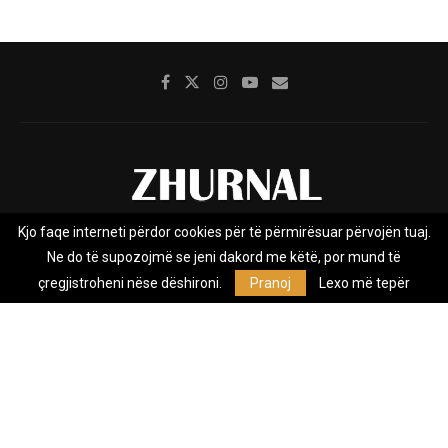
Kjo faqe interneti përdor cookies për të përmirësuar përvojën tuaj.
Rreth nesh
Impresumi
Marketing
Kontakt
Ne do të supozojmë se jeni dakord me këtë, por mund të
Privacy Policy
çregjistroheni nëse dëshironi.
Pranoj
Lexo më tepër
Zhurnal.mk është Agjenci e Lajmeve e pavarur, e themeluar në vitin
2009, që e mbulon Maqedoninë, Kosovën, Shqipërinë edhe lajmet
nga bota.
@2026 - All Right Reserved. Designed and Developed by
Anet.Com.Mk