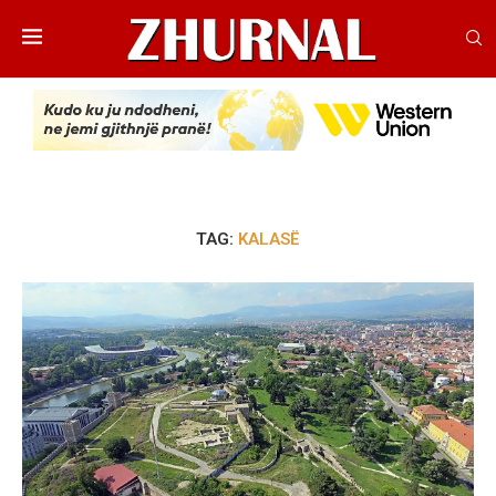
TAG:
KALASË