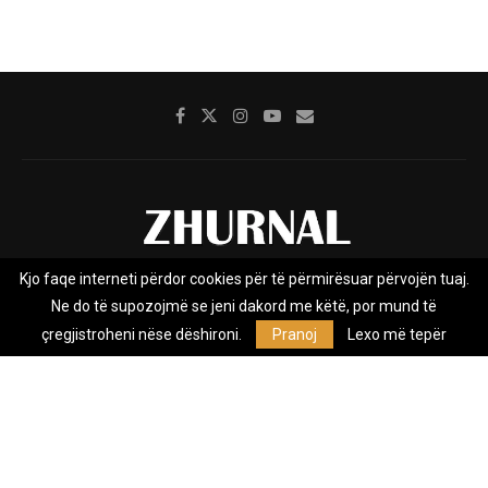
Kjo faqe interneti përdor cookies për të përmirësuar përvojën tuaj.
Rreth nesh
Impresumi
Marketing
Kontakt
Ne do të supozojmë se jeni dakord me këtë, por mund të
Privacy Policy
çregjistroheni nëse dëshironi.
Pranoj
Lexo më tepër
Zhurnal.mk është Agjenci e Lajmeve e pavarur, e themeluar në vitin
2009, që e mbulon Maqedoninë, Kosovën, Shqipërinë edhe lajmet
nga bota.
@2026 - All Right Reserved. Designed and Developed by
Anet.Com.Mk