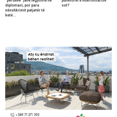
“perdeve” janë legjitime në
punëtorët e ndërtimtarisë
diplomaci, por para
sot?
nënshkrimit patjetër të
ketë...