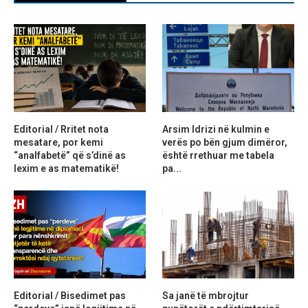
Editorial / Rritet nota
Arsim Idrizi në kulmin e
mesatare, por kemi
verës po bën gjum dimëror,
“analfabetë” që s’dinë as
është rrethuar me tabela
lexim e as matematikë!
pa...
Editorial / Bisedimet pas
Sa janë të mbrojtur