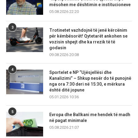
mësohen me dështimin e institucioneve
05.08.2026 22:20
3
Trotinetet vazhdojnë të jenë kërcënim
për këmbësorët! Qytetarët ankohen se
vozisin shpejt dhe ka rrezik të të
godasin
09.08.2026 20:08
4
Sportelet e NP “Ujësjellësi dhe
Kanalizimi” – Shkup nesër do të punojnë
nga ora 7:30 deri në 15:30, e mërkura
është ditë jopune
05.01.2026 10:36
5
Evropa dhe Ballkani me hendek të madh
në pagat minimale
05.08.2026 21:07