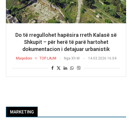
Do të rregullohet hapësira rreth Kalasë së
Shkupit – për herë të parë hartohet
dokumentacion i detajuar urbanistik
Maqedoni
TOP LAJM
Nga
Xh M
14.03.2026 16:04
MARKETING