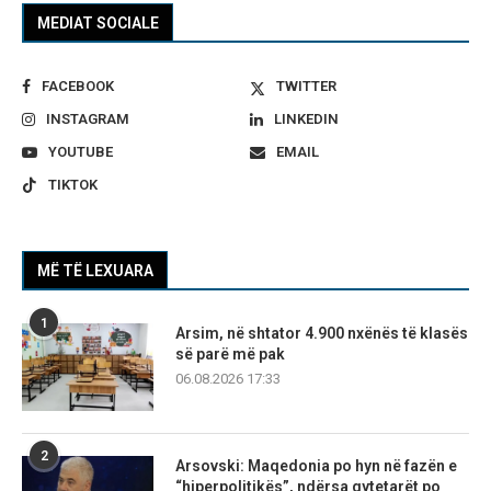
MEDIAT SOCIALE
FACEBOOK
TWITTER
INSTAGRAM
LINKEDIN
YOUTUBE
EMAIL
TIKTOK
MË TË LEXUARA
1
Arsim, në shtator 4.900 nxënës të klasës
së parë më pak
06.08.2026 17:33
2
Arsovski: Maqedonia po hyn në fazën e
“hiperpolitikës”, ndërsa qytetarët po