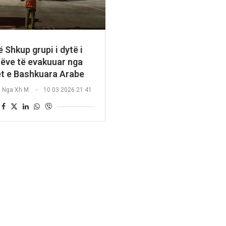
ë Shkup grupi i dytë i
rëve të evakuuar nga
t e Bashkuara Arabe
Nga
Xh M
10.03.2026 21:41