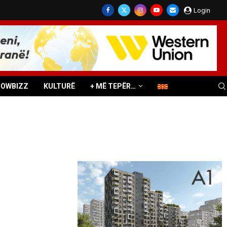
Login
HOWBIZZ
KULTURË
+ MË TEPËR…