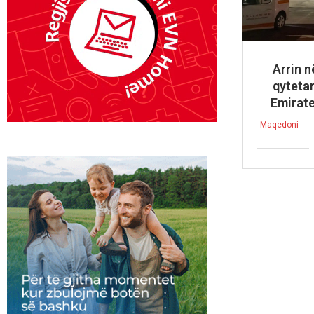
Arrin n
qyteta
Emirate
Maqedoni