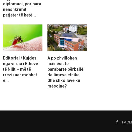
diplomaci, por para
nënshkrimit
patjetër të ketë...
Editorial / Kujdes
A po zhvillohen
nga virusi i Etheve
nxënësit të
të Nilit – më të
barabartë përballë
rrezikuar moshat
dallimeve etnike
e...
dhe shkollave ku
mësojnë?
FACE