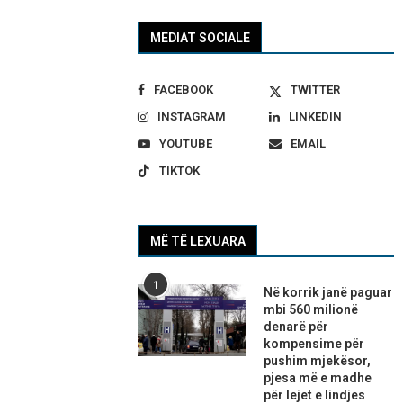
MEDIAT SOCIALE
FACEBOOK
TWITTER
INSTAGRAM
LINKEDIN
YOUTUBE
EMAIL
TIKTOK
MË TË LEXUARA
1
Në korrik janë paguar
mbi 560 milionë
denarë për
kompensime për
pushim mjekësor,
pjesa më e madhe
për lejet e lindjes