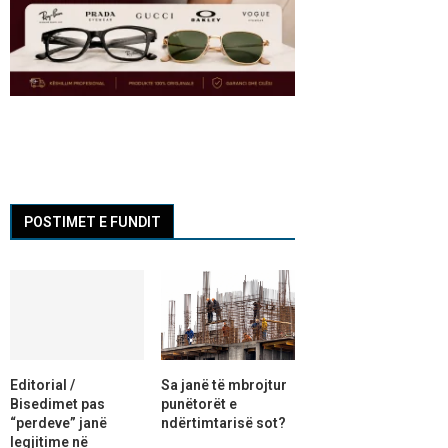
POSTIMET E FUNDIT
Editorial /
Sa janë të mbrojtur
Bisedimet pas
punëtorët e
“perdeve” janë
ndërtimtarisë sot?
legjitime në