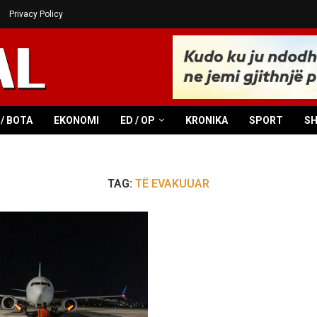
Privacy Policy
/ BOTA
EKONOMI
ED / OP
KRONIKA
SPORT
S
TAG:
TË EVAKUUAR