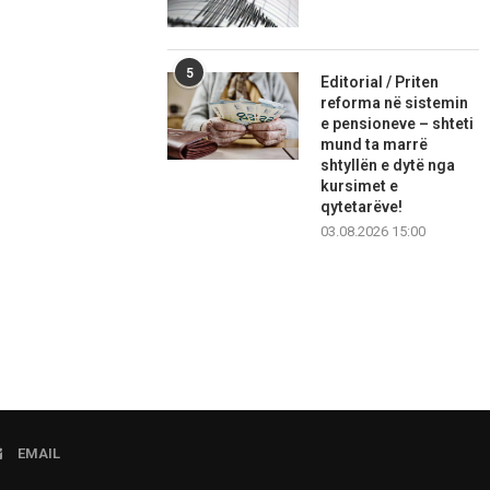
5
Editorial / Priten
reforma në sistemin
e pensioneve – shteti
mund ta marrë
shtyllën e dytë nga
kursimet e
qytetarëve!
03.08.2026 15:00
EMAIL