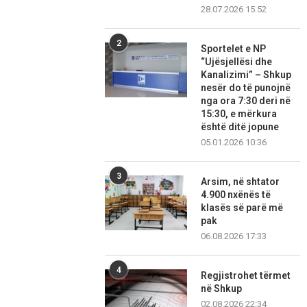
28.07.2026 15:52
2
Sportelet e NP
“Ujësjellësi dhe
Kanalizimi” – Shkup
nesër do të punojnë
nga ora 7:30 deri në
15:30, e mërkura
është ditë jopune
05.01.2026 10:36
3
Arsim, në shtator
4.900 nxënës të
klasës së parë më
pak
06.08.2026 17:33
4
Regjistrohet tërmet
në Shkup
02.08.2026 22:34