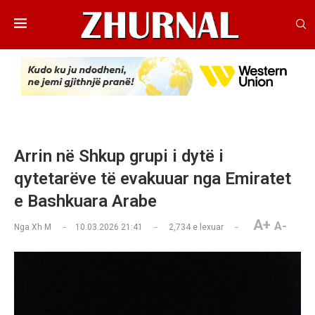
Arrin në Shkup grupi i dytë i
qytetarëve të evakuuar nga Emiratet
e Bashkuara Arabe
A+
A-
Nga
Xh M
10.03.2026 21:41
2,734
e lexuar