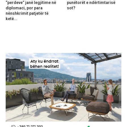
“perdeve” janë legjitime në
punëtorët e ndërtimtarisë
diplomaci, por para
sot?
nënshkrimit patjetër të
ketë...