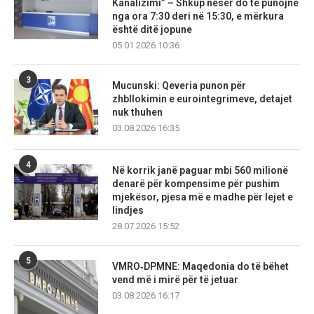
Kanalizimi” – Shkup nesër do të punojnë
nga ora 7:30 deri në 15:30, e mërkura
është ditë jopune
05.01.2026 10:36
3
Mucunski: Qeveria punon për
zhbllokimin e eurointegrimeve, detajet
nuk thuhen
03.08.2026 16:35
4
Në korrik janë paguar mbi 560 milionë
denarë për kompensime për pushim
mjekësor, pjesa më e madhe për lejet e
lindjes
28.07.2026 15:52
5
VMRO‑DPMNE: Maqedonia do të bëhet
vend më i mirë për të jetuar
03.08.2026 16:17