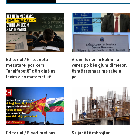
Editorial / Rritet nota
Arsim Idrizi në kulmin e
mesatare, por kemi
verës po bën gjum dimëror,
“analfabetë” që s’dinë as
është rrethuar me tabela
lexim e as matematikë!
pa...
Editorial / Bisedimet pas
Sa janë të mbrojtur