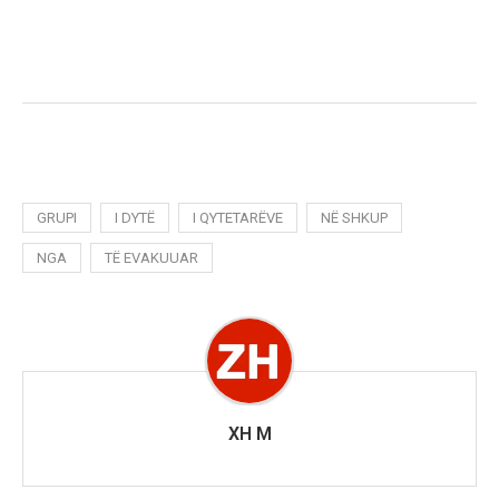
GRUPI
I DYTË
I QYTETARËVE
NË SHKUP
NGA
TË EVAKUUAR
XH M