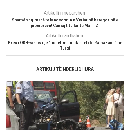
Artikulli i mëparshëm
Shumë shqiptarë te Maqedonia e Veriut në kategorinë e
pionierëve! Camaj titullar të Mali i Zi
Artikulli i ardhshëm
Kreu i OKB-së nis një “udhëtim solidariteti të Ramazanit” në
Turqi
ARTIKUJ TË NDËRLIDHURA