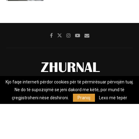
Kjo faqe interneti përdor cookies për të përmirësuar përvojën tuaj.
Rreth nesh
Impresumi
Marketing
Kontakt
Ne do të supozojmë se jeni dakord me këtë, por mund të
Privacy Policy
çregjistroheni nëse dëshironi.
Pranoj
Lexo më tepër
Zhurnal.mk është Agjenci e Lajmeve e pavarur, e themeluar në vitin
2009, që e mbulon Maqedoninë, Kosovën, Shqipërinë edhe lajmet
nga bota.
@2026 - All Right Reserved. Designed and Developed by
Anet.Com.Mk