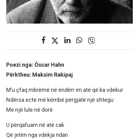
Poezi nga: Óscar Hahn
Përktheu: Maksim Rakipaj
M’u çfaq mbrëmë në ëndërr im atë që ka vdekur
Ndërsa ecte më këmbë përgjatë një shtegu
Me një lule në dorë
U përqafuam në atë cak
Që jetën nga vdekja ndan