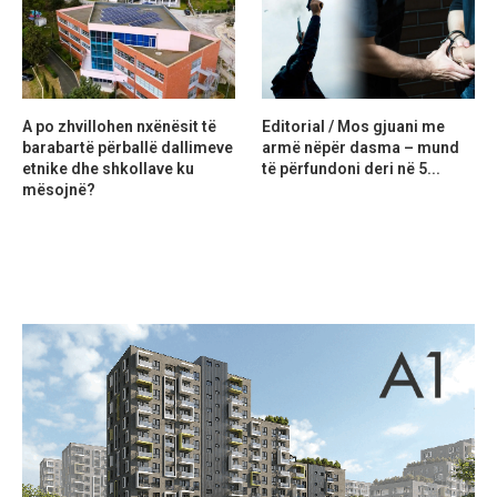
A po zhvillohen nxënësit të
Editorial / Mos gjuani me
barabartë përballë dallimeve
armë nëpër dasma – mund
etnike dhe shkollave ku
të përfundoni deri në 5...
mësojnë?