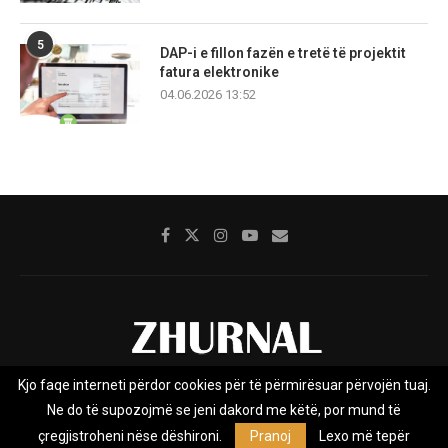
5
DAP-i e fillon fazën e tretë të projektit
fatura elektronike
04.06.2026 13:52
Kjo faqe interneti përdor cookies për të përmirësuar përvojën tuaj.
Rreth nesh
Impresumi
Marketing
Kontakt
Ne do të supozojmë se jeni dakord me këtë, por mund të
Privacy Policy
çregjistroheni nëse dëshironi.
Pranoj
Lexo më tepër