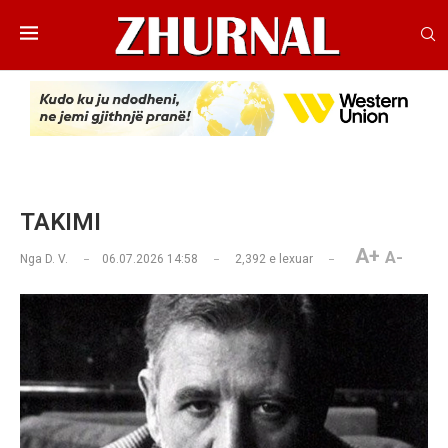
TAKIMI
A+
A-
Nga
D. V.
06.07.2026 14:58
2,392
e lexuar