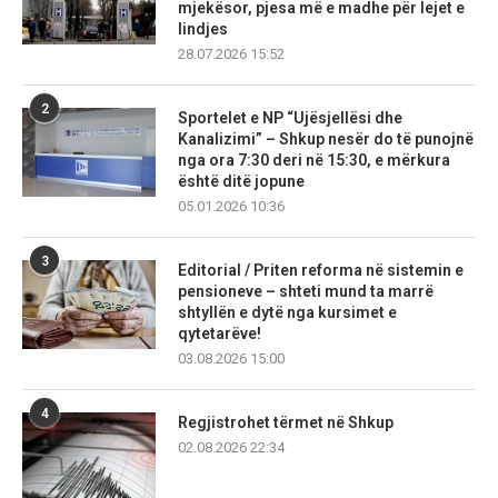
mjekësor, pjesa më e madhe për lejet e
lindjes
28.07.2026 15:52
2
Sportelet e NP “Ujësjellësi dhe
Kanalizimi” – Shkup nesër do të punojnë
nga ora 7:30 deri në 15:30, e mërkura
është ditë jopune
05.01.2026 10:36
3
Editorial / Priten reforma në sistemin e
pensioneve – shteti mund ta marrë
shtyllën e dytë nga kursimet e
qytetarëve!
03.08.2026 15:00
4
Regjistrohet tërmet në Shkup
02.08.2026 22:34