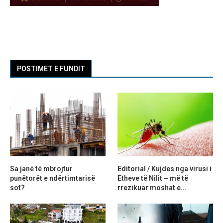
POSTIMET E FUNDIT
Sa janë të mbrojtur
Editorial / Kujdes nga virusi i
punëtorët e ndërtimtarisë
Etheve të Nilit – më të
sot?
rrezikuar moshat e...