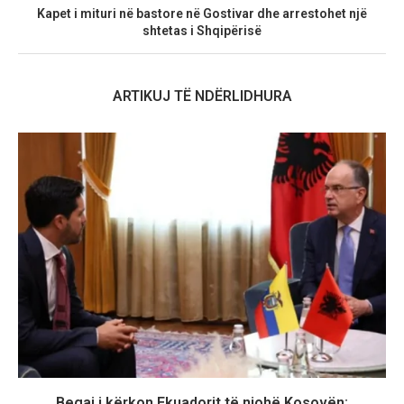
Kapet i mituri në bastore në Gostivar dhe arrestohet një
shtetas i Shqipërisë
ARTIKUJ TË NDËRLIDHURA
Begaj i kërkon Ekuadorit të njohë Kosovën: