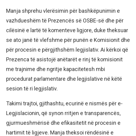
Manja shprehu vlerësimin për bashkëpunimin e
vazhdueshëm të Prezencës së OSBE-së dhe për
cilësinë e lartë të komenteve ligjore, duke theksuar
se ato janë të vlefshme për punën e Komisionit dhe
për procesin e përgjithshëm legjislativ. Ai kërkoi që
Prezenca të asistojë anëtarët e rinj të komisionit
me trajnime dhe ngritje kapacitetesh mbi
procedurat parlamentare dhe legjislative në këtë
sesion të ri legjislativ.
Takimi trajtoi, gjithashtu, ecurinë e nismës për e-
Legjislacionin, që synon rritjen e transparencës,
gjurmueshmërisë dhe efikasitetit në procesin e
hartimit të ligjeve. Manja theksoi rëndësinë e