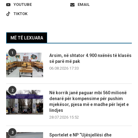
YOUTUBE
EMAIL
TIKTOK
MË TË LEXUARA
1
Arsim, në shtator 4.900 nxënës të klasës
së parë më pak
06.08.2026 17:33
2
Në korrik janë paguar mbi 560 milionë
denarë për kompensime për pushim
mjekësor, pjesa më e madhe për lejet e
lindjes
28.07.2026 15:52
3
Sportelet e NP “Ujësjellësi dhe