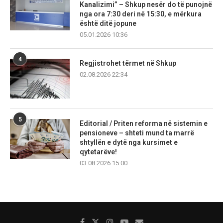
Kanalizimi” – Shkup nesër do të punojnë
nga ora 7:30 deri në 15:30, e mërkura
është ditë jopune
05.01.2026 10:36
4
Regjistrohet tërmet në Shkup
02.08.2026 22:34
5
Editorial / Priten reforma në sistemin e
pensioneve – shteti mund ta marrë
shtyllën e dytë nga kursimet e
qytetarëve!
03.08.2026 15:00