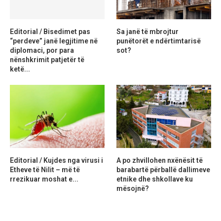
Editorial / Bisedimet pas
Sa janë të mbrojtur
“perdeve” janë legjitime në
punëtorët e ndërtimtarisë
diplomaci, por para
sot?
nënshkrimit patjetër të
ketë...
Editorial / Kujdes nga virusi i
A po zhvillohen nxënësit të
Etheve të Nilit – më të
barabartë përballë dallimeve
rrezikuar moshat e...
etnike dhe shkollave ku
mësojnë?