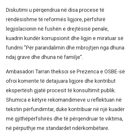
Diskutimi u përqendrua në disa procese të
rëndësishme të reformës ligjore, përfshirë
legjislacionin në fushën e drejtësisë penale,
kuadrin kundër korrupsionit dhe ligjin e miratuar së
fundmi “Për parandalimin dhe mbrojtjen nga dhuna
ndaj grave dhe dhuna në familje”.
Ambasadori Tarran theksoi se Prezenca e OSBE-së
ofroi komente të detajuara ligjore dhe kontribut
ekspertësh gjatë procesit të konsultimit publik.
Shumica e këtyre rekomandimeve u reflektuan në
tekstin përfundimtar, duke kontribuar në një kuadër
më gjithëpërfshirës dhe të përqendruar te viktima,
në përputhje me standardet ndërkombëtare.