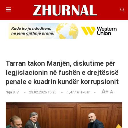
Tarran takon Manjën, diskutime për
legjislacionin në fushën e drejtësisë
penale e kuadrin kundër korrupsionit
A+
A-
Nga
D. V.
23.02.2026 15:20
1,477
e lexuar