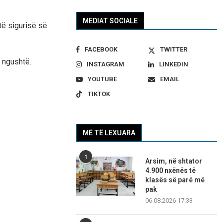
MEDIAT SOCIALE
të sigurisë së
FACEBOOK
TWITTER
ë ngushtë.
INSTAGRAM
LINKEDIN
YOUTUBE
EMAIL
TIKTOK
MË TË LEXUARA
1
Arsim, në shtator
4.900 nxënës të
klasës së parë më
pak
06.08.2026 17:33