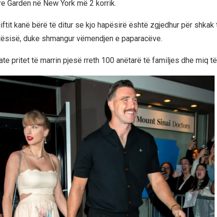
e Garden në New York më 2 korrik.
ftit kanë bërë të ditur se kjo hapësirë është zgjedhur për shkak 
atësisë, duke shmangur vëmendjen e paparacëve.
te pritet të marrin pjesë rreth 100 anëtarë të familjes dhe miq t