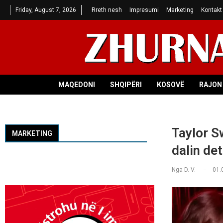
Friday, August 7, 2026
Rreth nesh
Impresumi
Marketing
Kontakt
MAQEDONI
SHQIPËRI
KOSOVË
RAJON 
Taylor Sw
MARKETING
dalin det
Nga
D. V.
01.