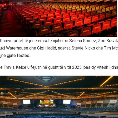
ftuarve pritet të jenë emra të njohur si Selena Gomez, Zoë Kravit
Suki Waterhouse dhe Gigi Hadid, ndërsa Stevie Nicks dhe Tim M
jnë gjatë festës.
e Travis Kelce u fejuan në gusht të vitit 2025, pas dy vitesh lidhje