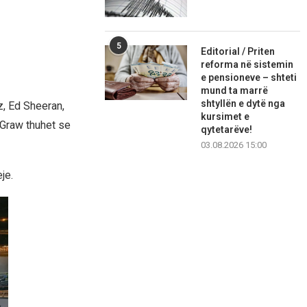
5
Editorial / Priten
reforma në sistemin
e pensioneve – shteti
mund ta marrë
shtyllën e dytë nga
z, Ed Sheeran,
kursimet e
cGraw thuhet se
qytetarëve!
03.08.2026 15:00
je.