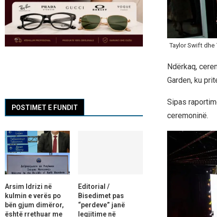
Taylor Swift dhe 
Ndërkaq, cere
Garden, ku prit
Sipas raportim
POSTIMET E FUNDIT
ceremoninë.
Arsim Idrizi në
Editorial /
kulmin e verës po
Bisedimet pas
bën gjum dimëror,
“perdeve” janë
është rrethuar me
legjitime në