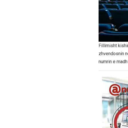
Fillimisht kis
zhvendosnin n
numrin e madh 