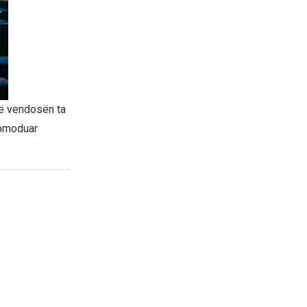
në vendosën ta
komoduar