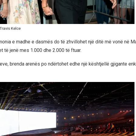
Travis Kelce
monia e madhe e dasmës do të zhvillohet një ditë më vonë në M
et të jenë mes 1.000 dhe 2.000 të ftuar.
eve, brenda arenës po ndërtohet edhe një kështjellë gjigante en