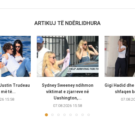
ARTIKUJ TË NDËRLIDHURA
 Justin Trudeau
Sydney Sweeney ndihmon
Gigi Hadid dhe
më të...
viktimat e zjarreve në
shfaqen b
Uashington,...
26 15:58
07.08.2
07.08.2026 15:58