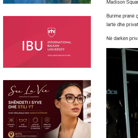
Madison Squar
Burime pranë çi
lartë dhe priv
Në darkën priva