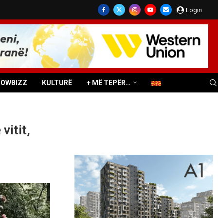
Login
HOWBIZZ
KULTURË
+ MË TEPËR…
vitit,