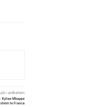
kulli i ardhshëm
r: Kylian Mbappe
sishëm te Franca