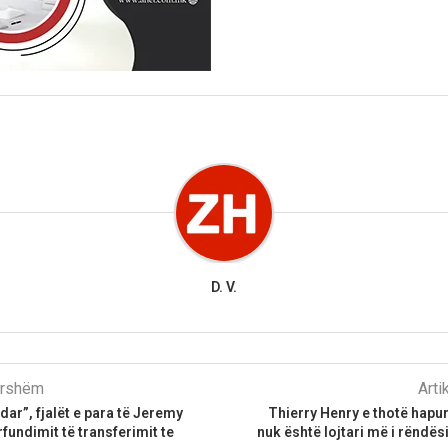
D. V.
parshëm
Arti
dar”, fjalët e para të Jeremy
Thierry Henry e thotë hapu
fundimit të transferimit te
nuk është lojtari më i rëndë