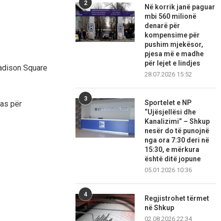
2
Në korrik janë paguar
mbi 560 milionë
denarë për
kompensime për
pushim mjekësor,
pjesa më e madhe
për lejet e lindjes
adison Square
28.07.2026 15:52
3
Sportelet e NP
kas për
“Ujësjellësi dhe
Kanalizimi” – Shkup
nesër do të punojnë
nga ora 7:30 deri në
15:30, e mërkura
është ditë jopune
05.01.2026 10:36
4
Regjistrohet tërmet
në Shkup
02.08.2026 22:34