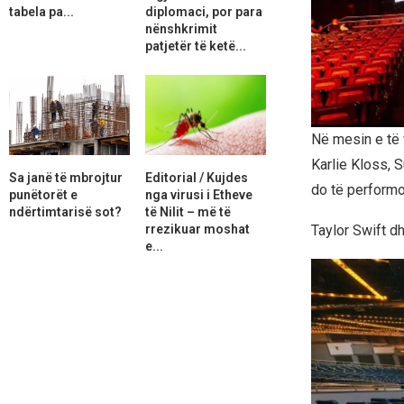
tabela pa...
diplomaci, por para
nënshkrimit
patjetër të ketë...
Në mesin e të 
Karlie Kloss, 
Sa janë të mbrojtur
Editorial / Kujdes
do të performo
punëtorët e
nga virusi i Etheve
ndërtimtarisë sot?
të Nilit – më të
rrezikuar moshat
Taylor Swift dh
e...