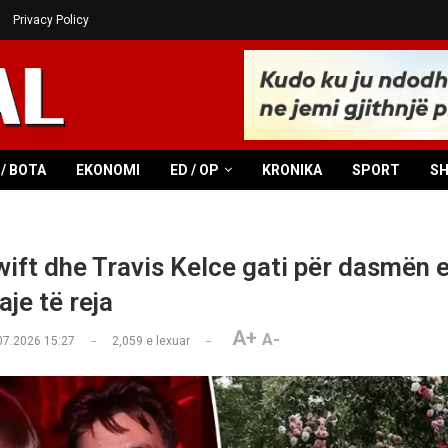
Privacy Policy
/ BOTA
EKONOMI
ED / OP
KRONIKA
SPORT
S
ift dhe Travis Kelce gati për dasmën e 
aje të reja
A+
A-
07.2026 15:27
2,059
e lexuar