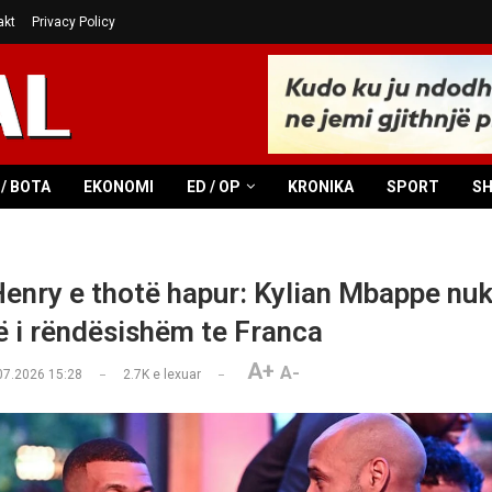
akt
Privacy Policy
/ BOTA
EKONOMI
ED / OP
KRONIKA
SPORT
S
Henry e thotë hapur: Kylian Mbappe nuk
më i rëndësishëm te Franca
A+
A-
07.2026 15:28
2.7K
e lexuar