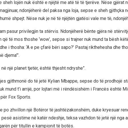
 sheh lojën nuk është e njëjtë me atë të të tjerëve. Nëse gjërat 
 imagjinuar, ndonjëherë del paksa nga loja, sepse e sheh gjithçka
humë shpejt. Nëse nuk je në të njëjtën gjatësi vale me të, ndonjë
 Kam pasur privilegjin ta stërvis. Ndonjëherë bënte gjëra në stërvit
 që të mos thoshe ‘wow’, sepse si trajner nuk mund ta bësh këtë
he i thosha: ‘A e pe çfarë bëri sapo?’ Pastaj rikthehesha dhe thos
ë djema’”.
 në një planet tjetër, është thjesht ndryshe”.
shjes gjithmonë do të jetë Kylian Mbappe, sepse do të prodhojë st
uk mund t’i arrijë, por lojtari më i rëndësishëm i Francës është Mi
 për Fox Sports.
e po zhvillon një Botëror të jashtëzakonshëm, duke kryesuar rend
pesë asistime në katër ndeshje, teksa vazhdon të jetë një nga 
arën për titullin e kampionit të botës.