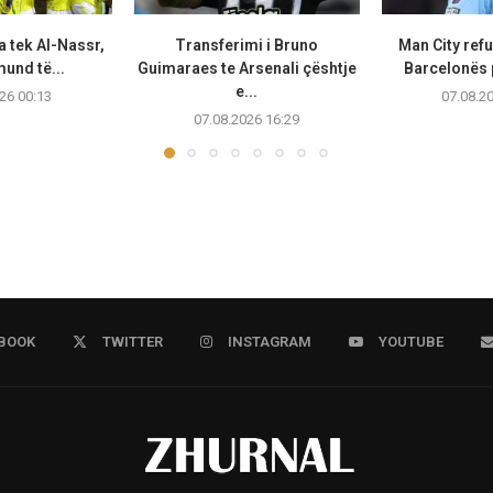
a tek Al-Nassr,
Transferimi i Bruno
Man City ref
und të...
Guimaraes te Arsenali çështje
Barcelonës p
e...
26 00:13
07.08.2
07.08.2026 16:29
BOOK
TWITTER
INSTAGRAM
YOUTUBE