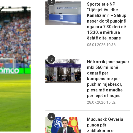
2
Sportelet e NP
“Ujësjellësi dhe
Kanalizimi” – Shkup
nesër do të punojnë
nga ora 7:30 deri në
15:30, e mërkura
është ditë jopune
05.01.2026 10:36
3
Në korrik janë paguar
mbi 560 milionë
denarë për
kompensime për
pushim mjekësor,
pjesa më e madhe
për lejet e lindjes
28.07.2026 15:52
4
Mucunski: Qeveria
punon për
zhbllokimin e