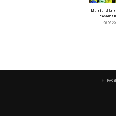
Merr fund kriz
tashmë m
08.08.20
FACE