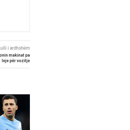
kulli i ardhshëm
tonin makinat pa
leje për vozitje