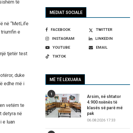
ësishëm të
MEDIAT SOCIALE
së në “MetLife
FACEBOOK
TWITTER
triumfin e
INSTAGRAM
LINKEDIN
YOUTUBE
EMAIL
jë tjetër test
TIKTOK
otëror, duke
MË TË LEXUARA
të edhe më i
1
Arsim, në shtator
4.900 nxënës të
hen vetëm te
klasës së parë më
et detyra në
pak
06.08.2026 17:33
i e luan