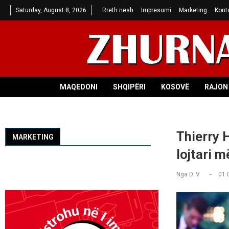
Saturday, August 8, 2026
Rreth nesh
Impresumi
Marketing
Kont
MAQEDONI
SHQIPËRI
KOSOVË
RAJON 
Thierry 
MARKETING
lojtari 
Nga
D. V.
01.