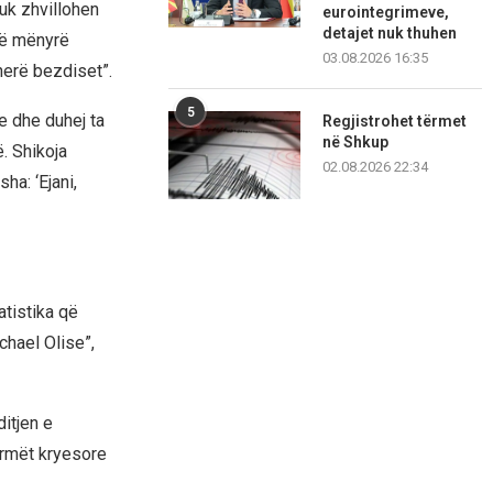
nuk zhvillohen
eurointegrimeve,
detajet nuk thuhen
 në mënyrë
03.08.2026 16:35
herë bezdiset”.
5
je dhe duhej ta
Regjistrohet tërmet
në Shkup
. Shikoja
02.08.2026 22:34
ha: ‘Ejani,
atistika që
chael Olise”,
itjen e
armët kryesore