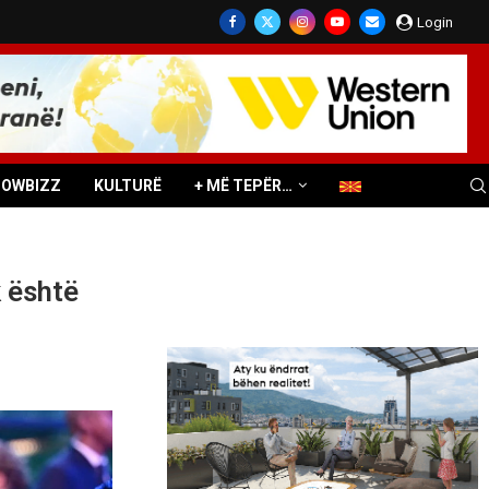
Login
HOWBIZZ
KULTURË
+ MË TEPËR…
 është