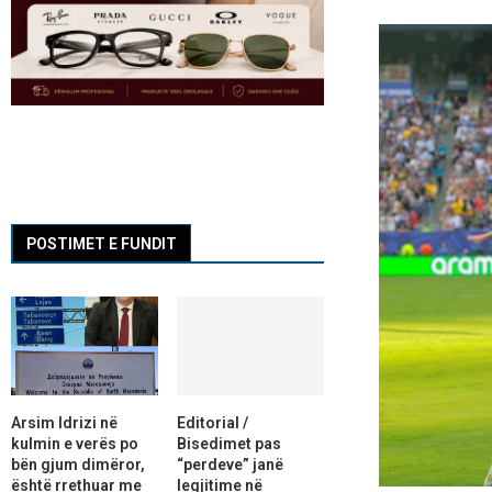
POSTIMET E FUNDIT
Arsim Idrizi në
Editorial /
kulmin e verës po
Bisedimet pas
bën gjum dimëror,
“perdeve” janë
është rrethuar me
legjitime në