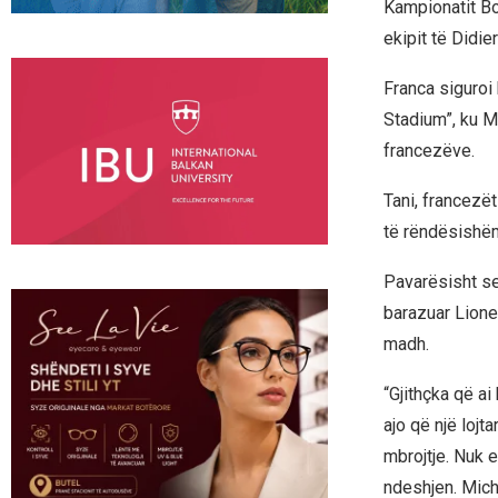
Kampionatit Bo
ekipit të Didi
Franca siguroi 
Stadium”, ku Mb
francezëve.
Tani, francezët
të rëndësishëm 
Pavarësisht se
barazuar Lione
madh.
“Gjithçka që a
ajo që një lojt
mbrojtje. Nuk 
ndeshjen. Mich