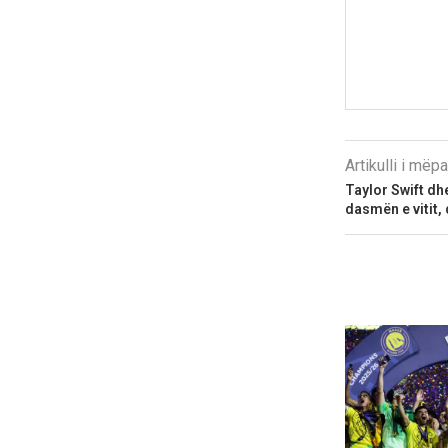
Artikulli i më
Taylor Swift dh
dasmën e vitit, 