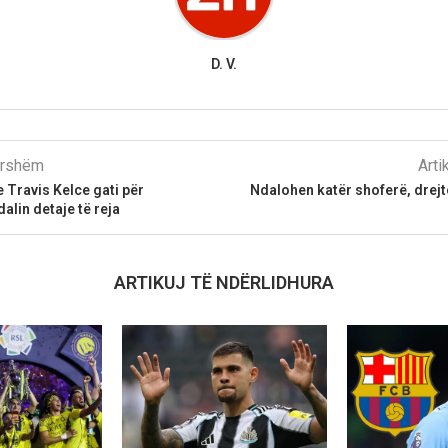
D. V.
parshëm
Arti
e Travis Kelce gati për
Ndalohen katër shoferë, drej
dalin detaje të reja
ARTIKUJ TË NDËRLIDHURA