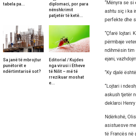
“Mënyra se si e
tabela pa...
diplomaci, por para
nënshkrimit
ashtu siç i ka
patjetër të ketë...
perfekte dhe s
“Çfarë lojtari.
përmbaje veten
ndihmësin tim d
ejani, vazhdojm
Sa janë të mbrojtur
Editorial / Kujdes
punëtorët e
nga virusi i Etheve
ndërtimtarisë sot?
të Nilit – më të
“Ky djalë është
rrezikuar moshat
e...
“Lojtari i nde
askush tjetër n
deklaroi Henry
Ndërkohë, Olis
asistuesve me 
të Francës në g