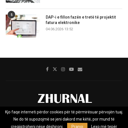
5
DAP-i e fillon fazën e tretë të projektit
fatura elektronike
04.06.2026 13:52
Kjo faqe interneti përdor cookies për të përmirësuar përvojën tuaj.
Rreth nesh
Impresumi
Marketing
Kontakt
Ne do të supozojmë se jeni dakord me këtë, por mund të
Privacy Policy
çregjistroheni nëse dëshironi.
Pranoj
Lexo më tepër