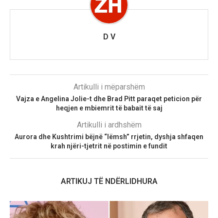
D V
Artikulli i mëparshëm
Vajza e Angelina Jolie-t dhe Brad Pitt paraqet peticion për
heqjen e mbiemrit të babait të saj
Artikulli i ardhshëm
Aurora dhe Kushtrimi bëjnë “lëmsh” rrjetin, dyshja shfaqen
krah njëri-tjetrit në postimin e fundit
ARTIKUJ TË NDËRLIDHURA