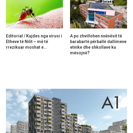
Editorial / Kujdes nga virusi i
A po zhvillohen nxënësit të
Etheve të Nilit – më të
barabartë përballë dallimeve
rrezikuar moshat e...
etnike dhe shkollave ku
mësojnë?