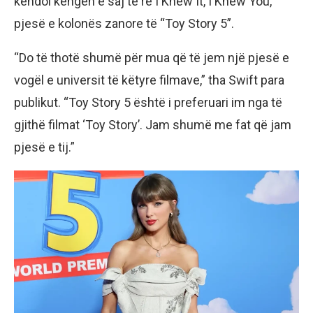
këndoi këngën e saj të re I Knew It, I Knew You,
pjesë e kolonës zanore të “Toy Story 5”.
“Do të thotë shumë për mua që të jem një pjesë e
vogël e universit të këtyre filmave,” tha Swift para
publikut. “Toy Story 5 është i preferuari im nga të
gjithë filmat ‘Toy Story’. Jam shumë me fat që jam
pjesë e tij.”