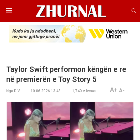
Taylor Swift performon këngën e re
në premierën e Toy Story 5
A+
A-
Nga
D V
10.06.2026 13:48
1,740
e lexuar