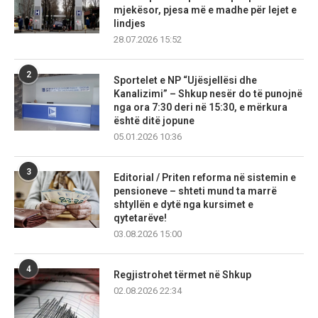
mjekësor, pjesa më e madhe për lejet e
lindjes
28.07.2026 15:52
2
Sportelet e NP “Ujësjellësi dhe
Kanalizimi” – Shkup nesër do të punojnë
nga ora 7:30 deri në 15:30, e mërkura
është ditë jopune
05.01.2026 10:36
3
Editorial / Priten reforma në sistemin e
pensioneve – shteti mund ta marrë
shtyllën e dytë nga kursimet e
qytetarëve!
03.08.2026 15:00
4
Regjistrohet tërmet në Shkup
02.08.2026 22:34