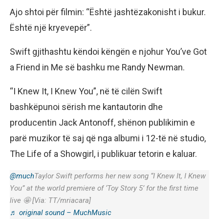
Ajo shtoi për filmin: “Është jashtëzakonisht i bukur.
Është një kryevepër”.
Swift gjithashtu këndoi këngën e njohur You’ve Got
a Friend in Me së bashku me Randy Newman.
“I Knew It, I Knew You”, në të cilën Swift
bashkëpunoi sërish me kantautorin dhe
producentin Jack Antonoff, shënon publikimin e
parë muzikor të saj që nga albumi i 12-të në studio,
The Life of a Showgirl, i publikuar tetorin e kaluar.
@much
Taylor Swift performs her new song “I Knew It, I Knew
You” at the world premiere of ‘Toy Story 5’ for the first time
live 🤩 [Via: TT/mriacara]
♬ original sound – MuchMusic