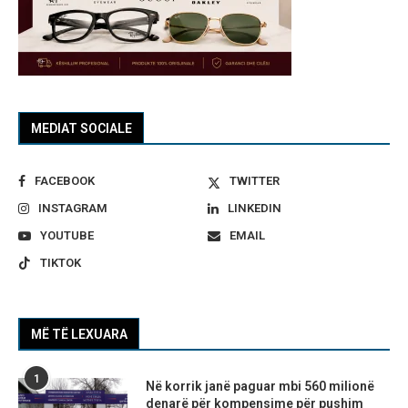
MEDIAT SOCIALE
FACEBOOK
TWITTER
INSTAGRAM
LINKEDIN
YOUTUBE
EMAIL
TIKTOK
MË TË LEXUARA
1
Në korrik janë paguar mbi 560 milionë
denarë për kompensime për pushim