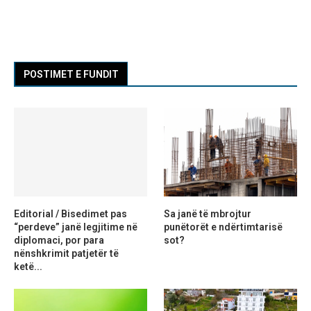
POSTIMET E FUNDIT
Editorial / Bisedimet pas
Sa janë të mbrojtur
“perdeve” janë legjitime në
punëtorët e ndërtimtarisë
diplomaci, por para
sot?
nënshkrimit patjetër të
ketë...