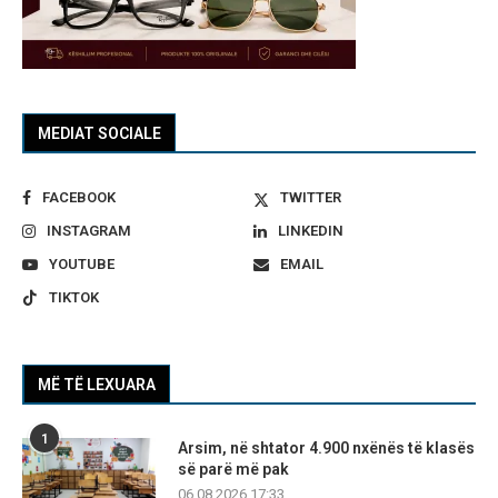
MEDIAT SOCIALE
FACEBOOK
TWITTER
INSTAGRAM
LINKEDIN
YOUTUBE
EMAIL
TIKTOK
MË TË LEXUARA
1
Arsim, në shtator 4.900 nxënës të klasës
së parë më pak
06.08.2026 17:33