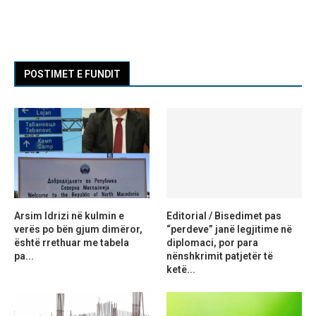
POSTIMET E FUNDIT
Arsim Idrizi në kulmin e
Editorial / Bisedimet pas
verës po bën gjum dimëror,
“perdeve” janë legjitime në
është rrethuar me tabela
diplomaci, por para
pa...
nënshkrimit patjetër të
ketë...