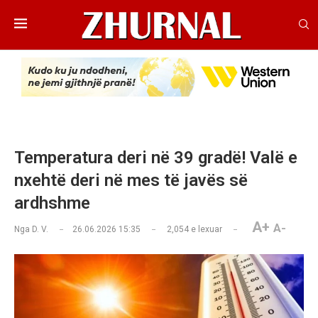
Temperatura deri në 39 gradë! Valë e
nxehtë deri në mes të javës së
ardhshme
A+
A-
Nga
D. V.
26.06.2026 15:35
2,054
e lexuar