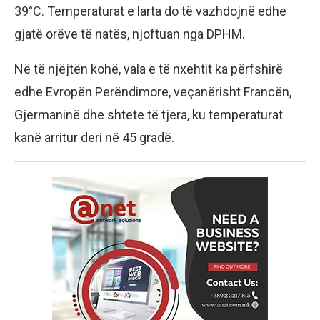
39°C. Temperaturat e larta do të vazhdojnë edhe
gjatë orëve të natës, njoftuan nga DPHM.
Në të njëjtën kohë, vala e të nxehtit ka përfshirë
edhe Evropën Perëndimore, veçanërisht Francën,
Gjermaninë dhe shtete të tjera, ku temperaturat
kanë arritur deri në 45 gradë.