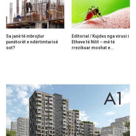
Sa janë të mbrojtur
Editorial / Kujdes nga virusi i
punëtorët e ndërtimtarisë
Etheve të Nilit – më të
sot?
rrezikuar moshat e...