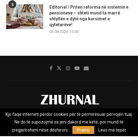
5
Editorial / Priten reforma në sistemin e
pensioneve – shteti mund ta marrë
shtyllën e dytë nga kursimet e
qytetarëve!
03.08.2026 15:00
Kjo faqe interneti përdor cookies për të përmirësuar përvojën tuaj.
Rreth nesh
Impresumi
Marketing
Kontakt
Ne do të supozojmë se jeni dakord me këtë, por mund të
Privacy Policy
çregjistroheni nëse dëshironi.
Pranoj
Lexo më tepër
Zhurnal.mk është Agjenci e Lajmeve e pavarur, e themeluar në vitin