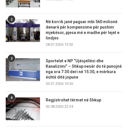
2
Në korrik janë paguar mbi 560 milionë
denarë për kompensime për pushim
mjekësor, pjesa më e madhe për lejet e
lindjes
28.07.2026 15:52
3
Sportelet e NP “Ujësjellësi dhe
Kanalizimi” – Shkup nesër do të punojnë
nga ora 7:30 deri në 15:30, e mërkura
është ditë jopune
05.01.2026 10:36
4
Regjistrohet tërmet në Shkup
02.08.2026 22:34