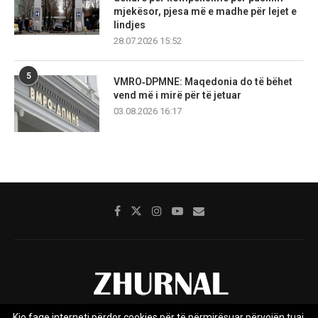
mjekësor, pjesa më e madhe për lejet e
lindjes
28.07.2026 15:52
5
VMRO‑DPMNE: Maqedonia do të bëhet
vend më i mirë për të jetuar
03.08.2026 16:17
Kjo faqe interneti përdor cookies për të përmirësuar përvojën tuaj.