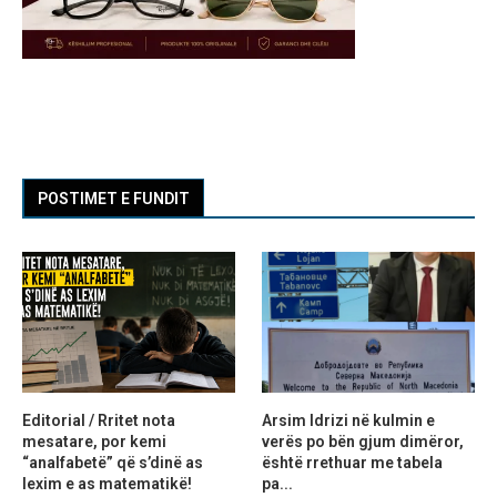
POSTIMET E FUNDIT
Editorial / Rritet nota
Arsim Idrizi në kulmin e
mesatare, por kemi
verës po bën gjum dimëror,
“analfabetë” që s’dinë as
është rrethuar me tabela
lexim e as matematikë!
pa...