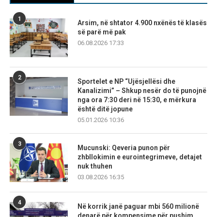
1
Arsim, në shtator 4.900 nxënës të klasës
së parë më pak
06.08.2026 17:33
2
Sportelet e NP “Ujësjellësi dhe
Kanalizimi” – Shkup nesër do të punojnë
nga ora 7:30 deri në 15:30, e mërkura
është ditë jopune
05.01.2026 10:36
3
Mucunski: Qeveria punon për
zhbllokimin e eurointegrimeve, detajet
nuk thuhen
03.08.2026 16:35
4
Në korrik janë paguar mbi 560 milionë
denarë për kompensime për pushim