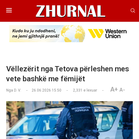
Vëllezërit nga Tetova përleshen mes
vete bashkë me fëmijët
A+
A-
Nga
D. V.
26.06.2026 15:50
2,331
e lexuar