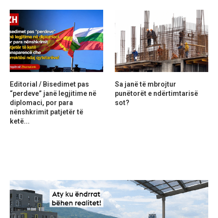
Editorial / Bisedimet pas
Sa janë të mbrojtur
“perdeve” janë legjitime në
punëtorët e ndërtimtarisë
diplomaci, por para
sot?
nënshkrimit patjetër të
ketë...