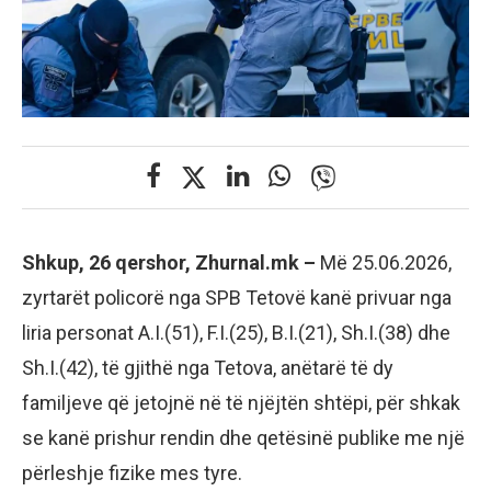
Shkup, 26 qershor, Zhurnal.mk –
Më 25.06.2026,
zyrtarët policorë nga SPB Tetovë kanë privuar nga
liria personat A.I.(51), F.I.(25), B.I.(21), Sh.I.(38) dhe
Sh.I.(42), të gjithë nga Tetova, anëtarë të dy
familjeve që jetojnë në të njëjtën shtëpi, për shkak
se kanë prishur rendin dhe qetësinë publike me një
përleshje fizike mes tyre.