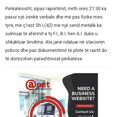
Përkatësisht, sipas raportimit, rreth orës 21:30 ka
pasur një zënkë verbale dhe më pas fizike mes
tyre, me ç’rast Sh.I.(42) me një send metalik ka
sulmuar të afërmit e tij F.I., B.I. hen A.I. duke u
shkaktuar lëndime. Ata janë ndaluar në stacionin
policor dhe pas dokumentimit të plotë të rastit do
të dorëzohen parashtresat përkatëse.