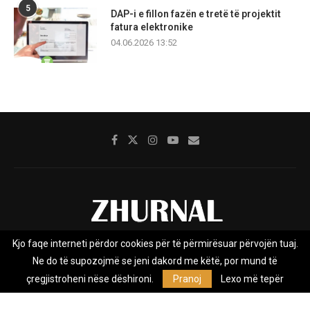
5
DAP-i e fillon fazën e tretë të projektit
fatura elektronike
04.06.2026 13:52
Kjo faqe interneti përdor cookies për të përmirësuar përvojën tuaj.
Rreth nesh
Impresumi
Marketing
Kontakt
Ne do të supozojmë se jeni dakord me këtë, por mund të
Privacy Policy
çregjistroheni nëse dëshironi.
Pranoj
Lexo më tepër
Zhurnal.mk është Agjenci e Lajmeve e pavarur, e themeluar në vitin
2009, që e mbulon Maqedoninë, Kosovën, Shqipërinë edhe lajmet