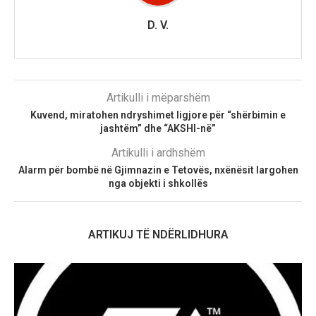
D. V.
Artikulli i mëparshëm
Kuvend, miratohen ndryshimet ligjore për “shërbimin e
jashtëm” dhe “AKSHI-në”
Artikulli i ardhshëm
Alarm për bombë në Gjimnazin e Tetovës, nxënësit largohen
nga objekti i shkollës
ARTIKUJ TË NDËRLIDHURA