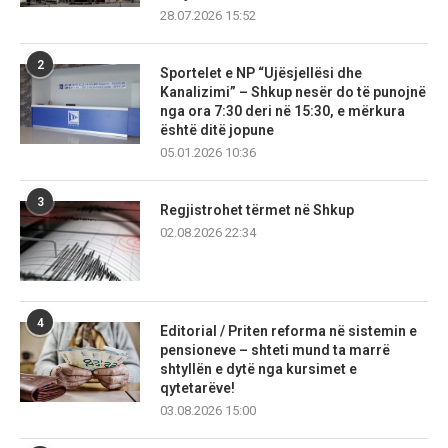
28.07.2026 15:52
2
Sportelet e NP “Ujësjellësi dhe
Kanalizimi” – Shkup nesër do të punojnë
nga ora 7:30 deri në 15:30, e mërkura
është ditë jopune
05.01.2026 10:36
3
Regjistrohet tërmet në Shkup
02.08.2026 22:34
4
Editorial / Priten reforma në sistemin e
pensioneve – shteti mund ta marrë
shtyllën e dytë nga kursimet e
qytetarëve!
03.08.2026 15:00