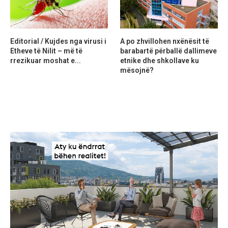
Editorial / Kujdes nga virusi i
A po zhvillohen nxënësit të
Etheve të Nilit – më të
barabartë përballë dallimeve
rrezikuar moshat e...
etnike dhe shkollave ku
mësojnë?