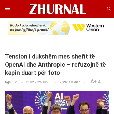
Tension i dukshëm mes shefit të
OpenAl dhe Anthropic – refuzojnë të
kapin duart për foto
A+
A-
Nga
D. V.
20.02.2026 10:20
2,992
e lexuar