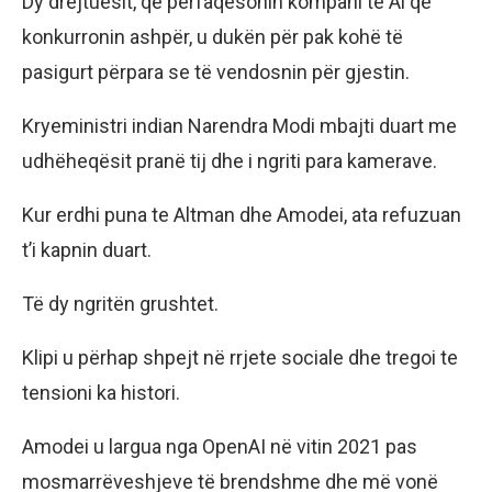
Dy drejtuesit, që përfaqësonin kompani të Al që
konkurronin ashpër, u dukën për pak kohë të
pasigurt përpara se të vendosnin për gjestin.
Kryeministri indian Narendra Modi mbajti duart me
udhëheqësit pranë tij dhe i ngriti para kamerave.
Kur erdhi puna te Altman dhe Amodei, ata refuzuan
t’i kapnin duart.
Të dy ngritën grushtet.
Klipi u përhap shpejt në rrjete sociale dhe tregoi te
tensioni ka histori.
Amodei u largua nga OpenAI në vitin 2021 pas
mosmarrëveshjeve të brendshme dhe më vonë