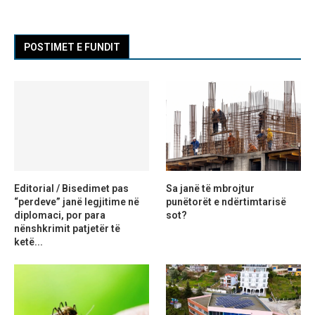
POSTIMET E FUNDIT
Editorial / Bisedimet pas
Sa janë të mbrojtur
“perdeve” janë legjitime në
punëtorët e ndërtimtarisë
diplomaci, por para
sot?
nënshkrimit patjetër të
ketë...