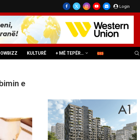
Login
HOWBIZZ
KULTURË
+ MË TEPËR…
bimin e