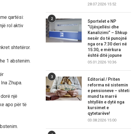
28.07.2026 15:52
 me qartësi:
2
Sportelet e NP
jë rol aktiv
“Ujësjellësi dhe
Kanalizimi” – Shkup
nesër do të punojnë
nga ora 7:30 deri në
kret shtetëror.
15:30, e mërkura
është ditë jopune
dhe 1 abstenim.
05.01.2026 10:36
ër
3
Editorial / Priten
 Ina Zhupa.
reforma në sistemin
e pensioneve – shteti
 dorë një
mund ta marrë
shtyllën e dytë nga
ike apo për të
kursimet e
qytetarëve!
03.08.2026 15:00
abstenim.