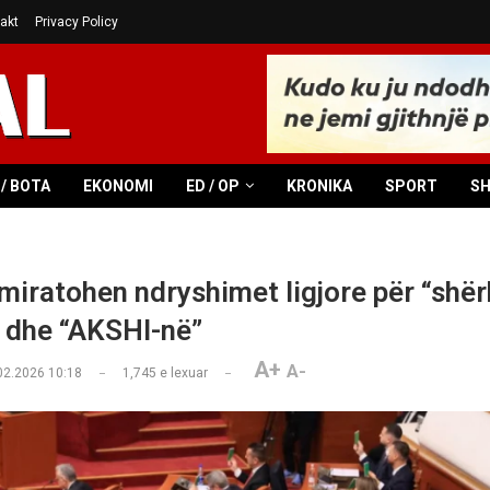
akt
Privacy Policy
/ BOTA
EKONOMI
ED / OP
KRONIKA
SPORT
S
miratohen ndryshimet ligjore për “shër
 dhe “AKSHI-në”
A+
A-
02.2026 10:18
1,745
e lexuar