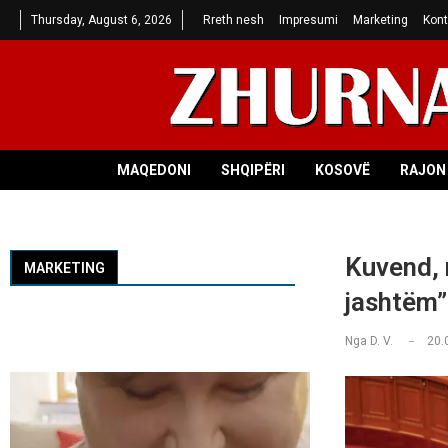
Thursday, August 6, 2026
Rreth nesh
Impresumi
Marketing
Kont
MAQEDONI
SHQIPËRI
KOSOVË
RAJON 
Kuvend, 
MARKETING
jashtëm”
Nga
D. V.
20.