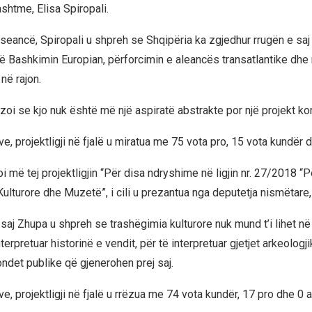
shtme, Elisa Spiropali.
 seancë, Spiropali u shpreh se Shqipëria ka zgjedhur rrugën e saj
ë Bashkimin Europian, përforcimin e aleancës transatlantike dhe n
 në rajon.
zoi se kjo nuk është më një aspiratë abstrakte por një projekt kon
, projektligji në fjalë u miratua me 75 vota pro, 15 vota kundër 
 më tej projektligjin “Për disa ndryshime në ligjin nr. 27/2018 “P
ulturore dhe Muzetë”, i cili u prezantua nga deputetja nismëtare,
 saj Zhupa u shpreh se trashëgimia kulturore nuk mund t’i lihet në
interpretuar historinë e vendit, për të interpretuar gjetjet arkeologj
ondet publike që gjenerohen prej saj.
, projektligji në fjalë u rrëzua me 74 vota kundër, 17 pro dhe 0 