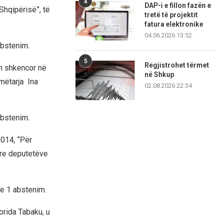
4
DAP-i e fillon fazën e
Shqipërisë”, të
tretë të projektit
fatura elektronike
04.06.2026 13:52
abstenim.
5
Regjistrohet tërmet
in shkencor në
në Shkup
smëtarja Ina
02.08.2026 22:34
abstenim.
2014, “Për
tre deputetëve
he 1 abstenim.
orida Tabaku, u