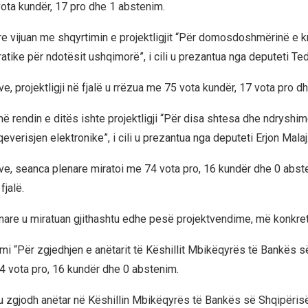
ota kundër, 17 pro dhe 1 abstenim.
e vijuan me shqyrtimin e projektligjit “Për domosdoshmërinë e k
atike për ndotësit ushqimorë”, i cili u prezantua nga deputeti Ted
, projektligji në fjalë u rrëzua me 75 vota kundër, 17 vota pro d
ë rendin e ditës ishte projektligji “Për disa shtesa dhe ndryshime 
verisjen elektronike”, i cili u prezantua nga deputeti Erjon Malaj
e, seanca plenare miratoi me 74 vota pro, 16 kundër dhe 0 abst
fjalë.
are u miratuan gjithashtu edhe pesë projektvendime, më konkret
mi “Për zgjedhjen e anëtarit të Këshillit Mbikëqyrës të Bankës s
4 vota pro, 16 kundër dhe 0 abstenim.
 zgjodh anëtar në Këshillin Mbikëqyrës të Bankës së Shqipërisë