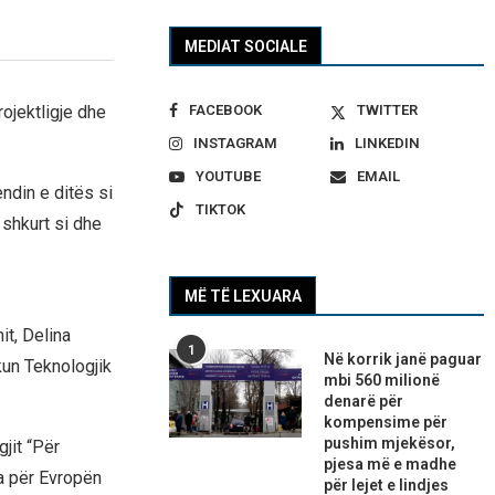
MEDIAT SOCIALE
FACEBOOK
TWITTER
ojektligje dhe
INSTAGRAM
LINKEDIN
YOUTUBE
EMAIL
ndin e ditës si
TIKTOK
shkurt si dhe
MË TË LEXUARA
t, Delina
1
Në korrik janë paguar
kun Teknologjik
mbi 560 milionë
denarë për
kompensime për
pushim mjekësor,
jit “Për
pjesa më e madhe
ja për Evropën
për lejet e lindjes