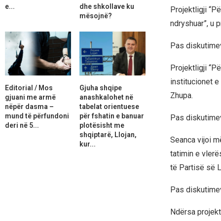
e...
dhe shkollave ku
Projektligji “P
mësojnë?
ndryshuar”, u 
Pas diskutimeve
Projektligji “P
institucionet e
Editorial / Mos
Gjuha shqipe
Zhupa.
gjuani me armë
anashkalohet në
nëpër dasma –
tabelat orientuese
mund të përfundoni
për fshatin e banuar
Pas diskutimeve
deri në 5...
plotësisht me
shqiptarë, Llojan,
Seanca vijoi më
kur...
tatimin e vler
të Partisë së 
Pas diskutimeve
Ndërsa projektl