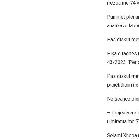
rrëzua me 74 v
Punimet plenar
analizave labor
Pas diskutimeve
Pika e radhës n
43/2023 “Për qe
Pas diskutimev
projektligjin në 
Në seancë plen
– Projektvendi
u miratua me 7
Selami Xhepa u