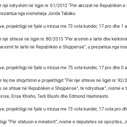
ër një ndryshim në ligjin nr. 61/2012 “Për akcizat në Republikën e 
prezantua nga nismëtarja Jorida Tabaku.
, projektligji në fjalë u rrëzua me 73 vota kundër, 17 pro dhe 1 
ër një shtesë në ligjin nr. 80/2015 “Për arsimin e lartë dhe kërkim
 arsimit të lartë në Republikën e Shqipërisë”, u prezantua nga ni
, projektligji në fjalë u rrëzua me 75 vota kundër, 17 pro dhe 0 
 tej me shqyrtimin e projektligjit “Për një shtesë në ligjin nr. 92/
ës së shtuar në Republikën e Shqipërisë”, të ndryshuar”, nismë e 
Lirisë, Erisa Xhixho, Tedi Blushi dhe Edmond Haxhinasto.
, projektligji në fjalë u rrëzua me 73 vota kundër, 17 vota pro d
igji “Për statusin e minatorit”, nismë e deputetes së opozitës, J