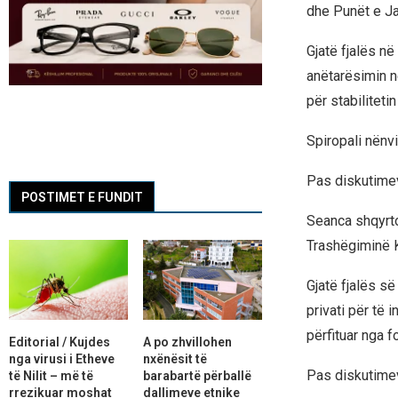
dhe Punët e Ja
Gjatë fjalës në
anëtarësimin n
për stabilitetin
Spiropali nënvi
Pas diskutimeve
POSTIMET E FUNDIT
Seanca shqyrtoi
Trashëgiminë K
Gjatë fjalës së
privati për të 
përfituar nga f
Editorial / Kujdes
A po zhvillohen
nga virusi i Etheve
nxënësit të
Pas diskutimeve
të Nilit – më të
barabartë përballë
rrezikuar moshat
dallimeve etnike