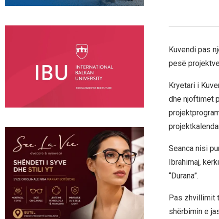
Kuvendi pas nj
pesë projektv
Kryetari i Kuve
dhe njoftimet 
projektprogram
projektkalenda
Seanca nisi pu
Ibrahimaj, kër
“Durana”.
Pas zhvillimit 
shërbimin e ja