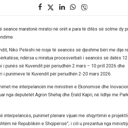
ë seance maratonë miratoi në orët e para të ditës së sotme dy pr
endime.
ndit, Niko Peleshi në nisje të seancës së djeshme bëri me dije re
përkatëse, ndërsa u miratua procesverbali i seancës së datës 12 
i i punës së Kuvendit për periudhën 2 mars – 10 prill 2026 dhe
ri i punimeve të Kuvendit për periudhën 2-20 mars 2026.
nimet me interpelancën me ministren e Ekonomisë dhe Inovacioni
kuar nga deputetët Agron Shehaj dhe Erald Kapri, në lidhje me Par
të interpelancës, punimet plenare vijuan me shqyrtimin e projektlig
shtëm në Republikën e Shqipërisë”, i cili u prezantua nga ministr