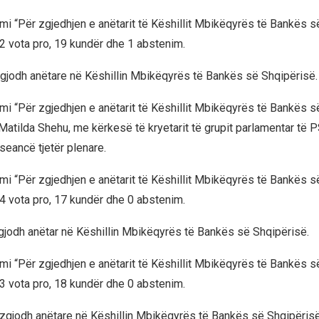
mi “Për zgjedhjen e anëtarit të Këshillit Mbikëqyrës të Bankës s
2 vota pro, 19 kundër dhe 1 abstenim.
zgjodh anëtare në Këshillin Mbikëqyrës të Bankës së Shqipërisë.
mi “Për zgjedhjen e anëtarit të Këshillit Mbikëqyrës të Bankës s
Matilda Shehu, me kërkesë të kryetarit të grupit parlamentar të P
seancë tjetër plenare.
mi “Për zgjedhjen e anëtarit të Këshillit Mbikëqyrës të Bankës s
4 vota pro, 17 kundër dhe 0 abstenim.
gjodh anëtar në Këshillin Mbikëqyrës të Bankës së Shqipërisë.
mi “Për zgjedhjen e anëtarit të Këshillit Mbikëqyrës të Bankës s
3 vota pro, 18 kundër dhe 0 abstenim.
u zgjodh anëtare në Këshillin Mbikëqyrës të Bankës së Shqipërisë