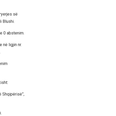
ryerjes së
i Blushi.
he 0 abstenim.
në ligjin nr.
.
enim
isht:
ë Shqipërisë”,
.