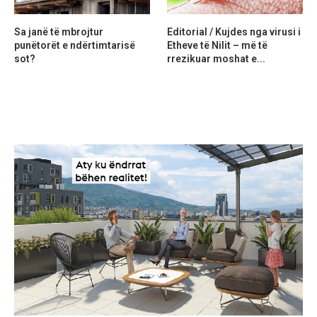
Sa janë të mbrojtur
Editorial / Kujdes nga virusi i
punëtorët e ndërtimtarisë
Etheve të Nilit – më të
sot?
rrezikuar moshat e...