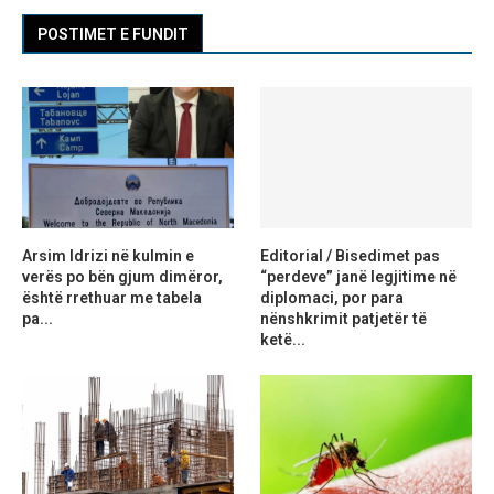
POSTIMET E FUNDIT
Arsim Idrizi në kulmin e
Editorial / Bisedimet pas
verës po bën gjum dimëror,
“perdeve” janë legjitime në
është rrethuar me tabela
diplomaci, por para
pa...
nënshkrimit patjetër të
ketë...