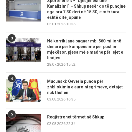
Sportelet e NP “Ujësjellësi dhe
Kanalizimi” – Shkup nesër do të punojnë
nga ora 7:30 deri në 15:30, e mërkura
është ditë jopune
05.01.2026 10:36
3
Në korrik janë paguar mbi 560 milionë
denarë për kompensime për pushim
mjekësor, pjesa më e madhe për lejet e
lindjes
28.07.2026 15:52
4
Mucunski: Qeveria punon për
zhbllokimin e eurointegrimeve, detajet
nuk thuhen
03.08.2026 16:35
5
Regjistrohet tërmet në Shkup
02.08.2026 22:34