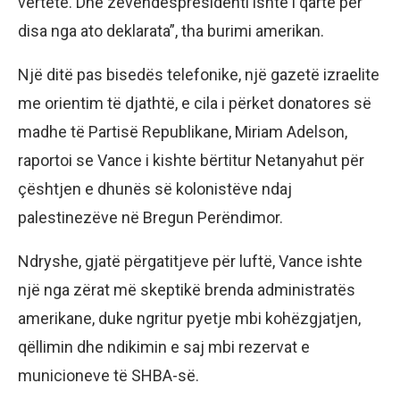
vërtetë. Dhe zëvendëspresidenti ishte i qartë për
disa nga ato deklarata”, tha burimi amerikan.
Një ditë pas bisedës telefonike, një gazetë izraelite
me orientim të djathtë, e cila i përket donatores së
madhe të Partisë Republikane, Miriam Adelson,
raportoi se Vance i kishte bërtitur Netanyahut për
çështjen e dhunës së kolonistëve ndaj
palestinezëve në Bregun Perëndimor.
Ndryshe, gjatë përgatitjeve për luftë, Vance ishte
një nga zërat më skeptikë brenda administratës
amerikane, duke ngritur pyetje mbi kohëzgjatjen,
qëllimin dhe ndikimin e saj mbi rezervat e
municioneve të SHBA-së.