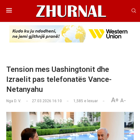
Tension mes Uashingtonit dhe
Izraelit pas telefonatës Vance-
Netanyahu
A+
A-
Nga
D. V.
27.03.2026 16:10
1,585
e lexuar