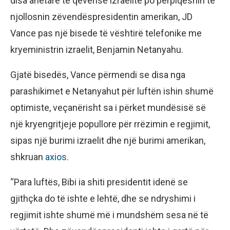
disa anëtarë të qeverisë izraelite po përpiqeshin të
njollosnin zëvendëspresidentin amerikan, JD
Vance pas një bisede të vështirë telefonike me
kryeministrin izraelit, Benjamin Netanyahu.
Gjatë bisedës, Vance përmendi se disa nga
parashikimet e Netanyahut për luftën ishin shumë
optimiste, veçanërisht sa i përket mundësisë së
një kryengritjeje popullore për rrëzimin e regjimit,
sipas një burimi izraelit dhe një burimi amerikan,
shkruan
axios.
“Para luftës, Bibi ia shiti presidentit idenë se
gjithçka do të ishte e lehtë, dhe se ndryshimi i
regjimit ishte shumë më i mundshëm sesa në të