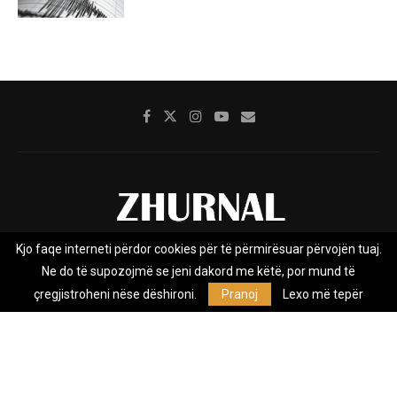
Kjo faqe interneti përdor cookies për të përmirësuar përvojën tuaj.
Rreth nesh
Impresumi
Marketing
Kontakt
Ne do të supozojmë se jeni dakord me këtë, por mund të
Privacy Policy
çregjistroheni nëse dëshironi.
Pranoj
Lexo më tepër
Zhurnal.mk është Agjenci e Lajmeve e pavarur, e themeluar në vitin
2009, që e mbulon Maqedoninë, Kosovën, Shqipërinë edhe lajmet
nga bota.
@2026 - All Right Reserved. Designed and Developed by
Anet.Com.Mk