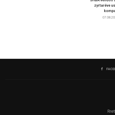
zyrtarëve u
kompan
07.08.20
FACE
Rret