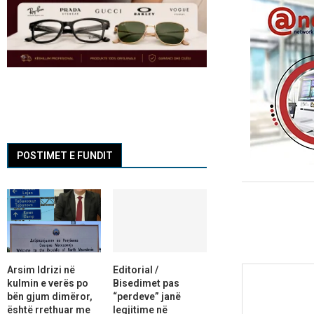
POSTIMET E FUNDIT
Arsim Idrizi në
Editorial /
kulmin e verës po
Bisedimet pas
bën gjum dimëror,
“perdeve” janë
është rrethuar me
legjitime në