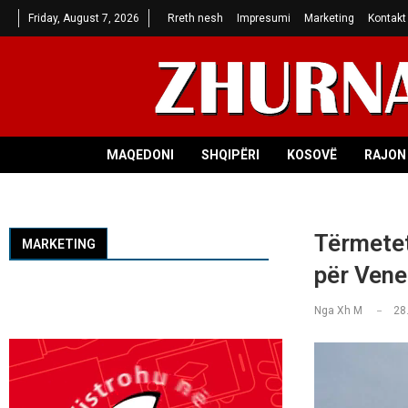
Friday, August 7, 2026
Rreth nesh
Impresumi
Marketing
Kontakt
MAQEDONI
SHQIPËRI
KOSOVË
RAJON 
Tërmetet
MARKETING
për Vene
Nga
Xh M
28