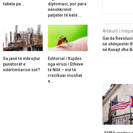
tabela pa...
diplomaci, por para
nënshkrimit
patjetër të ketë...
Artikulli i më
Garda Revolucio
në shënjestër 
në Kuvajt dhe B
Sa janë të mbrojtur
Editorial / Kujdes
punëtorët e
nga virusi i Etheve
ndërtimtarisë sot?
të Nilit – më të
rrezikuar moshat
e...
SHBA vendos s