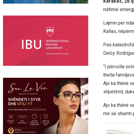
Karakas, 28 
ndihmë emergj
Lajmin për nda
Kallas, nëpërmj
Pas katastrofë
Delcy Rodrígue
“I përcolla so
thella familjev
Ajo ka thënë s
shpëtimit, duk
Ajo ka thënë s
më së shumti p