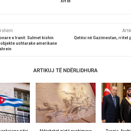
XH M
parshëm
Arti
nare e Iranit: Sulmet kishin
Qetësi në Gazimestan, rritet p
8 objekte ushtarake amerikane
ahrein
ARTIKUJ TË NDËRLIDHURA
anksione ndaj
Aktivitetet gjatë pushimeve
Turqia, Arab