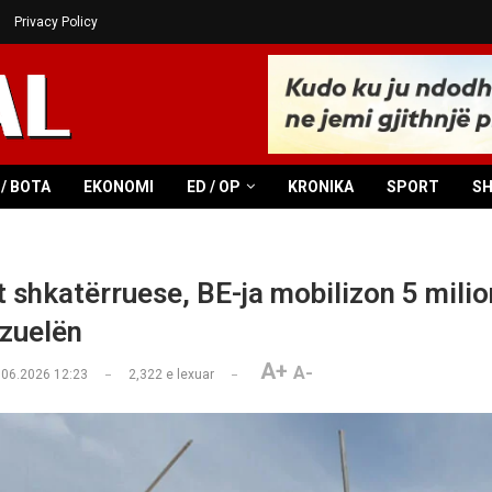
Privacy Policy
/ BOTA
EKONOMI
ED / OP
KRONIKA
SPORT
S
 shkatërruese, BE-ja mobilizon 5 milio
zuelën
A+
A-
.06.2026 12:23
2,322
e lexuar