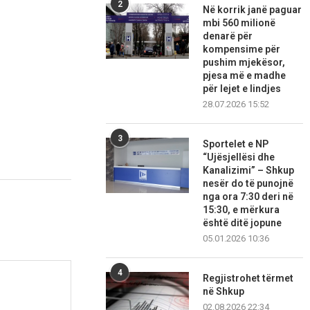
2
Në korrik janë paguar
mbi 560 milionë
denarë për
kompensime për
pushim mjekësor,
pjesa më e madhe
për lejet e lindjes
28.07.2026 15:52
3
Sportelet e NP
“Ujësjellësi dhe
Kanalizimi” – Shkup
nesër do të punojnë
nga ora 7:30 deri në
15:30, e mërkura
është ditë jopune
05.01.2026 10:36
4
Regjistrohet tërmet
në Shkup
02.08.2026 22:34