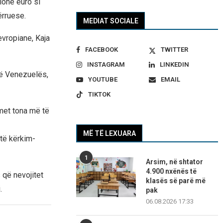
ionë euro si
rruese.
MEDIAT SOCIALE
evropiane, Kaja
FACEBOOK
TWITTER
INSTAGRAM
LINKEDIN
të Venezuelës,
YOUTUBE
EMAIL
TIKTOK
imet tona më të
MË TË LEXUARA
të kërkim-
1
Arsim, në shtator
4.900 nxënës të
që nevojitet
klasës së parë më
.
pak
06.08.2026 17:33