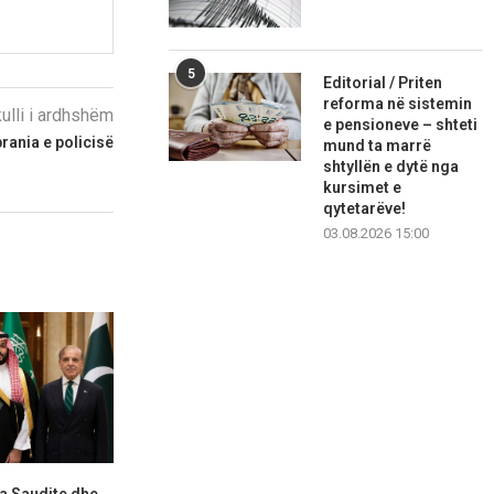
5
Editorial / Priten
reforma në sistemin
kulli i ardhshëm
e pensioneve – shteti
rania e policisë
mund ta marrë
shtyllën e dytë nga
kursimet e
qytetarëve!
03.08.2026 15:00
ia Saudite dhe
Kinë, nis shqyrtimi i
Madridi: R