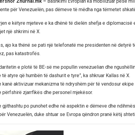
qershor Zhurnal.mk –
Bashkimi Evropian ka mobilizuar pesë mil
ente për Venezuelën, pas dëmeve të mëdha nga tërmetet shkatë
rjen e këtyre mjeteve e ka dhënë të dielën shefja e diplomacisë 
et një shkrimi në X.
s, ajo ka thënë se pati një telefonatë me presidenten në detyrë 
z, pas katastrofës.
lidaritetin e plotë të BE-së me popullin venezuelian dhe ngushëll
e të atyre që humbën të dashurit e tyre”, ka shkruar Kallas në X.
e kanë aktivizuar mekanizma të ndryshëm për të vendosur ekipe 
e përfshirë zjarrfikës dhe personel mjekësor.
e gjithashtu po punohet edhe në aspektin e dëmeve dhe ndihmës 
ër Venezuelën, duke shtuar se Evropa qëndron pranë këtij shteti