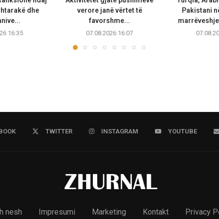
shtarakë dhe
verore janë vërtet të
Pakistani 
ive...
favorshme...
marrëveshje 
26 16:35
07.08.2026 16:07
07.08.2
BOOK
TWITTER
INSTAGRAM
YOUTUBE
h nesh
Impresumi
Marketing
Kontakt
Privacy P