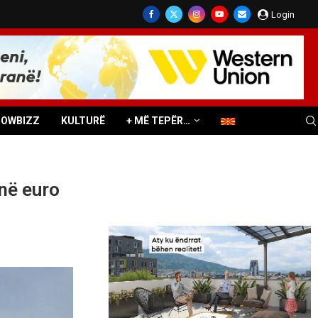
Login
HOWBIZZ
KULTURË
+ MË TEPËR…
në euro