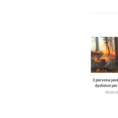
2 persona janë
dyshimin për 
08.08.20