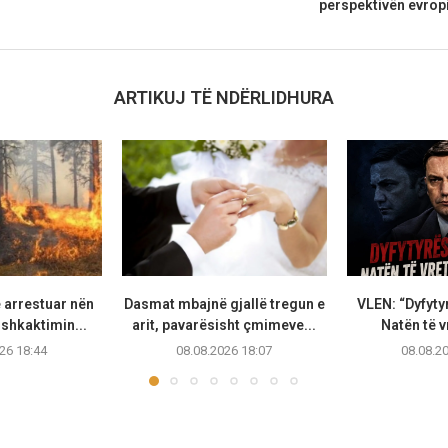
perspektivën evropi
ARTIKUJ TË NDËRLIDHURA
 arrestuar nën
Dasmat mbajnë gjallë tregun e
VLEN: “Dyfytyr
shkaktimin...
arit, pavarësisht çmimeve...
Natën të vr
26 18:44
08.08.2026 18:07
08.08.2