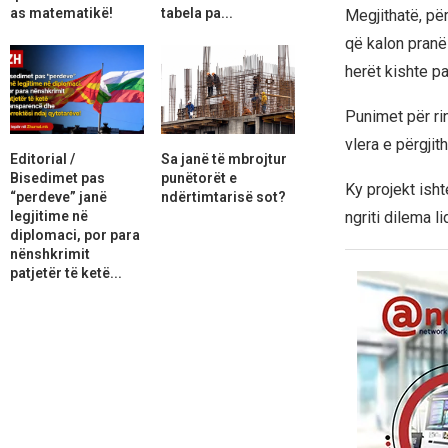
as matematikë!
tabela pa...
Megjithatë, pë
që kalon pranë
herët kishte p
Punimet për rin
vlera e përgjit
Editorial /
Sa janë të mbrojtur
Bisedimet pas
punëtorët e
Ky projekt isht
“perdeve” janë
ndërtimtarisë sot?
legjitime në
ngriti dilema l
diplomaci, por para
nënshkrimit
patjetër të ketë...