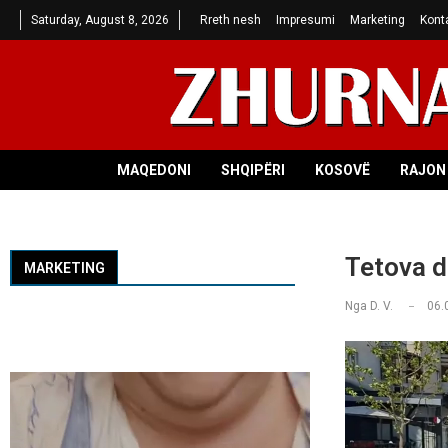
Saturday, August 8, 2026
Rreth nesh
Impresumi
Marketing
Kont
MAQEDONI
SHQIPËRI
KOSOVË
RAJON 
Tetova d
MARKETING
Nga
D. V.
06.