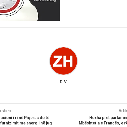
D. V.
parshëm
Arti
cioni i ri në Piqeras do të
Hoxha pret parlamen
 furnizimit me energji në jug
Mbështetja e Francës, e 