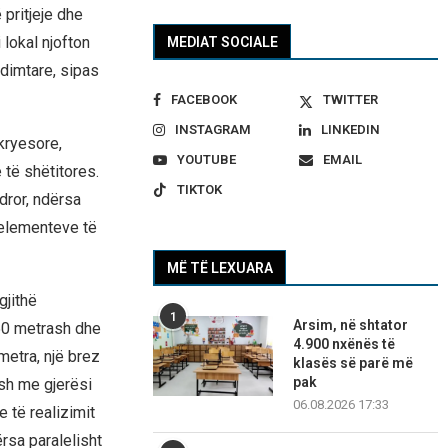
 pritjeje dhe
lokal njofton
MEDIAT SOCIALE
ndimtare, sipas
FACEBOOK
TWITTER
INSTAGRAM
LINKEDIN
kryesore,
YOUTUBE
EMAIL
të shëtitores.
TIKTOK
dror, ndërsa
 elementeve të
MË TË LEXUARA
gjithë
1
Arsim, në shtator
350 metrash dhe
4.900 nxënës të
metra, një brez
klasës së parë më
pak
ash me gjerësi
06.08.2026 17:33
e të realizimit
ërsa paralelisht