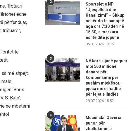
2
Sportelet e NP
e. Trotuari
“Ujësjellësi dhe
dërtohet edhe
Kanalizimi” – Shkup
nesër do të punojnë
të përfunduar,
nga ora 7:30 deri në
 trotuare”,
15:30, e mërkura
është ditë jopune
05.01.2026 10:36
 pritet të
3
etit.
Në korrik janë paguar
mbi 560 milionë
denarë për
 sa më shpejt,
kompensime për
imale.
pushim mjekësor,
pjesa më e madhe
rugën ‘Boris
për lejet e lindjes
. S. Bato’,
28.07.2026 15:52
 dhe ne mbetemi
shtoi
4
Mucunski: Qeveria
punon për
zhbllokimin e