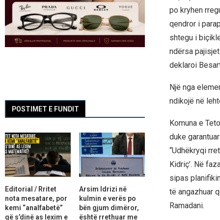
po kryhen rreg
qendror i para
shtegu i biçikl
ndërsa pajisjet
deklaroi Besa
Një nga element
ndikojë në leht
POSTIMET E FUNDIT
Komuna e Tetov
duke garantuar
“Udhëkryqi rre
Kidriç’. Në faz
sipas planifik
Editorial / Rritet
Arsim Idrizi në
të angazhuar që
nota mesatare, por
kulmin e verës po
Ramadani.
kemi “analfabetë”
bën gjum dimëror,
që s’dinë as lexim e
është rrethuar me