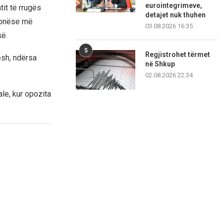
eurointegrimeve,
it të rrugës
detajet nuk thuhen
ndonëse më
03.08.2026 16:35
së.
5
Regjistrohet tërmet
esh, ndërsa
në Shkup
02.08.2026 22:34
ale, kur opozita