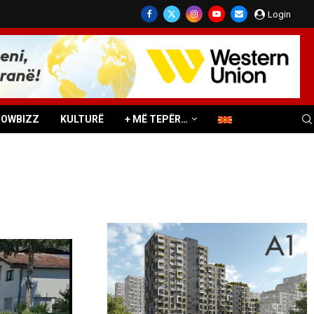
Login
HOWBIZZ
KULTURË
+ MË TEPËR…