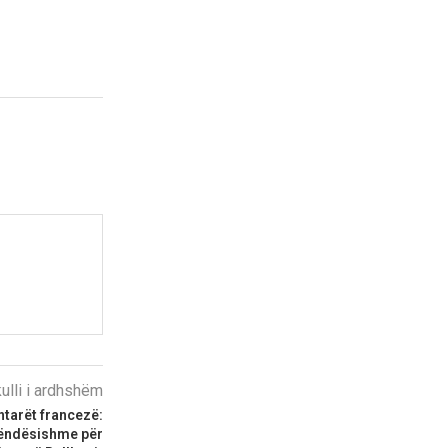
kulli i ardhshëm
tarët francezë:
rëndësishme për