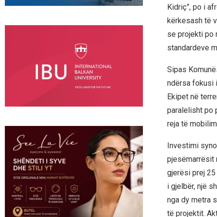
Kidriç”, po i a
kërkesash të v
se projekti po 
standardeve m
Sipas Komunës 
ndërsa fokusi 
Ekipet në terre
paralelisht po
reja të mobilim
Investimi synon
pjesëmarrësit n
gjerësi prej 25
i gjelbër, një 
nga dy metra se
të projektit. A