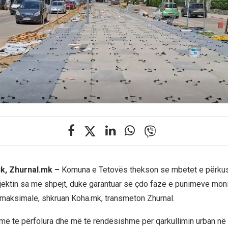
ik, Zhurnal.mk –
Komuna e Tetovës thekson se mbetet e përkush
jektin sa më shpejt, duke garantuar se çdo fazë e punimeve moni
i maksimale, shkruan Koha.mk, transmeton Zhurnal.
 më të përfolura dhe më të rëndësishme për qarkullimin urban në 