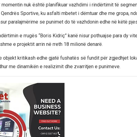
r momentin nuk është planifikuar vazhdimi i rindërtimit të segment
 Qendrës Sportive, ku asfalti mbetet i dëmtuar dhe me gropa, 
asur paralajmërime se punimet do të vazhdonin edhe në këtë pje
dërtimin e rrugës “Boris Kidriç” kanë nisur pothuajse para dy vit
hshme e projektit arrin në rreth 18 milionë denarë.
e objekt kritikash edhe gjatë fushatës së fundit për zgjedhjet lok
idhur me dinamikën e realizimit dhe zvarritjen e punimeve.