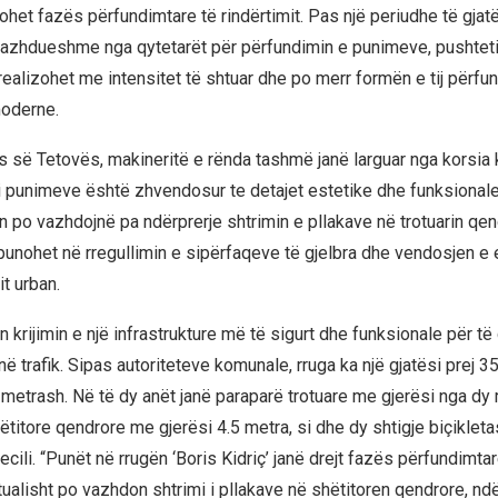
frohet fazës përfundimtare të rindërtimit. Pas një periudhe të gjatë
azhdueshme nga qytetarët për përfundimin e punimeve, pushteti 
realizohet me intensitet të shtuar dhe po merr formën e tij përfu
oderne.
së Tetovës, makineritë e rënda tashmë janë larguar nga korsia 
i punimeve është zhvendosur te detajet estetike dhe funksionale 
n po vazhdojnë pa ndërprerje shtrimin e pllakave në trotuarin qen
 punohet në rregullimin e sipërfaqeve të gjelbra dhe vendosjen e
it urban.
 krijimin e një infrastrukture më të sigurt dhe funksionale për të 
ë trafik. Sipas autoriteteve komunale, rruga ka një gjatësi prej 
 metrash. Në të dy anët janë paraparë trotuare me gjerësi nga dy 
shëtitore qendrore me gjerësi 4.5 metra, si dhe dy shtigje biçiklet
cili. “Punët në rrugën ‘Boris Kidriç’ janë drejt fazës përfundimtar
ktualisht po vazhdon shtrimi i pllakave në shëtitoren qendrore, nd