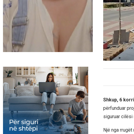
Shkup, 6 korr
përfunduar pro
siguruar cilës
Një nga rrugët