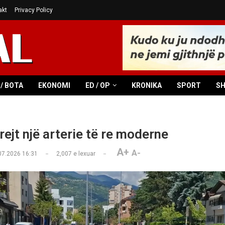
akt
Privacy Policy
/ BOTA
EKONOMI
ED / OP
KRONIKA
SPORT
S
rejt një arterie të re moderne
A+
A-
07.2026 16:31
2,007
e lexuar