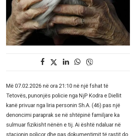
Më 07.02.2026 në ora 21:10 në një fshat të
Tetovës, punonjës policie nga NjP Kodra e Diellit
kanë privuar nga liria personin Sh.A. (46) pas një
denoncimi paraprak se në shtëpinë familjare ka
sulmuar fizikisht nënën e tij. Ai është ndaluar në
stacionin policor dhe pas dokumentimit të rastit do