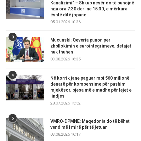
Kanalizimi” – Shkup nesër do të punojnë
nga ora 7:30 deri në 15:30, e mërkura
është ditë jopune
05.01.2026 10:36
3
Mucunski: Qeveria punon për
zhbllokimin e eurointegrimeve, detajet
nuk thuhen
03.08.2026 16:35
4
Në korrik janë paguar mbi 560 milionë
denarë për kompensime për pushim
mjekësor, pjesa më e madhe për lejet e
lindjes
28.07.2026 15:52
5
VMRO‑DPMNE: Maqedonia do të bëhet
vend më i mirë për të jetuar
03.08.2026 16:17