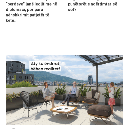
“perdeve” janë legjitime në
punëtorët e ndërtimtarisë
diplomaci, por para
sot?
nënshkrimit patjetër të
ketë...