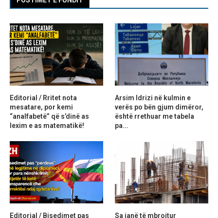
Editorial / Rritet nota
Arsim Idrizi në kulmin e
mesatare, por kemi
verës po bën gjum dimëror,
“analfabetë” që s’dinë as
është rrethuar me tabela
lexim e as matematikë!
pa...
Editorial / Bisedimet pas
Sa janë të mbrojtur