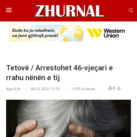
Tetovë / Arrestohet 46-vjeçari e
rrahu nënën e tij
A+
A-
Nga
B.M
08.02.2026 13:10
1,055
e lexuar