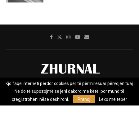
Kjo faqe interneti përdor cookies për të përmirësuar përvojën tuaj.
Rreth nesh
Impresumi
Marketing
Kontakt
Ne do të supozojmë se jeni dakord me këtë, por mund të
Privacy Policy
çregjistroheni nëse dëshironi.
Pranoj
Lexo më tepër
Zhurnal.mk është Agjenci e Lajmeve e pavarur, e themeluar në vitin
2009, që e mbulon Maqedoninë, Kosovën, Shqipërinë edhe lajmet
nga bota.
@2026 - All Right Reserved. Designed and Developed by
Anet.Com.Mk