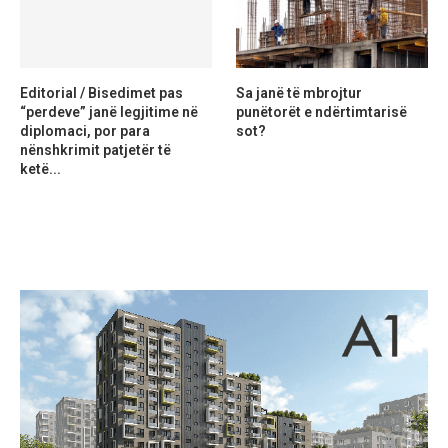
Editorial / Bisedimet pas
Sa janë të mbrojtur
“perdeve” janë legjitime në
punëtorët e ndërtimtarisë
diplomaci, por para
sot?
nënshkrimit patjetër të
ketë...