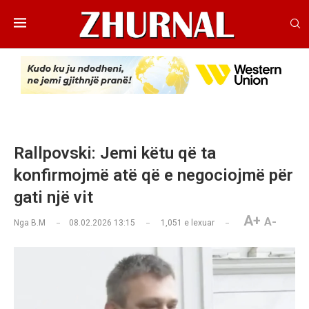
Rallpovski: Jemi këtu që ta
konfirmojmë atë që e negociojmë për
gati një vit
A+
A-
Nga
B.M
08.02.2026 13:15
1,051
e lexuar