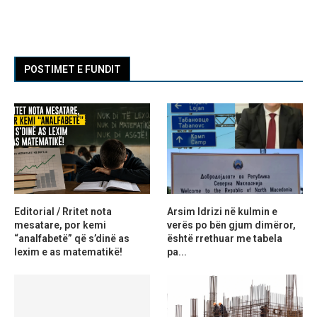
POSTIMET E FUNDIT
Editorial / Rritet nota
Arsim Idrizi në kulmin e
mesatare, por kemi
verës po bën gjum dimëror,
“analfabetë” që s’dinë as
është rrethuar me tabela
lexim e as matematikë!
pa...