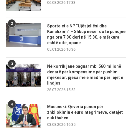
06.08.2026 17:33
2
Sportelet e NP “Ujësjellësi dhe
Kanalizimi” – Shkup nesër do të punojnë
nga ora 7:30 deri në 15:30, e mërkura
është ditë jopune
05.01.2026 10:36
3
Në korrik janë paguar mbi 560 milionë
denarë për kompensime për pushim
mjekësor, pjesa më e madhe për lejet e
lindjes
28.07.2026 15:52
4
Mucunski: Qeveria punon për
zhbllokimin e eurointegrimeve, detajet
nuk thuhen
03.08.2026 16:35