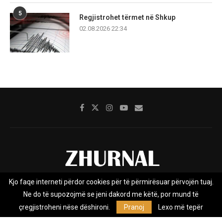
5
Regjistrohet tërmet në Shkup
02.08.2026 22:34
Kjo faqe interneti përdor cookies për të përmirësuar përvojën tuaj.
Rreth nesh
Impresumi
Marketing
Kontakt
Ne do të supozojmë se jeni dakord me këtë, por mund të
Privacy Policy
çregjistroheni nëse dëshironi.
Pranoj
Lexo më tepër
Zhurnal.mk është Agjenci e Lajmeve e pavarur, e themeluar në vitin