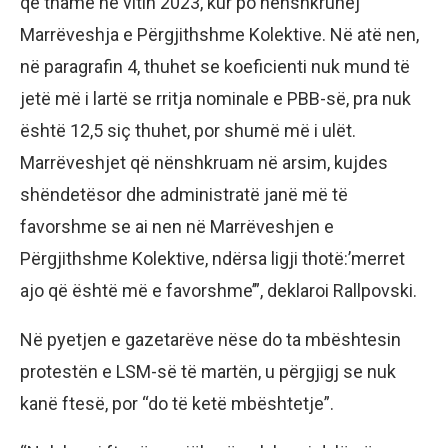
që thamë në vitin 2023, kur po nënshkruhej
Marrëveshja e Përgjithshme Kolektive. Në atë nen,
në paragrafin 4, thuhet se koeficienti nuk mund të
jetë më i lartë se rritja nominale e PBB-së, pra nuk
është 12,5 siç thuhet, por shumë më i ulët.
Marrëveshjet që nënshkruam në arsim, kujdes
shëndetësor dhe administratë janë më të
favorshme se ai nen në Marrëveshjen e
Përgjithshme Kolektive, ndërsa ligji thotë:’merret
ajo që është më e favorshme’”, deklaroi Rallpovski.
Në pyetjen e gazetarëve nëse do ta mbështesin
protestën e LSM-së të martën, u përgjigj se nuk
kanë ftesë, por “do të ketë mbështetje”.