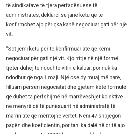
të sindikatave të tjera përfaqësuese të
administratës, deklaroi se janë këtu që të
konfirmohet ajo për çka kanë negociuar gati për një
vit.
“Sot jemi këtu për të konfirmuar atë që kemi
negociuar për gati një vit. Kjo rritje në një formë
tjetër duhej të ndodhte vitin e kaluar, por nuk ka
ndodhur që nga 1 maji. Një ose dy muaj më parë,
filluam përsëri negociatat dhe gjetëm këtë formulë
që duhet ta përfshijmë në marrëveshjet kolektive
në mënyrë që të punësuarit në administratë të
marrin atë që meritojnë vërtet. Neni 47 shpjegon
pagën dhe koeficientin, por tani ka dalë në dritë ajo