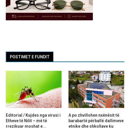
POSTIMET E FUNDIT
Editorial / Kujdes nga virusi i
A po zhvillohen nxënësit të
Etheve të Nilit – më të
barabartë përballë dallimeve
rrezikuar moshat e...
etnike dhe shkollave ku