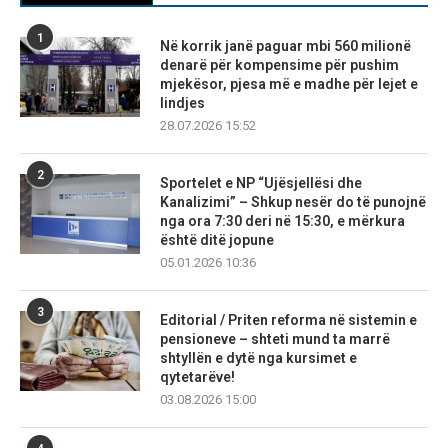
1
Në korrik janë paguar mbi 560 milionë
denarë për kompensime për pushim
mjekësor, pjesa më e madhe për lejet e
lindjes
28.07.2026 15:52
2
Sportelet e NP “Ujësjellësi dhe
Kanalizimi” – Shkup nesër do të punojnë
nga ora 7:30 deri në 15:30, e mërkura
është ditë jopune
05.01.2026 10:36
3
Editorial / Priten reforma në sistemin e
pensioneve – shteti mund ta marrë
shtyllën e dytë nga kursimet e
qytetarëve!
03.08.2026 15:00