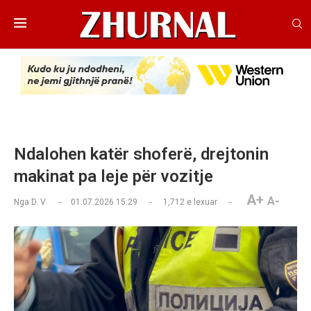
Ndalohen katër shoferë, drejtonin
makinat pa leje për vozitje
A+
A-
Nga
D. V.
01.07.2026 15:29
1,712
e lexuar