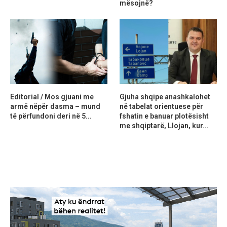
mësojnë?
Editorial / Mos gjuani me
Gjuha shqipe anashkalohet
armë nëpër dasma – mund
në tabelat orientuese për
të përfundoni deri në 5...
fshatin e banuar plotësisht
me shqiptarë, Llojan, kur...