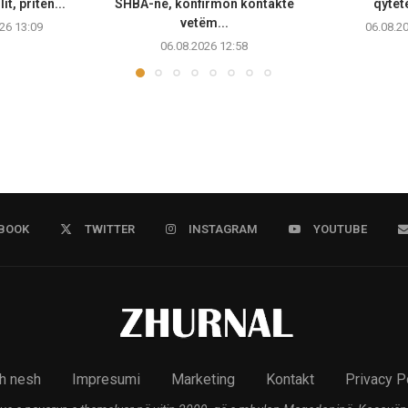
lit, priten...
SHBA-në, konfirmon kontakte
qytete
vetëm...
26 13:09
06.08.2
06.08.2026 12:58
BOOK
TWITTER
INSTAGRAM
YOUTUBE
h nesh
Impresumi
Marketing
Kontakt
Privacy P