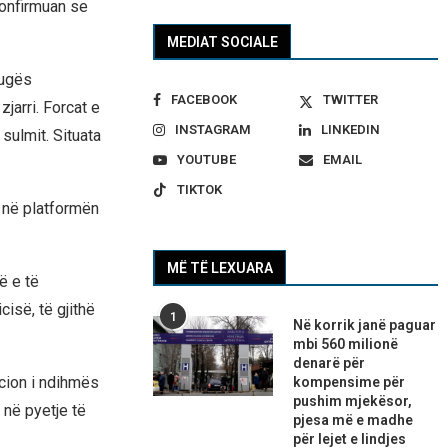
konfirmuan se
MEDIAT SOCIALE
rugës
FACEBOOK
TWITTER
arri. Forcat e
INSTAGRAM
LINKEDIN
sulmit. Situata
YOUTUBE
EMAIL
TIKTOK
t në platformën
MË TË LEXUARA
ë e të
isë, të gjithë
1
Në korrik janë paguar
mbi 560 milionë
denarë për
ucion i ndihmës
kompensime për
pushim mjekësor,
 në pyetje të
pjesa më e madhe
për lejet e lindjes