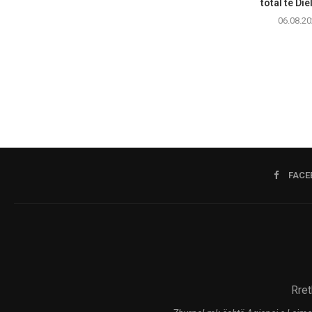
total të Diel
06.08.20
FACE
Rret