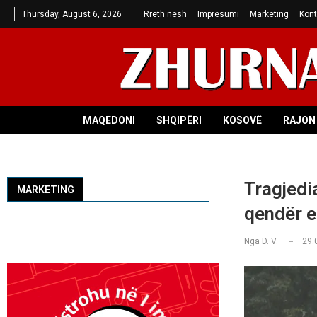
Thursday, August 6, 2026
Rreth nesh
Impresumi
Marketing
Kont
MAQEDONI
SHQIPËRI
KOSOVË
RAJON 
Tragjedi
MARKETING
qendër e 
Nga
D. V.
29.