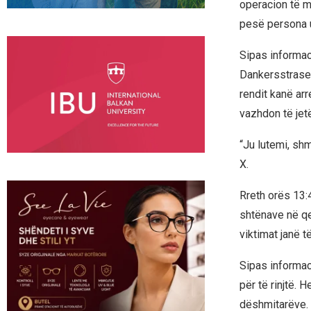
operacion të m
pesë persona 
Sipas informac
Dankersstrase 
rendit kanë arr
vazhdon të jet
“Ju lutemi, sh
X.
Rreth orës 13:
shtënave në qen
viktimat janë t
Sipas informa
për të rinjtë. 
dëshmitarëve.