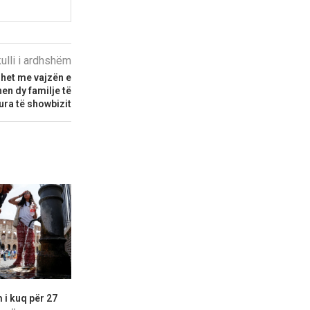
kulli i ardhshëm
ohet me vajzën e
en dy familje të
ura të showbizit
 i kuq për 27
Përplaset me Hënën koka e një
Rusia preten