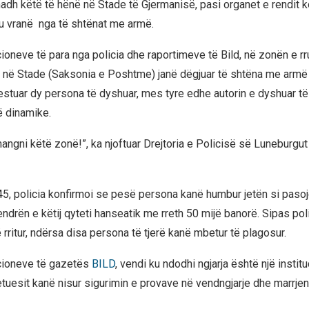
adh këtë të hënë në Stade të Gjermanisë, pasi organet e rendit 
u vranë nga të shtënat me armë.
ioneve të para nga policia dhe raportimeve të Bild, në zonën e r
në Stade (Saksonia e Poshtme) janë dëgjuar të shtëna me armë zj
estuar dy persona të dyshuar, mes tyre edhe autorin e dyshuar të 
ë dinamike.
mangni këtë zonë!”, ka njoftuar Drejtoria e Policisë së Luneburgu
45, policia konfirmoi se pesë persona kanë humbur jetën si pasoj
drën e këtij qyteti hanseatik me rreth 50 mijë banorë. Sipas polic
ë rritur, ndërsa disa persona të tjerë kanë mbetur të plagosur.
cioneve të gazetës
BILD
, vendi ku ndodhi ngjarja është një instit
Hetuesit kanë nisur sigurimin e provave në vendngjarje dhe marrjen