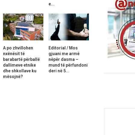
e...
A po zhvillohen
Editorial / Mos
nxënësit të
gjuani me armë
barabartë përballë
nëpër dasma –
dallimeve etnike
mund të përfundoni
dhe shkollave ku
deri në 5...
mësojnë?