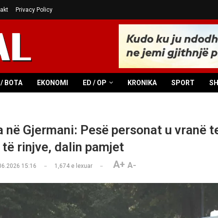
akt
Privacy Policy
/ BOTA
EKONOMI
ED / OP
KRONIKA
SPORT
S
a në Gjermani: Pesë personat u vranë te
të rinjve, dalin pamjet
A+
A-
06.2026 15:16
1,674
e lexuar