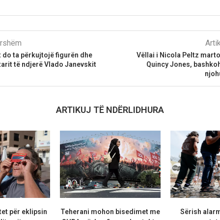
parshëm
Arti
 do ta përkujtojë figurën dhe
Vëllai i Nicola Peltz mart
arit të ndjerë Vlado Janevskit
Quincy Jones, bashkoh
njoh
ARTIKUJ TË NDËRLIDHURA
et për eklipsin
Teherani mohon bisedimet me
Sërish alarm