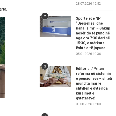
28.07.2026 15:52
rta.
2
Sportelet e NP
“Ujësjellësi dhe
Kanalizimi” – Shkup
nesër do të punojnë
nga ora 7:30 deri në
15:30, e mërkura
është ditë jopune
05.01.2026 10:36
3
Editorial / Priten
reforma në sistemin
e pensioneve – shteti
mund ta marrë
shtyllën e dytë nga
kursimet e
qytetarëve!
03.08.2026 15:00