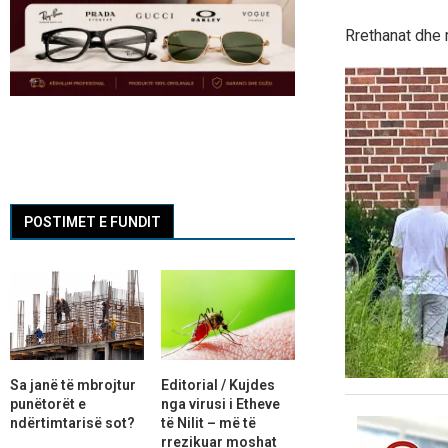
Rrethanat dhe 
POSTIMET E FUNDIT
Sa janë të mbrojtur
Editorial / Kujdes
punëtorët e
nga virusi i Etheve
ndërtimtarisë sot?
të Nilit – më të
rrezikuar moshat