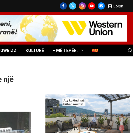
Login
HOWBIZZ
KULTURË
+ MË TEPËR…
 një