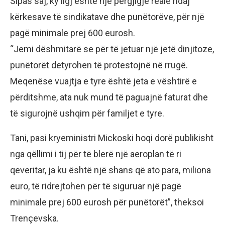
Sipas saj, ky ligj është një përgjigje reale ndaj
kërkesave të sindikatave dhe punëtorëve, për një
pagë minimale prej 600 eurosh.
“Jemi dëshmitarë se për të jetuar një jetë dinjitoze,
punëtorët detyrohen të protestojnë në rrugë.
Meqenëse vuajtja e tyre është jeta e vështirë e
përditshme, ata nuk mund të paguajnë faturat dhe
të sigurojnë ushqim për familjet e tyre.
Tani, pasi kryeministri Mickoski hoqi dorë publikisht
nga qëllimi i tij për të blerë një aeroplan të ri
qeveritar, ja ku është një shans që ato para, miliona
euro, të ridrejtohen për të siguruar një pagë
minimale prej 600 eurosh për punëtorët”, theksoi
Trençevska.