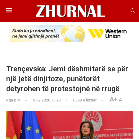
Trençevska: Jemi dëshmitarë se për
një jetë dinjitoze, punëtorët
detyrohen të protestojnë në rrugë
A+
A-
Nga
B.M
18.02.2026 15:23
1,398
e lexuar