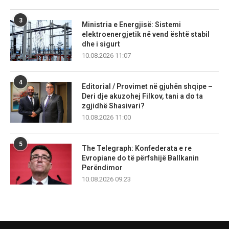
3
Ministria e Energjisë: Sistemi
elektroenergjetik në vend është stabil
dhe i sigurt
10.08.2026 11:07
4
Editorial / Provimet në gjuhën shqipe –
Deri dje akuzohej Filkov, tani a do ta
zgjidhë Shasivari?
10.08.2026 11:00
5
The Telegraph: Konfederata e re
Evropiane do të përfshijë Ballkanin
Perëndimor
10.08.2026 09:23