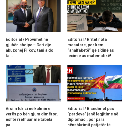
Editorial / Provimet në
Editorial / Rritet nota
gjuhën shqipe – Deri dje
mesatare, por kemi
akuzohej Filkov, tani a do
“analfabetë” që s’dinë as
ta...
lexim e as matematikë!
Arsim Idrizi në kulmin e
Editorial / Bisedimet pas
verës po bën gjum dimëror,
“perdeve” janë legjitime në
është rrethuar me tabela
diplomaci, por para
pa...
nënshkrimit patjetër të