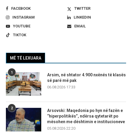
FACEBOOK
TWITTER
INSTAGRAM
LINKEDIN
YOUTUBE
EMAIL
TIKTOK
MË TË LEXUARA
1
Arsim, në shtator 4.900 nxënës të klasës
së parë më pak
06.08.2026 17:33
2
Arsovski: Maqedonia po hyn në fazën e
“hiperpolitikës”, ndërsa qytetarët po
mësohen me dështimin e institucioneve
05.08.2026 22:20