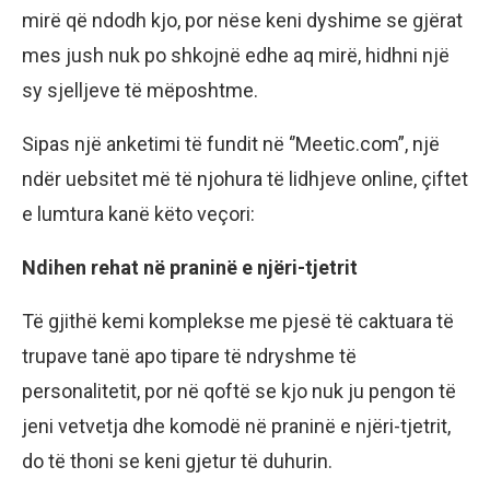
mirë që ndodh kjo, por nëse keni dyshime se gjërat
mes jush nuk po shkojnë edhe aq mirë, hidhni një
sy sjelljeve të mëposhtme.
Sipas një anketimi të fundit në ‘’Meetic.com”, një
ndër uebsitet më të njohura të lidhjeve online, çiftet
e lumtura kanë këto veçori:
Ndihen rehat në praninë e njëri-tjetrit
Të gjithë kemi komplekse me pjesë të caktuara të
trupave tanë apo tipare të ndryshme të
personalitetit, por në qoftë se kjo nuk ju pengon të
jeni vetvetja dhe komodë në praninë e njëri-tjetrit,
do të thoni se keni gjetur të duhurin.