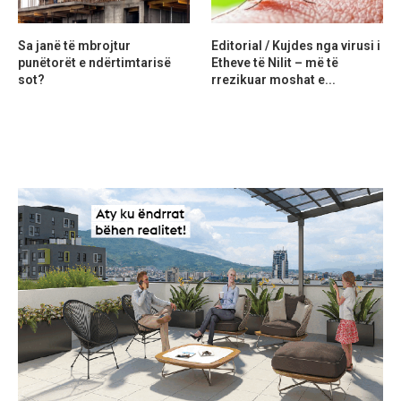
Sa janë të mbrojtur
Editorial / Kujdes nga virusi i
punëtorët e ndërtimtarisë
Etheve të Nilit – më të
sot?
rrezikuar moshat e...