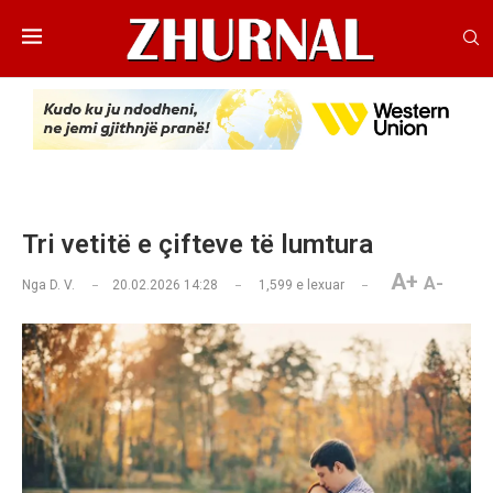
Tri vetitë e çifteve të lumtura
A+
A-
Nga
D. V.
20.02.2026 14:28
1,599
e lexuar