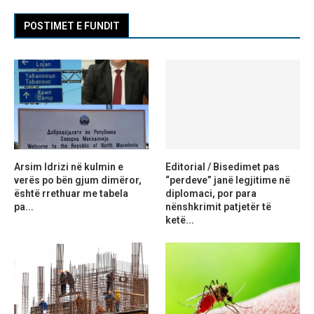
POSTIMET E FUNDIT
Arsim Idrizi në kulmin e
Editorial / Bisedimet pas
verës po bën gjum dimëror,
“perdeve” janë legjitime në
është rrethuar me tabela
diplomaci, por para
pa...
nënshkrimit patjetër të
ketë...