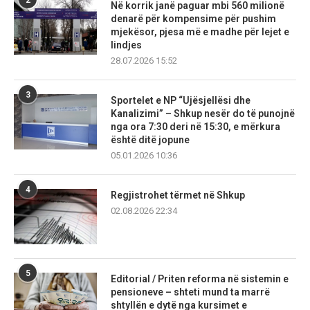
Në korrik janë paguar mbi 560 milionë
denarë për kompensime për pushim
mjekësor, pjesa më e madhe për lejet e
lindjes
28.07.2026 15:52
3
Sportelet e NP “Ujësjellësi dhe
Kanalizimi” – Shkup nesër do të punojnë
nga ora 7:30 deri në 15:30, e mërkura
është ditë jopune
05.01.2026 10:36
4
Regjistrohet tërmet në Shkup
02.08.2026 22:34
5
Editorial / Priten reforma në sistemin e
pensioneve – shteti mund ta marrë
shtyllën e dytë nga kursimet e