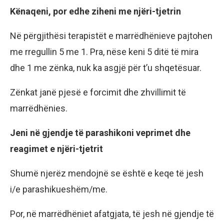
Kënaqeni, por edhe ziheni me njëri-tjetrin
Në përgjithësi terapistët e marrëdhënieve pajtohen
me rregullin 5 me 1. Pra, nëse keni 5 ditë të mira
dhe 1 me zënka, nuk ka asgjë për t’u shqetësuar.
Zënkat janë pjesë e forcimit dhe zhvillimit të
marrëdhënies.
Jeni në gjendje të parashikoni veprimet dhe
reagimet e njëri-tjetrit
Shumë njerëz mendojnë se është e keqe të jesh
i/e parashikueshëm/me.
Por, në marrëdhëniet afatgjata, të jesh në gjendje të