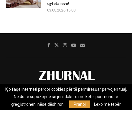
qytetarëve!
03.08.2026 15:00
Kjo faqe interneti përdor cookies për të përmirësuar përvojën tuaj.
Rreth nesh
Impresumi
Marketing
Kontakt
Ne do të supozojmë se jeni dakord me këtë, por mund të
Privacy Policy
çregjistroheni nëse dëshironi.
Pranoj
Lexo më tepër
Zhurnal.mk është Agjenci e Lajmeve e pavarur, e themeluar në vitin
2009, që e mbulon Maqedoninë, Kosovën, Shqipërinë edhe lajmet
nga bota.