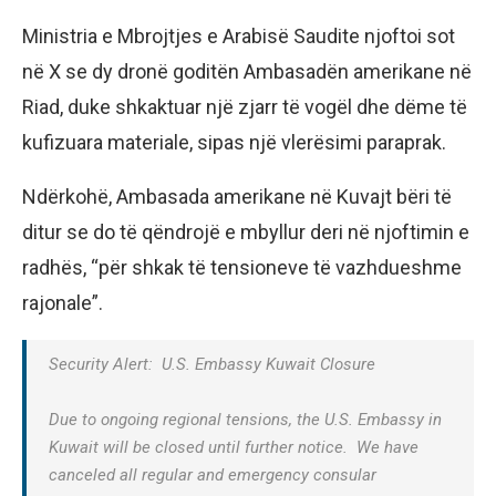
Ministria e Mbrojtjes e Arabisë Saudite njoftoi sot
në X se dy dronë goditën Ambasadën amerikane në
Riad, duke shkaktuar një zjarr të vogël dhe dëme të
kufizuara materiale, sipas një vlerësimi paraprak.
Ndërkohë, Ambasada amerikane në Kuvajt bëri të
ditur se do të qëndrojë e mbyllur deri në njoftimin e
radhës, “për shkak të tensioneve të vazhdueshme
rajonale”.
Security Alert: U.S. Embassy Kuwait Closure
Due to ongoing regional tensions, the U.S. Embassy in
Kuwait will be closed until further notice. We have
canceled all regular and emergency consular