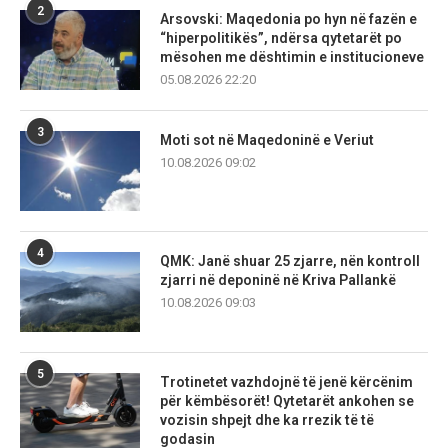
2
Arsovski: Maqedonia po hyn në fazën e
“hiperpolitikës”, ndërsa qytetarët po
mësohen me dështimin e institucioneve
05.08.2026 22:20
3
Moti sot në Maqedoninë e Veriut
10.08.2026 09:02
4
QMK: Janë shuar 25 zjarre, nën kontroll
zjarri në deponinë në Kriva Pallankë
10.08.2026 09:03
5
Trotinetet vazhdojnë të jenë kërcënim
për këmbësorët! Qytetarët ankohen se
vozisin shpejt dhe ka rrezik të të
godasin