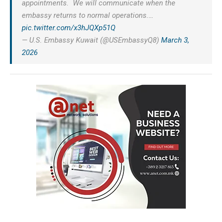
appointments. We will communicate when the
embassy returns to normal operations.…
pic.twitter.com/x3hJQXp51Q
— U.S. Embassy Kuwait (@USEmbassyQ8)
March 3,
2026