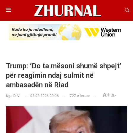
Trump: ‘Do ta mësoni shumë shpejt’
për reagimin ndaj sulmit në
ambasadën në Riad
A+
A-
Nga
D. V.
03.03.2026 09:06
727
e lexuar