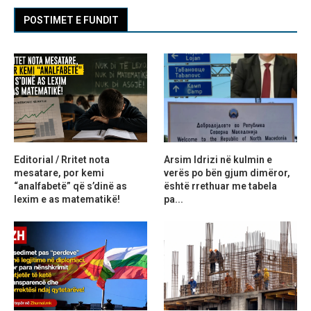
POSTIMET E FUNDIT
Editorial / Rritet nota
Arsim Idrizi në kulmin e
mesatare, por kemi
verës po bën gjum dimëror,
“analfabetë” që s’dinë as
është rrethuar me tabela
lexim e as matematikë!
pa...