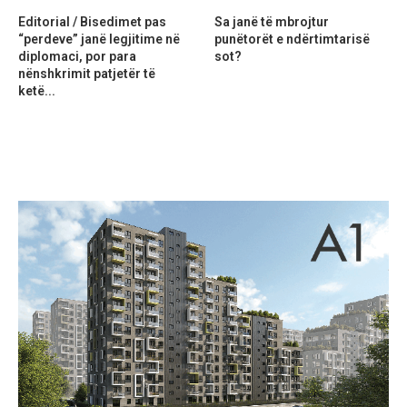
Editorial / Bisedimet pas
Sa janë të mbrojtur
“perdeve” janë legjitime në
punëtorët e ndërtimtarisë
diplomaci, por para
sot?
nënshkrimit patjetër të
ketë...