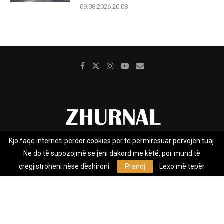
09.08.2026 20:08
Kjo faqe interneti përdor cookies për të përmirësuar përvojën tuaj.
Rreth nesh
Impresumi
Marketing
Kontakt
Ne do të supozojmë se jeni dakord me këtë, por mund të
Privacy Policy
çregjistroheni nëse dëshironi.
Pranoj
Lexo më tepër
Zhurnal.mk është Agjenci e Lajmeve e pavarur, e themeluar në vitin
2009, që e mbulon Maqedoninë, Kosovën, Shqipërinë edhe lajmet
nga bota.
@2026 - All Right Reserved. Designed and Developed by