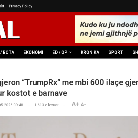
akt
Privacy Policy
/ BOTA
EKONOMI
ED / OP
KRONIKA
SPORT
S
jeron “TrumpRx” me mbi 600 ilaçe gje
ur kostot e barnave
A+
A-
05.2026 09:48
1,613
e lexuar