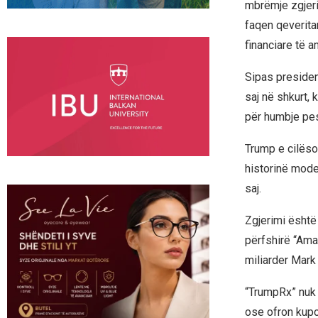
mbrëmje zgjeri
faqen qeverita
financiare të 
Sipas president
saj në shkurt,
për humbje pe
Trump e cilëso
historinë mode
saj.
Zgjerimi ësht
përfshirë “Ama
miliarder Mark
“TrumpRx” nuk 
ose ofron kupo