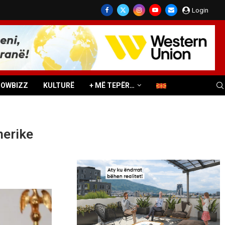
Login
HOWBIZZ
KULTURË
+ MË TEPËR…
nerike