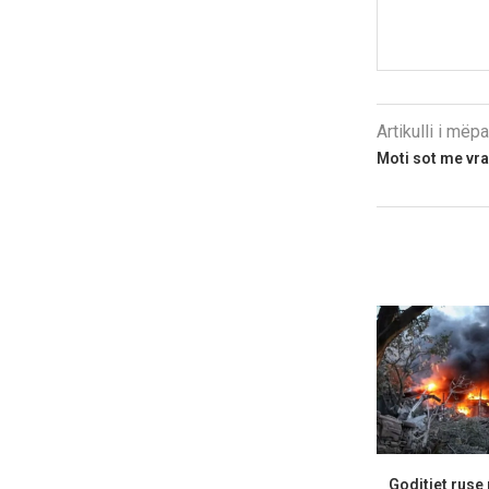
Artikulli i më
Moti sot me vr
Goditjet ruse