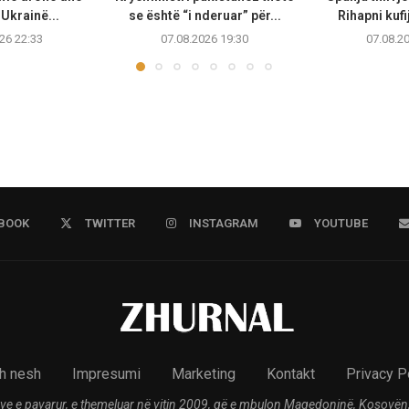
Ukrainë...
se është “i nderuar” për...
Rihapni kufi
26 22:33
07.08.2026 19:30
07.08.2
BOOK
TWITTER
INSTAGRAM
YOUTUBE
h nesh
Impresumi
Marketing
Kontakt
Privacy P
ve e pavarur, e themeluar në vitin 2009, që e mbulon Maqedoninë, Kosovën,