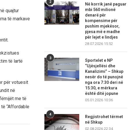
2
Në korrik janë paguar
mbi 560 milionë
në quajtur
denarë për
rna të markave
kompensime për
pushim mjekësor,
pjesa më e madhe
për lejet e lindjes
ntit.
28.07.2026 15:52
ekzistues
3
Sportelet e NP
im të lartë
“Ujësjellësi dhe
Kanalizimi” – Shkup
nesër do të punojnë
r për votuesit
nga ora 7:30 deri në
15:30, e mërkura
undit në
është ditë jopune
 fëmijët me të
05.01.2026 10:36
 të “Affordable
4
Regjistrohet tërmet
në Shkup
02.08.2026 22:34