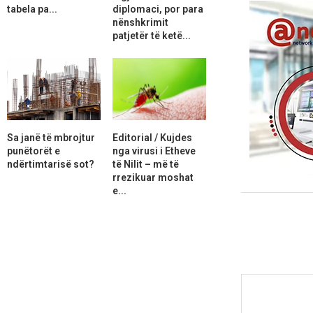
tabela pa...
diplomaci, por para
nënshkrimit
patjetër të ketë...
Sa janë të mbrojtur
Editorial / Kujdes
punëtorët e
nga virusi i Etheve
ndërtimtarisë sot?
të Nilit – më të
rrezikuar moshat
e...