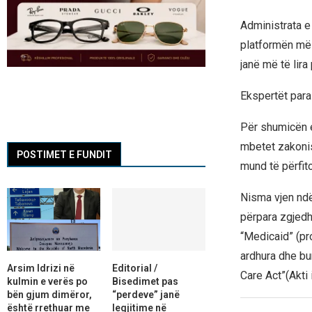
Administrata e 
platformën më
janë më të lir
Ekspertët paral
Për shumicën 
mbetet zakonis
POSTIMET E FUNDIT
mund të përfit
Nisma vjen ndë
përpara zgjedh
“Medicaid” (pr
ardhura dhe bu
Arsim Idrizi në
Editorial /
Care Act”(Akti
kulmin e verës po
Bisedimet pas
bën gjum dimëror,
“perdeve” janë
është rrethuar me
legjitime në