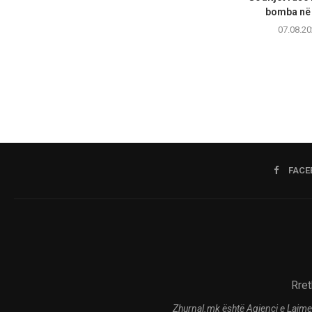
bomba në 
07.08.20
FACE
Rret
Zhurnal.mk është Agjenci e Lajme