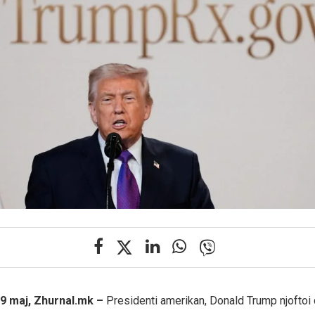
9 maj, Zhurnal.mk –
Presidenti amerikan, Donald Trump njoftoi 