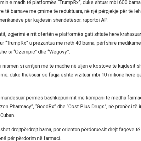
min e madh të platformës “TrumpRx”, duke shtuar mbi 600 barna
re të barnave me çmime të reduktuara, në një përpjekje për të leh
amerikanëve për kujdesin shëndetësor, raportoi AP.
it, zgjerimi e rrit ofertën e platformës gati shtatë herë krahasu
 kur “TrumpRx” u prezantua me rreth 40 barna, përfshirë medikame
she si “Ozempic” dhe “Wegovy”.
i nismën si arritjen më të madhe në uljen e kostove të kujdesit 
rne, duke theksuar se faqja është vizituar mbi 10 milionë herë që
ë mundësuar përmes bashkëpunimit me kompani të mëdha farmace
zon Pharmacy”, “GoodRx” dhe “Cost Plus Drugs”, në pronësi të in
 Cuban.
shet drejtpërdrejt barna, por orienton përdoruesit drejt faqeve t
në për përdorim në farmaci.