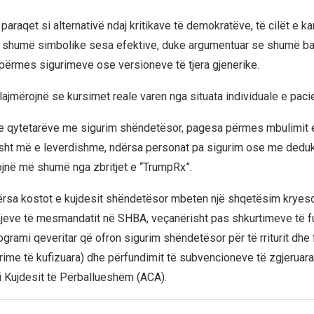
paraqet si alternativë ndaj kritikave të demokratëve, të cilët e ka
 shumë simbolike sesa efektive, duke argumentuar se shumë ba
a përmes sigurimeve ose versioneve të tjera gjenerike.
ajmërojnë se kursimet reale varen nga situata individuale e pacie
e qytetarëve me sigurim shëndetësor, pagesa përmes mbulimit 
ht më e leverdishme, ndërsa personat pa sigurim ose me dedukt
ojnë më shumë nga zbritjet e “TrumpRx”.
rsa kostot e kujdesit shëndetësor mbeten një shqetësim kryeso
jeve të mesmandatit në SHBA, veçanërisht pas shkurtimeve të f
ogrami qeveritar që ofron sigurim shëndetësor për të rriturit dhe
rime të kufizuara) dhe përfundimit të subvencioneve të zgjeruara
 i Kujdesit të Përballueshëm (ACA).