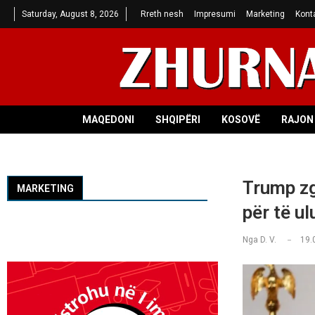
Saturday, August 8, 2026
Rreth nesh
Impresumi
Marketing
Kont
MAQEDONI
SHQIPËRI
KOSOVË
RAJON 
Trump zg
MARKETING
për të ul
Nga
D. V.
19.