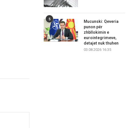
5
Mucunski: Qeveria
punon për
zhbllokimin e
eurointegrimeve,
detajet nuk thuhen
03.08.2026 16:35