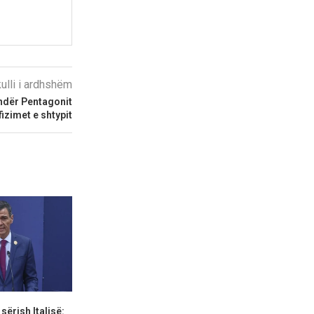
kulli i ardhshëm
ndër Pentagonit
fizimet e shtypit
 sërish Italisë:
SHBA vendos sanksione ndaj
Aktivitetet g