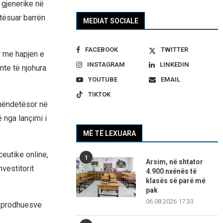
 gjenerike në
tësuar barrën
MEDIAT SOCIALE
FACEBOOK
TWITTER
ar me hapjen e
INSTAGRAM
LINKEDIN
nte të njohura
YOUTUBE
EMAIL
TIKTOK
shëndetësor në
 nga lançimi i
MË TË LEXUARA
utike online,
1
Arsim, në shtator
vestitorit
4.900 nxënës të
klasës së parë më
pak
06.08.2026 17:33
ë prodhuesve