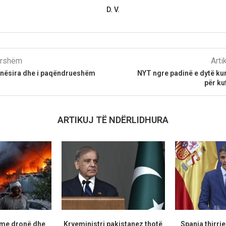
D. V.
parshëm
Arti
anësira dhe i paqëndrueshëm
NYT ngre padinë e dytë ku
për ku
ARTIKUJ TË NDËRLIDHURA
 me dronë dhe
Kryeministri pakistanez thotë
Spanja thirrje