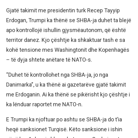
Gjatë takimit me presidentin turk Recep Tayyip
Erdogan, Trumpi ka thënë se SHBA-ja duhet ta blejë
apo kontrollojë ishullin gjysmëautonom, që është
territor danez. Kjo çështje ka shkaktuar tash e sa
kohë tensione mes Washingtonit dhe Kopenhagës
– të dyja shtete anëtare të NATO-s.
“Duhet të kontrollohet nga SHBA-ja, jo nga
Danimarka”, u ka thënë ai gazetarëve gjatë takimit
me Erdoganin. Ai ka thënë se pikërisht kjo çështje i
ka lënduar raportet me NATO-n.
E Trumpi ka njoftuar po ashtu se SHBA-ja do t’ia
heqë sanksionet Turqisë. Këto sanksione i ishin