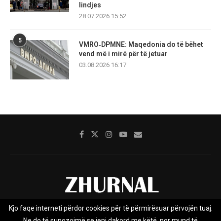
lindjes
28.07.2026 15:52
5
VMRO‑DPMNE: Maqedonia do të bëhet
vend më i mirë për të jetuar
03.08.2026 16:17
Kjo faqe interneti përdor cookies për të përmirësuar përvojën tuaj.
Rreth nesh
Impresumi
Marketing
Kontakt
Ne do të supozojmë se jeni dakord me këtë, por mund të