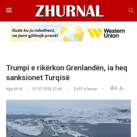
Trumpi e rikërkon Grenlandën, ia heq
sanksionet Turqisë
A+
A-
Nga
Xh M
07.07.2026 22:46
2,697
e lexuar