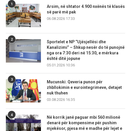
1
Arsim, në shtator 4.900 nxënës të klasës
së parë më pak
06.08.2026 17:33
2
Sportelet e NP “Ujësjellësi dhe
Kanalizimi” – Shkup nesër do të punojnë
nga ora 7:30 deri në 15:30, e mërkura
është ditë jopune
05.01.2026 10:36
3
Mucunski: Qeveria punon për
zhbllokimin e eurointegrimeve, detajet
nuk thuhen
03.08.2026 16:35
4
Në korrik janë paguar mbi 560 milionë
denarë për kompensime për pushim
mjekësor, pjesa më e madhe për lejet e