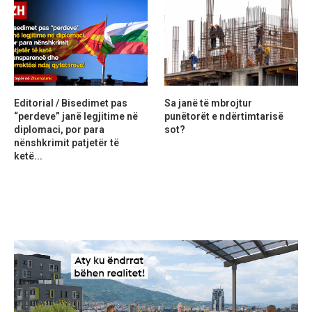
Editorial / Bisedimet pas
Sa janë të mbrojtur
“perdeve” janë legjitime në
punëtorët e ndërtimtarisë
diplomaci, por para
sot?
nënshkrimit patjetër të
ketë...