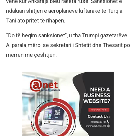
vënë kur Ankaraja bleu raketa ruse. Sanksionet e
ndaluan shitjen e aeroplanëve luftarakë te Turqia.
Tani ato pritet të rihapen.
“Do të heqim sanksionet”, u tha Trumpi gazetarëve.
Ai paralajmëroi se sekretari i Shtetit dhe Thesarit po
merren me çështjen.