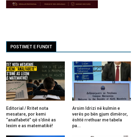
POSTIMET E FUNDIT
Editorial / Rritet nota
Arsim Idrizi në kulmin e
mesatare, por kemi
verës po bën gjum dimëror,
“analfabetë” që s’dinë as
është rrethuar me tabela
lexim e as matematikë!
pa...