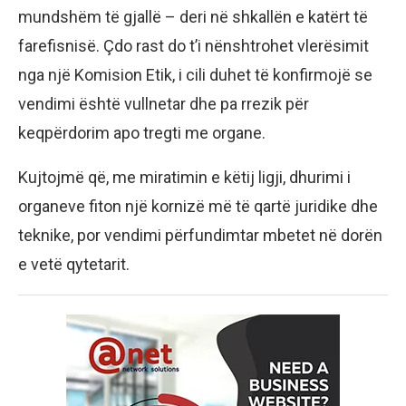
mundshëm të gjallë – deri në shkallën e katërt të
farefisnisë. Çdo rast do t’i nënshtrohet vlerësimit
nga një Komision Etik, i cili duhet të konfirmojë se
vendimi është vullnetar dhe pa rrezik për
keqpërdorim apo tregti me organe.
Kujtojmë që, me miratimin e këtij ligji, dhurimi i
organeve fiton një kornizë më të qartë juridike dhe
teknike, por vendimi përfundimtar mbetet në dorën
e vetë qytetarit.