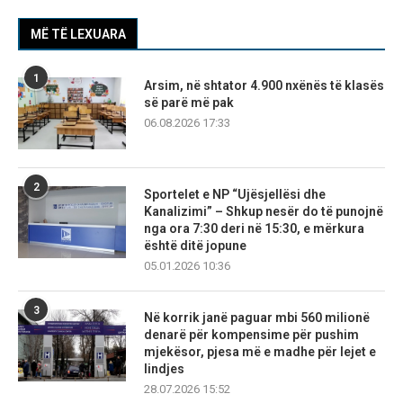
MË TË LEXUARA
1
Arsim, në shtator 4.900 nxënës të klasës
së parë më pak
06.08.2026 17:33
2
Sportelet e NP “Ujësjellësi dhe
Kanalizimi” – Shkup nesër do të punojnë
nga ora 7:30 deri në 15:30, e mërkura
është ditë jopune
05.01.2026 10:36
3
Në korrik janë paguar mbi 560 milionë
denarë për kompensime për pushim
mjekësor, pjesa më e madhe për lejet e
lindjes
28.07.2026 15:52