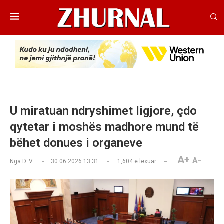
U miratuan ndryshimet ligjore, çdo
qytetar i moshës madhore mund të
bëhet donues i organeve
A+
A-
Nga
D. V.
30.06.2026 13:31
1,604
e lexuar