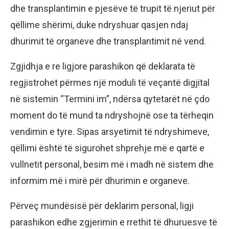
dhe transplantimin e pjesëve të trupit të njeriut për
qëllime shërimi, duke ndryshuar qasjen ndaj
dhurimit të organeve dhe transplantimit në vend.
Zgjidhja e re ligjore parashikon që deklarata të
regjistrohet përmes një moduli të veçantë digjital
në sistemin “Termini im”, ndërsa qytetarët në çdo
moment do të mund ta ndryshojnë ose ta tërheqin
vendimin e tyre. Sipas arsyetimit të ndryshimeve,
qëllimi është të sigurohet shprehje më e qartë e
vullnetit personal, besim më i madh në sistem dhe
informim më i mirë për dhurimin e organeve.
Përveç mundësisë për deklarim personal, ligji
parashikon edhe zgjerimin e rrethit të dhuruesve të