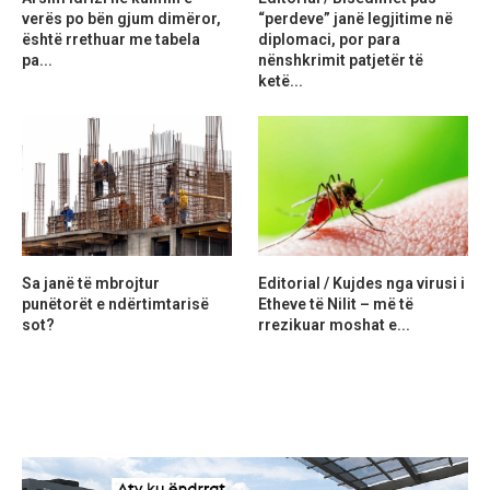
verës po bën gjum dimëror,
“perdeve” janë legjitime në
është rrethuar me tabela
diplomaci, por para
pa...
nënshkrimit patjetër të
ketë...
Sa janë të mbrojtur
Editorial / Kujdes nga virusi i
punëtorët e ndërtimtarisë
Etheve të Nilit – më të
sot?
rrezikuar moshat e...