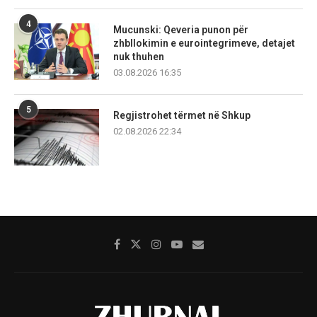
4
Mucunski: Qeveria punon për
zhbllokimin e eurointegrimeve, detajet
nuk thuhen
03.08.2026 16:35
5
Regjistrohet tërmet në Shkup
02.08.2026 22:34