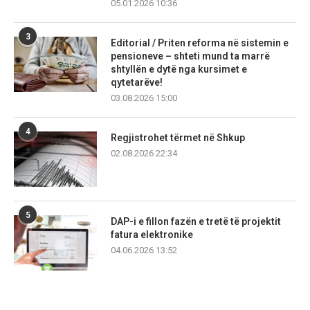
05.01.2026 10:36
3
Editorial / Priten reforma në sistemin e
pensioneve – shteti mund ta marrë
shtyllën e dytë nga kursimet e
qytetarëve!
03.08.2026 15:00
4
Regjistrohet tërmet në Shkup
02.08.2026 22:34
5
DAP-i e fillon fazën e tretë të projektit
fatura elektronike
04.06.2026 13:52