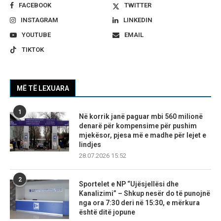
FACEBOOK
TWITTER
INSTAGRAM
LINKEDIN
YOUTUBE
EMAIL
TIKTOK
MË TË LEXUARA
1
Në korrik janë paguar mbi 560 milionë
denarë për kompensime për pushim
mjekësor, pjesa më e madhe për lejet e
lindjes
28.07.2026 15:52
2
Sportelet e NP “Ujësjellësi dhe
Kanalizimi” – Shkup nesër do të punojnë
nga ora 7:30 deri në 15:30, e mërkura
është ditë jopune