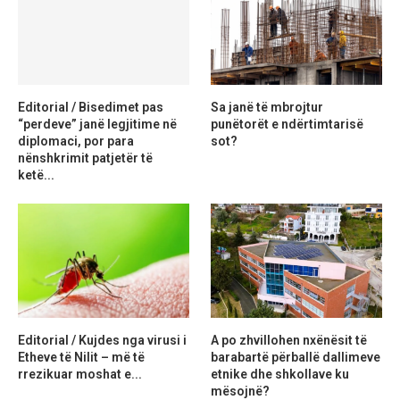
Editorial / Bisedimet pas
Sa janë të mbrojtur
“perdeve” janë legjitime në
punëtorët e ndërtimtarisë
diplomaci, por para
sot?
nënshkrimit patjetër të
ketë...
Editorial / Kujdes nga virusi i
A po zhvillohen nxënësit të
Etheve të Nilit – më të
barabartë përballë dallimeve
rrezikuar moshat e...
etnike dhe shkollave ku
mësojnë?