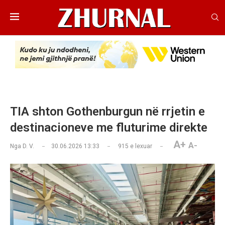
TIA shton Gothenburgun në rrjetin e
destinacioneve me fluturime direkte
A+
A-
Nga
D. V.
30.06.2026 13:33
915
e lexuar