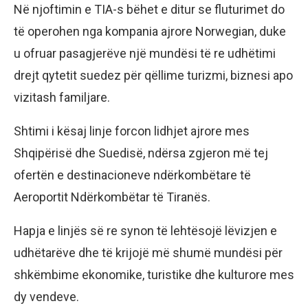
Në njoftimin e TIA-s bëhet e ditur se fluturimet do
të operohen nga kompania ajrore Norwegian, duke
u ofruar pasagjerëve një mundësi të re udhëtimi
drejt qytetit suedez për qëllime turizmi, biznesi apo
vizitash familjare.
Shtimi i kësaj linje forcon lidhjet ajrore mes
Shqipërisë dhe Suedisë, ndërsa zgjeron më tej
ofertën e destinacioneve ndërkombëtare të
Aeroportit Ndërkombëtar të Tiranës.
Hapja e linjës së re synon të lehtësojë lëvizjen e
udhëtarëve dhe të krijojë më shumë mundësi për
shkëmbime ekonomike, turistike dhe kulturore mes
dy vendeve.