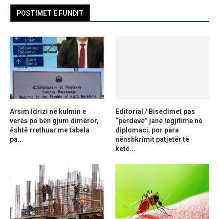
POSTIMET E FUNDIT
Arsim Idrizi në kulmin e
Editorial / Bisedimet pas
verës po bën gjum dimëror,
“perdeve” janë legjitime në
është rrethuar me tabela
diplomaci, por para
pa...
nënshkrimit patjetër të
ketë...