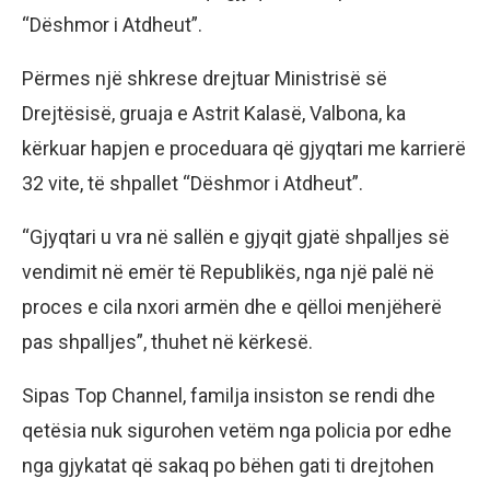
“Dëshmor i Atdheut”.
Përmes një shkrese drejtuar Ministrisë së
Drejtësisë, gruaja e Astrit Kalasë, Valbona, ka
kërkuar hapjen e proceduara që gjyqtari me karrierë
32 vite, të shpallet “Dëshmor i Atdheut”.
“Gjyqtari u vra në sallën e gjyqit gjatë shpalljes së
vendimit në emër të Republikës, nga një palë në
proces e cila nxori armën dhe e qëlloi menjëherë
pas shpalljes”, thuhet në kërkesë.
Sipas Top Channel, familja insiston se rendi dhe
qetësia nuk sigurohen vetëm nga policia por edhe
nga gjykatat që sakaq po bëhen gati ti drejtohen