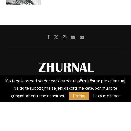
Kjo faqe interneti përdor cookies për të përmirësuar përvojën tuaj.
Rreth nesh
Impresumi
Marketing
Kontakt
Ne do të supozojmë se jeni dakord me këtë, por mund të
Privacy Policy
çregjistroheni nëse dëshironi.
Pranoj
Lexo më tepër
Zhurnal.mk është Agjenci e Lajmeve e pavarur, e themeluar në vitin
2009, që e mbulon Maqedoninë, Kosovën, Shqipërinë edhe lajmet
nga bota.
@2026 - All Right Reserved. Designed and Developed by
Anet.Com.Mk