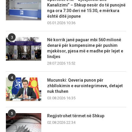
Kanalizimi” – Shkup nesër do të punojnë
nga ora 7:30 deri në 15:30, e mërkura
është ditë jopune
05.01.2026 10:36
3
Në korrik janë paguar mbi 560 milionë
denarë për kompensime për pushim
mjekësor, pjesa më e madhe për lejet e
lindjes
28.07.2026 15:52
4
Mucunski: Qeveria punon për
zhbllokimin e eurointegrimeve, detajet
nuk thuhen
03.08.2026 16:35
5
Regjistrohet tërmet në Shkup
02.08.2026 22:34