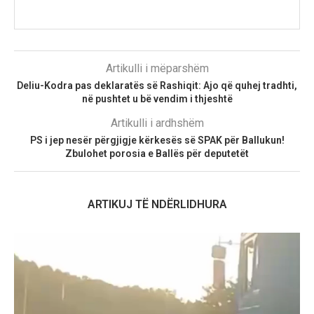
Artikulli i mëparshëm
Deliu-Kodra pas deklaratës së Rashiqit: Ajo që quhej tradhti,
në pushtet u bë vendim i thjeshtë
Artikulli i ardhshëm
PS i jep nesër përgjigje kërkesës së SPAK për Ballukun!
Zbulohet porosia e Ballës për deputetët
ARTIKUJ TË NDËRLIDHURA