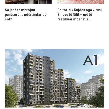
Sa janë të mbrojtur
Editorial / Kujdes nga virusi i
punëtorët e ndërtimtarisë
Etheve të Nilit – më të
sot?
rrezikuar moshat e...