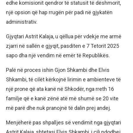
edhe komisionit qendror të statusit të dëshmorit,
një opsion që hap rrugën për padi në gjykatën
administrativ.
Gjyqtari Astrit Kalaja, u qëllua për vdekje me armë
zjarri në sallën e gjyqit, pasditen e 7 Tetorit 2025
sapo dha një vendim në emër të Republikës.
Palë në proces ishin Gjon Shkambi dhe Elvis
Shkambi, të cilët kërkojnë lirimin e ambienteve të
një prone që ata kanë në Shkodër, nga rreth 16
familje që e kanë zënë atë më shumë se 20 vite
më parë dhe nuk pranojnë të dalin prej andej.
Menjëherë pas shpalljes së vendimit nga gjyqtari
Astrit Kalaja, shtetasi Elvis Shkambi, i cili ndodhej