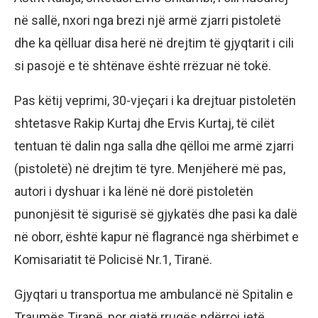
në sallë, nxori nga brezi një armë zjarri pistoletë
dhe ka qëlluar disa herë në drejtim të gjyqtarit i cili
si pasojë e të shtënave është rrëzuar në tokë.
Pas këtij veprimi, 30-vjeçari i ka drejtuar pistoletën
shtetasve Rakip Kurtaj dhe Ervis Kurtaj, të cilët
tentuan të dalin nga salla dhe qëlloi me armë zjarri
(pistoletë) në drejtim të tyre. Menjëherë më pas,
autori i dyshuar i ka lënë në dorë pistoletën
punonjësit të sigurisë së gjykatës dhe pasi ka dalë
në oborr, është kapur në flagrancë nga shërbimet e
Komisariatit të Policisë Nr.1, Tiranë.
Gjyqtari u transportua me ambulancë në Spitalin e
Traumës Tiranë, por gjatë rrugës ndërroi jetë,