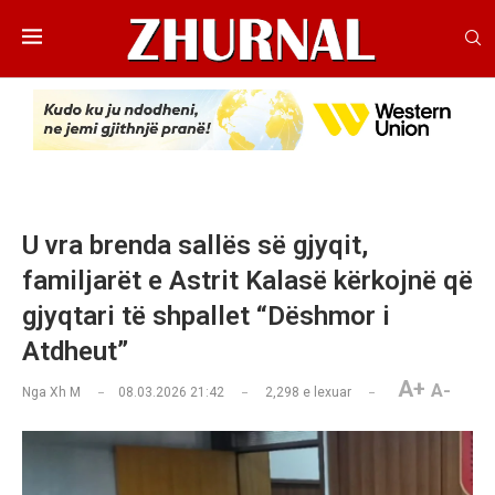
U vra brenda sallës së gjyqit,
familjarët e Astrit Kalasë kërkojnë që
gjyqtari të shpallet “Dëshmor i
Atdheut”
A+
A-
Nga
Xh M
08.03.2026 21:42
2,298
e lexuar