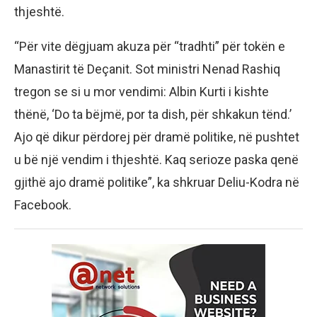
thjeshtë.
“Për vite dëgjuam akuza për “tradhti” për tokën e
Manastirit të Deçanit. Sot ministri Nenad Rashiq
tregon se si u mor vendimi: Albin Kurti i kishte
thënë, ‘Do ta bëjmë, por ta dish, për shkakun tënd.’
Ajo që dikur përdorej për dramë politike, në pushtet
u bë një vendim i thjeshtë. Kaq serioze paska qenë
gjithë ajo dramë politike”, ka shkruar Deliu-Kodra në
Facebook.