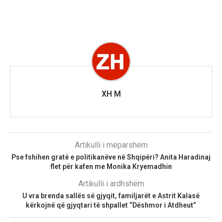
XH M
Artikulli i mëparshëm
Pse fshihen gratë e politikanëve në Shqipëri? Anita Haradinaj
flet për kafen me Monika Kryemadhin
Artikulli i ardhshëm
U vra brenda sallës së gjyqit, familjarët e Astrit Kalasë
kërkojnë që gjyqtari të shpallet “Dëshmor i Atdheut”