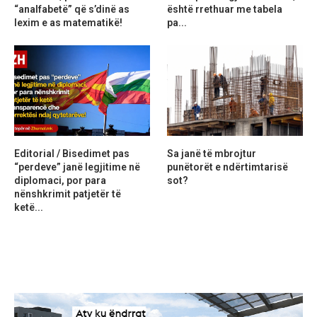
“analfabetë” që s’dinë as
është rrethuar me tabela
lexim e as matematikë!
pa...
Editorial / Bisedimet pas
Sa janë të mbrojtur
“perdeve” janë legjitime në
punëtorët e ndërtimtarisë
diplomaci, por para
sot?
nënshkrimit patjetër të
ketë...