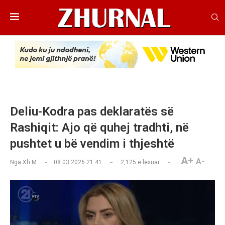
Deliu-Kodra pas deklaratës së
Rashiqit: Ajo që quhej tradhti, në
pushtet u bë vendim i thjeshtë
A+
A-
Nga
Xh M
08.03.2026 21:41
2,125
e lexuar