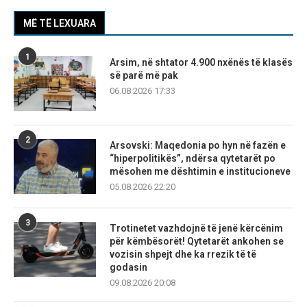
MË TË LEXUARA
1
Arsim, në shtator 4.900 nxënës të klasës
së parë më pak
06.08.2026 17:33
2
Arsovski: Maqedonia po hyn në fazën e
“hiperpolitikës”, ndërsa qytetarët po
mësohen me dështimin e institucioneve
05.08.2026 22:20
3
Trotinetet vazhdojnë të jenë kërcënim
për këmbësorët! Qytetarët ankohen se
vozisin shpejt dhe ka rrezik të të
godasin
09.08.2026 20:08